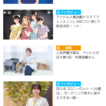
アイドル人情活劇ドラマ『フ
ェノメノン』がBSフジ 他にて
放送決定！！A…
人気声優が語る、ペットとの
日々第1回・井澤詩織さん
花ふるコロニーロット ～26歳
OL、ガーデニング男子に弟子
入りする～配…