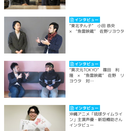
“東北ずん子” 小田 恭央
× “魚雷映蔵” 佐野リヨウタ
“異次元TOKYO” 篠田 利
隆 × “魚雷映蔵” 佐野 リ
ヨウタ 対…
沖縄アニメ「琉球タイムライ
ン」主演声優・新垣樽助さん
インタビュー