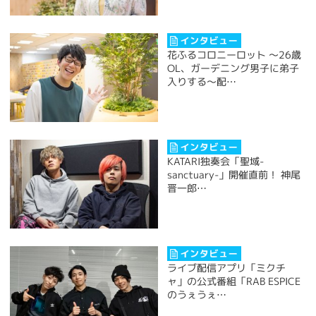
花ふるコロニーロット ～26歳
OL、ガーデニング男子に弟子
入りする～配…
KATARI独奏会「聖域-
sanctuary-」開催直前！ 神尾
晋一郎…
ライブ配信アプリ「ミクチ
ャ」の公式番組「RAB ESPICE
のうぇうぇ…