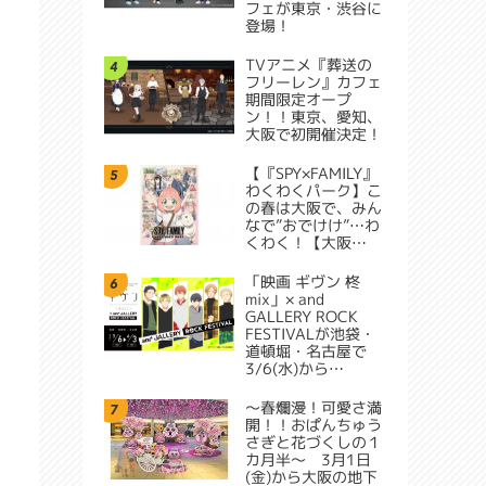
フェが東京・渋谷に
登場！
TVアニメ『葬送の
4
フリーレン』カフェ
期間限定オープ
ン！！東京、愛知、
大阪で初開催決定！
【『SPY×FAMILY』
5
わくわくパーク】こ
の春は大阪で、みん
なで”おでけけ”…わ
くわく！【大阪…
「映画 ギヴン 柊
6
mix」× and
GALLERY ROCK
FESTIVALが池袋・
道頓堀・名古屋で
3/6(水)から…
～春爛漫！可愛さ満
7
開！！おぱんちゅう
さぎと花づくしの１
カ月半～ 3月1日
(金)から大阪の地下