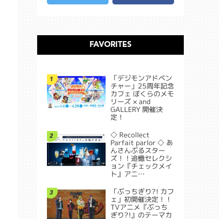
FAVORITES
「デジモンアドベン
1
チャー」25周年記念
カフェ ぼくらのメモ
リーズ × and
GALLERY 開催決
定！
◇ Recollect
2
Parfait parlor ◇ あ
んさんぶるスター
ズ！！追憶セレクシ
ョン『チェックメイ
ト』アニ…
「ぶっちぎり?! カフ
3
ェ」初開催決定！！
TVアニメ『ぶっち
ぎり?!』のテーマカ