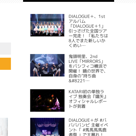
DIALOGUE＋、1st
アルバム
「DIALOGUE＋1」
引っさげた全国ツア
ー完走！ 「私たちは
8人でまた新しいか
くめい…
鬼頭明里、2nd
LIVE「MIRRORS」
をパシフィコ横浜で
開催！ 鏡の世界で、
自身の”持ち曲
&#8221…
KATARI初の単独ラ
イブ 独奏会『嚆矢』
オフィシャルレポー
トが到着
DIALOGUE＋が #バ
バババンビ 主催イベ
ント「 #馬馬馬馬鹿
者祭 」で大暴れ！