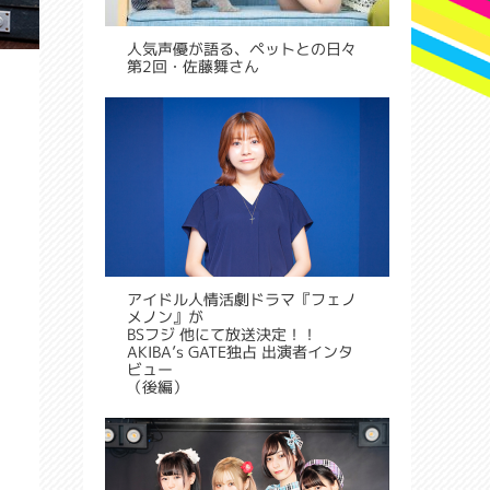
人気声優が語る、ペットとの日々
第2回・佐藤舞さん
アイドル人情活劇ドラマ『フェノ
メノン』が
BSフジ 他にて放送決定！！
AKIBA’s GATE独占 出演者インタ
ビュー
（後編）