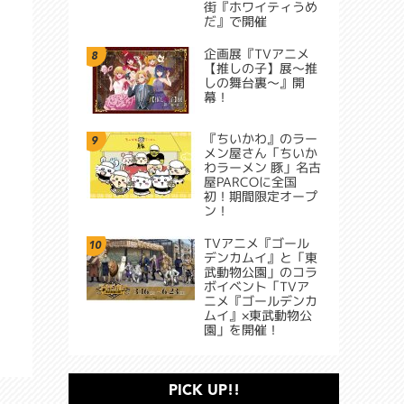
街『ホワイティうめ
だ』で開催
企画展『TVアニメ
8
【推しの子】展～推
しの舞台裏～』開
幕！
『ちいかわ』のラー
9
メン屋さん「ちいか
わラーメン 豚」名古
屋PARCOに全国
初！期間限定オープ
ン！
TVアニメ『ゴール
10
デンカムイ』と「東
武動物公園」のコラ
ボイベント「TVア
ニメ『ゴールデンカ
ムイ』×東武動物公
園」を開催！
PICK UP!!