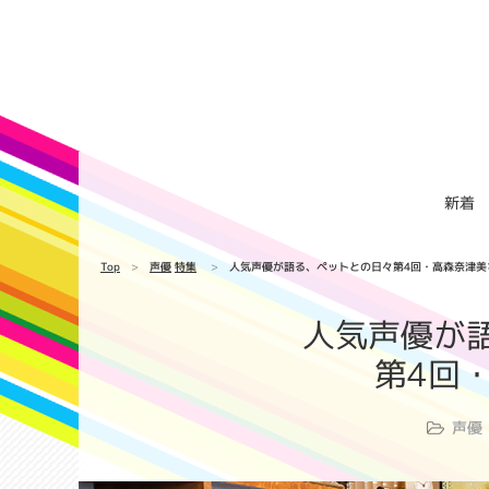
新着
Top
声優
特集
人気声優が語る、ペットとの日々第4回・高森奈津美
人気声優が
第4回
声優