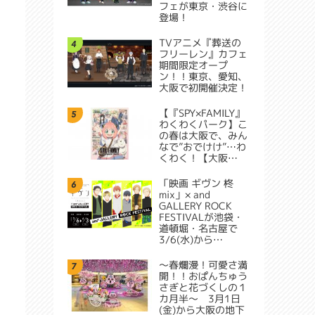
フェが東京・渋谷に
登場！
TVアニメ『葬送の
4
フリーレン』カフェ
期間限定オープ
ン！！東京、愛知、
大阪で初開催決定！
【『SPY×FAMILY』
5
わくわくパーク】こ
の春は大阪で、みん
なで”おでけけ”…わ
くわく！【大阪…
「映画 ギヴン 柊
6
mix」× and
GALLERY ROCK
FESTIVALが池袋・
道頓堀・名古屋で
3/6(水)から…
～春爛漫！可愛さ満
7
開！！おぱんちゅう
さぎと花づくしの１
カ月半～ 3月1日
(金)から大阪の地下