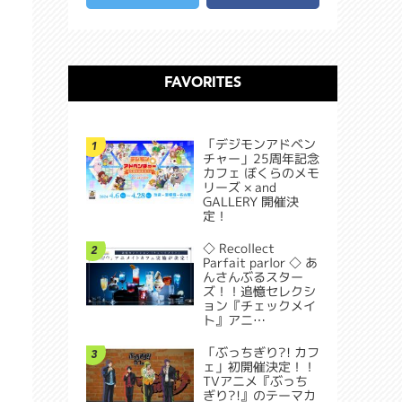
FAVORITES
「デジモンアドベン
1
チャー」25周年記念
カフェ ぼくらのメモ
リーズ × and
GALLERY 開催決
定！
◇ Recollect
2
Parfait parlor ◇ あ
んさんぶるスター
ズ！！追憶セレクシ
ョン『チェックメイ
ト』アニ…
「ぶっちぎり?! カフ
3
ェ」初開催決定！！
TVアニメ『ぶっち
ぎり?!』のテーマカ