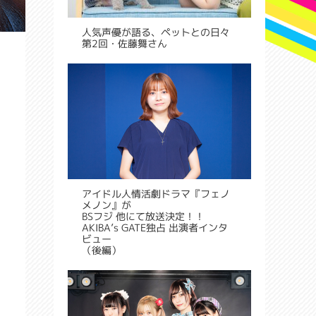
人気声優が語る、ペットとの日々
第2回・佐藤舞さん
アイドル人情活劇ドラマ『フェノ
メノン』が
BSフジ 他にて放送決定！！
AKIBA’s GATE独占 出演者インタ
ビュー
（後編）