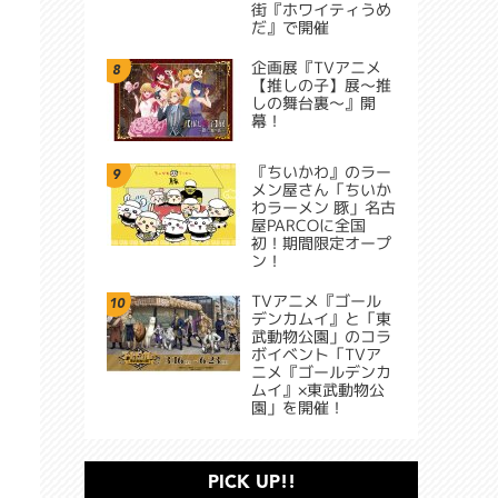
街『ホワイティうめ
だ』で開催
企画展『TVアニメ
8
【推しの子】展～推
しの舞台裏～』開
幕！
『ちいかわ』のラー
9
メン屋さん「ちいか
わラーメン 豚」名古
屋PARCOに全国
初！期間限定オープ
ン！
TVアニメ『ゴール
10
デンカムイ』と「東
武動物公園」のコラ
ボイベント「TVア
ニメ『ゴールデンカ
ムイ』×東武動物公
園」を開催！
PICK UP!!