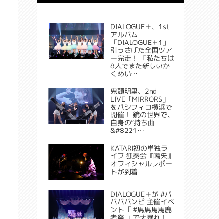
DIALOGUE＋、1st
アルバム
「DIALOGUE＋1」
引っさげた全国ツア
ー完走！ 「私たちは
8人でまた新しいか
くめい…
鬼頭明里、2nd
LIVE「MIRRORS」
をパシフィコ横浜で
開催！ 鏡の世界で、
自身の”持ち曲
&#8221…
KATARI初の単独ラ
イブ 独奏会『嚆矢』
オフィシャルレポー
トが到着
DIALOGUE＋が #バ
バババンビ 主催イベ
ント「 #馬馬馬馬鹿
者祭 」で大暴れ！