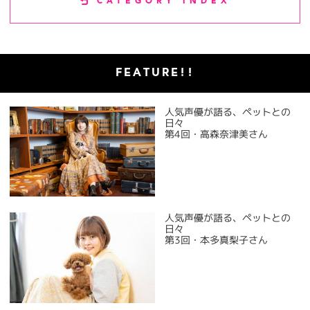
CATEGORY INDEX
FEATURE!!
人気声優が語る、ペットとの
日々
第4回・高森奈津美さん
人気声優が語る、ペットとの
日々
第3回・本多真梨子さん