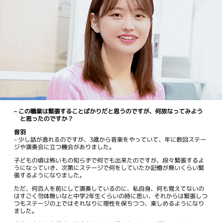
– この職業は緊張することばかりだと思うのですが、何故なってみよう
と思ったのですか？
音羽
– 少し話が逸れるのですが、3歳から音楽をやっていて、年に数回ステー
ジや演奏会に立つ機会がありました。
子どもの頃は怖いもの知らずで何でも出来たのですが、段々緊張するよ
うになっていき、次第にステージで何をしていたか記憶が無いくらい緊
張するようになりました。
ただ、何百人を前にして演奏しているのに、私自身、何も覚えてないの
はすごく勿体無いなと中学2年生くらいの時に思い、それからは緊張しつ
つもステージの上ではそれなりに理性を保ちつつ、楽しめるようになり
ました。