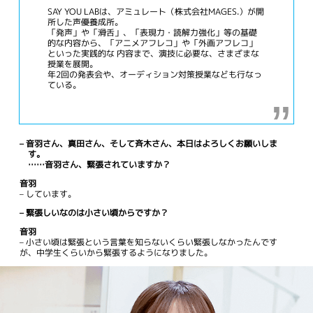
SAY YOU LABは、アミュレート（株式会社MAGES.）が開
所した声優養成所。
「発声」や「滑舌」、「表現力・読解力強化」等の基礎
的な内容から、「アニメアフレコ」や「外画アフレコ」
といった実践的な 内容まで、演技に必要な、さまざまな
授業を展開。
年2回の発表会や、オーディション対策授業なども行なっ
ている。
– 音羽さん、真田さん、そして斉木さん、本日はよろしくお願いしま
す。
……音羽さん、緊張されていますか？
音羽
– しています。
– 緊張しいなのは小さい頃からですか？
音羽
– 小さい頃は緊張という言葉を知らないくらい緊張しなかったんです
が、中学生くらいから緊張するようになりました。