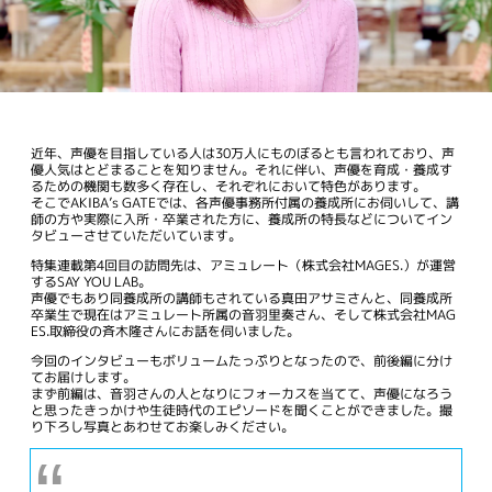
近年、声優を目指している人は30万人にものぼるとも言われており、声
優人気はとどまることを知りません。それに伴い、声優を育成・養成す
るための機関も数多く存在し、それぞれにおいて特色があります。
そこでAKIBA’s GATEでは、各声優事務所付属の養成所にお伺いして、講
師の方や実際に入所・卒業された方に、養成所の特長などについてイン
タビューさせていただいています。
特集連載第4回目の訪問先は、アミュレート（株式会社MAGES.）が運営
するSAY YOU LAB。
声優でもあり同養成所の講師もされている真田アサミさんと、同養成所
卒業生で現在はアミュレート所属の音羽里奏さん、そして株式会社MAG
ES.取締役の斉木隆さんにお話を伺いました。
今回のインタビューもボリュームたっぷりとなったので、前後編に分け
てお届けします。
まず前編は、音羽さんの人となりにフォーカスを当てて、声優になろう
と思ったきっかけや生徒時代のエピソードを聞くことができました。撮
り下ろし写真とあわせてお楽しみください。