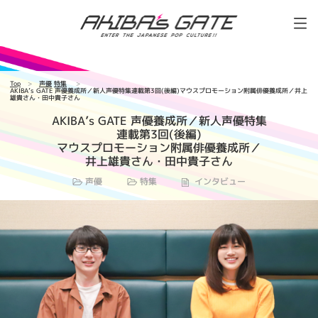
Top
声優
特集
AKIBA’s GATE 声優養成所／新人声優特集連載第3回(後編)マウスプロモーション附属俳優養成所／井上
雄貴さん・田中貴子さん
AKIBA’s GATE 声優養成所／新人声優特集
連載第3回(後編)
マウスプロモーション附属俳優養成所／
井上雄貴さん・田中貴子さん
声優
特集
インタビュー