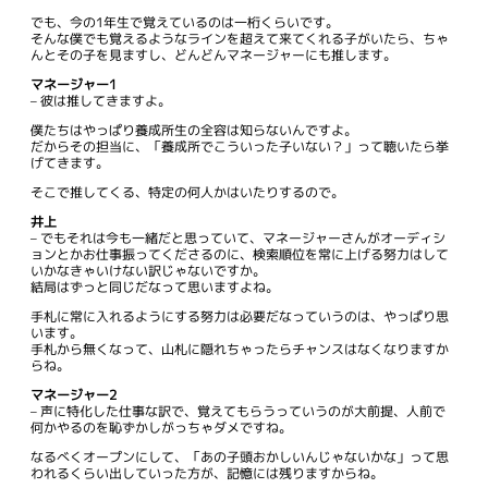
でも、今の1年生で覚えているのは一桁くらいです。
そんな僕でも覚えるようなラインを超えて来てくれる子がいたら、ちゃ
んとその子を見ますし、どんどんマネージャーにも推します。
マネージャー1
– 彼は推してきますよ。
僕たちはやっぱり養成所生の全容は知らないんですよ。
だからその担当に、「養成所でこういった子いない？」って聴いたら挙
げてきます。
そこで推してくる、特定の何人かはいたりするので。
井上
– でもそれは今も一緒だと思っていて、マネージャーさんがオーディシ
ョンとかお仕事振ってくださるのに、検索順位を常に上げる努力はして
いかなきゃいけない訳じゃないですか。
結局はずっと同じだなって思いますよね。
手札に常に入れるようにする努力は必要だなっていうのは、やっぱり思
います。
手札から無くなって、山札に隠れちゃったらチャンスはなくなりますか
らね。
マネージャー2
– 声に特化した仕事な訳で、覚えてもらうっていうのが大前提、人前で
何かやるのを恥ずかしがっちゃダメですね。
なるべくオープンにして、「あの子頭おかしいんじゃないかな」って思
われるくらい出していった方が、記憶には残りますからね。