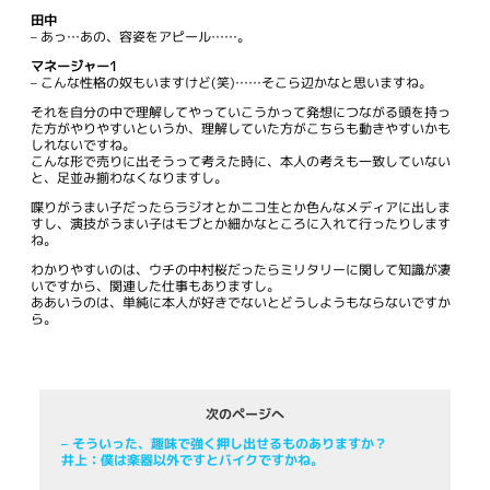
田中
– あっ…あの、容姿をアピール……。
マネージャー1
– こんな性格の奴もいますけど(笑)……そこら辺かなと思いますね。
それを自分の中で理解してやっていこうかって発想につながる頭を持っ
た方がやりやすいというか、理解していた方がこちらも動きやすいかも
しれないですね。
こんな形で売りに出そうって考えた時に、本人の考えも一致していない
と、足並み揃わなくなりますし。
喋りがうまい子だったらラジオとかニコ生とか色んなメディアに出しま
すし、演技がうまい子はモブとか細かなところに入れて行ったりします
ね。
わかりやすいのは、ウチの中村桜だったらミリタリーに関して知識が凄
いですから、関連した仕事もありますし。
ああいうのは、単純に本人が好きでないとどうしようもならないですか
ら。
次のページへ
– そういった、趣味で強く押し出せるものありますか？
井上：僕は楽器以外ですとバイクですかね。