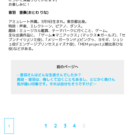
お楽しみに！
音羽 里奏(おとわ りな)
アミュレート所属。3月9日生まれ。東京都出身。
特技：声楽、エレクトーン、ピアノ、ダンス。
趣味：ミュージカル鑑賞、テーマパークに行くこと、ゲーム。
主な出演作品に、「ゲーム★マニアックス」(マックス★ガールズ)、｢セ
ブンナイツ｣(ソミ役)、｢メリーガーランド｣(ピングゥ、ヨモギ、シュシ
ュ役)｢エンゲージプリンセス｣(イズナ役)、｢MEM project｣(朝比奈ひな
役)などがある。
前のページへ
– 音羽さんはどんな生徒さんでしたか？
真田 – 音羽は、悔しくて泣くこともあるし、とにかく負けん
気が強い印象です。それは自分もそうですけど…
1
2
3
4
5