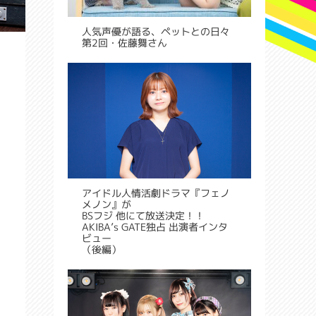
人気声優が語る、ペットとの日々
第2回・佐藤舞さん
アイドル人情活劇ドラマ『フェノ
メノン』が
BSフジ 他にて放送決定！！
AKIBA’s GATE独占 出演者インタ
ビュー
（後編）