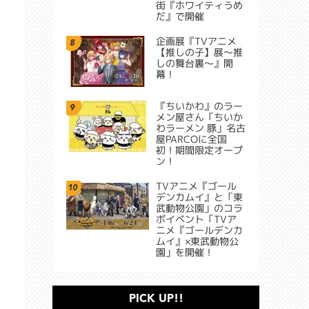
街『ホワイティうめ
だ』で開催
企画展『TVアニメ
8
【推しの子】展～推
しの舞台裏～』開
幕！
『ちいかわ』のラー
9
メン屋さん「ちいか
わラーメン 豚」名古
屋PARCOに全国
初！期間限定オープ
ン！
TVアニメ『ゴール
10
デンカムイ』と「東
武動物公園」のコラ
ボイベント「TVア
ニメ『ゴールデンカ
ムイ』×東武動物公
園」を開催！
PICK UP!!