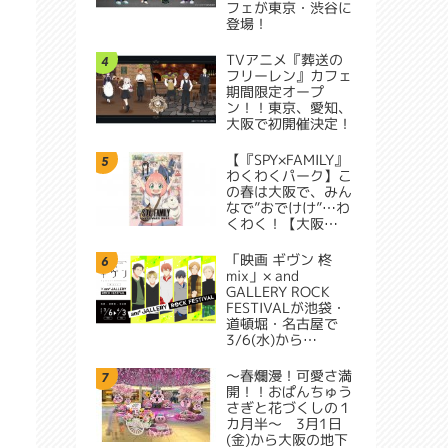
フェが東京・渋谷に
登場！
TVアニメ『葬送の
4
フリーレン』カフェ
期間限定オープ
ン！！東京、愛知、
大阪で初開催決定！
【『SPY×FAMILY』
5
わくわくパーク】こ
の春は大阪で、みん
なで”おでけけ”…わ
くわく！【大阪…
「映画 ギヴン 柊
6
mix」× and
GALLERY ROCK
FESTIVALが池袋・
道頓堀・名古屋で
3/6(水)から…
～春爛漫！可愛さ満
7
開！！おぱんちゅう
さぎと花づくしの１
カ月半～ 3月1日
(金)から大阪の地下