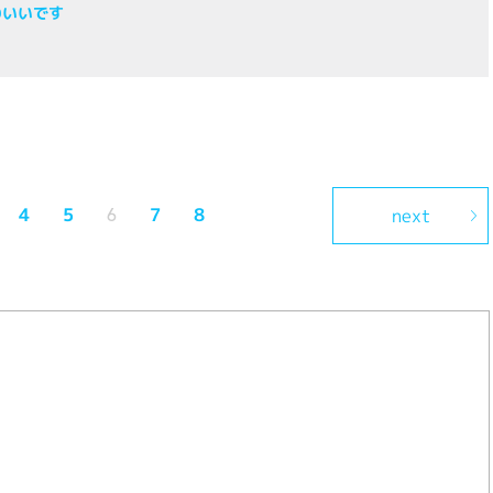
わいいです
4
5
7
8
next
6