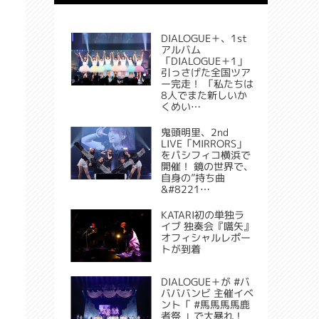
DIALOGUE＋、1st
アルバム
「DIALOGUE＋1」
引っさげた全国ツア
ー完走！ 「私たちは
8人でまた新しいか
くめい…
鬼頭明里、2nd
LIVE「MIRRORS」
をパシフィコ横浜で
開催！ 鏡の世界で、
自身の”持ち曲
&#8221…
KATARI初の単独ラ
イブ 独奏会『嚆矢』
オフィシャルレポー
トが到着
DIALOGUE＋が #バ
バババンビ 主催イベ
ント「 #馬馬馬馬鹿
者祭 」で大暴れ！