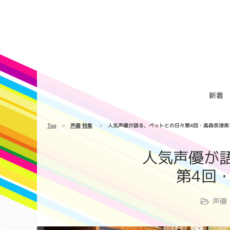
新着
Top
声優
特集
人気声優が語る、ペットとの日々第4回・高森奈津美
人気声優が
第4回
声優