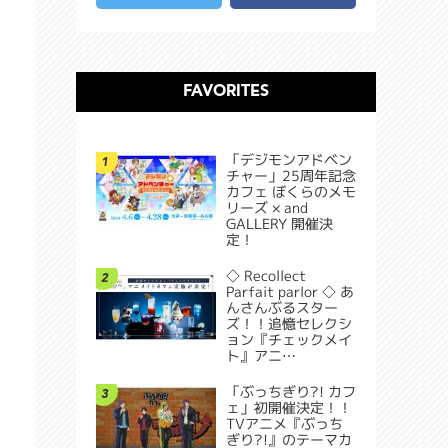
FAVORITES
「デジモンアドベン
1
チャー」25周年記念
カフェ ぼくらのメモ
リーズ × and
GALLERY 開催決
定！
◇ Recollect
2
Parfait parlor ◇ あ
んさんぶるスター
ズ！！追憶セレクシ
ョン『チェックメイ
ト』アニ…
「ぶっちぎり?! カフ
3
ェ」初開催決定！！
TVアニメ『ぶっち
ぎり?!』のテーマカ