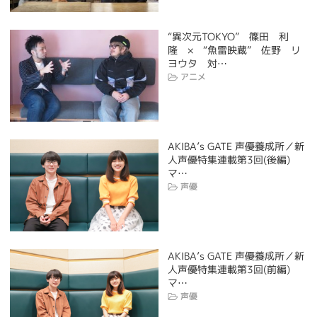
“異次元TOKYO” 篠田 利
隆 × “魚雷映蔵” 佐野 リ
ヨウタ 対…
アニメ
AKIBA’s GATE 声優養成所／新
人声優特集連載第3回(後編)
マ…
声優
AKIBA’s GATE 声優養成所／新
人声優特集連載第3回(前編)
マ…
声優