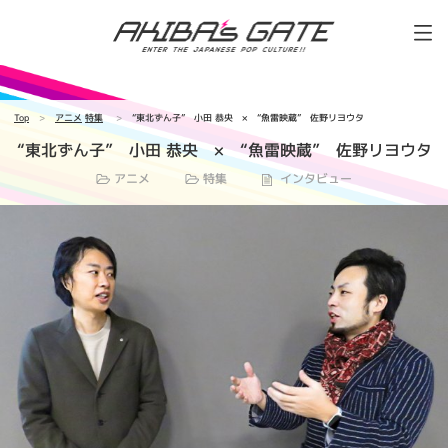
Top
アニメ
特集
“東北ずん子” 小田 恭央 × “魚雷映蔵” 佐野リヨウタ
“東北ずん子” 小田 恭央 × “魚雷映蔵” 佐野リヨウタ
アニメ
特集
インタビュー