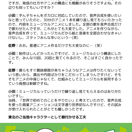
ですが、発信の仕方やアニメの構造にも戦略がありそうですよね。その
辺りも伺ってもいいですか？
小田：
ずん子ちゃんをボカロに対応していたので、音声合成を使いたい
なと思っていたのと、30分のアニメ１本を繰り返し見てもらいたかった
ので、内容をミュージカルアニメにしました。全部の歌を音声合成だけ
で歌わせたんですが、これがとても大変でした。アニメを作りながら、
音声合成を作って、ミュージカルだから絵と音楽を全部合わせなきゃい
けないし、スタッフみんな辛いという…(笑)
佐野：
おお。普通にアニメ作るだけでも大変なのに…（笑）
小田：
制作はしんどかったんですけど、ミュージカルという構造にした
ことで、みんな10回、20回と見てくれるので、そこはすごく良かったで
す。
佐野：
僕らもすぐ賞味期限が来ちゃうようなアニメは作りたくないって
いう思いから、演出や内容ばかりをこだわってしまうんですけど、そも
そもアニメの中身じゃなくて、仕組みとしてミュージカルを採用するっ
ていう発想は新鮮ですね。
小田：
ミュージカルっていうだけで繰り返し見てもらえるのはありがた
いですし、
当時、「世界で初めてのことをやりたい」と考えていたので、音声合成
を使った商業アニメーションは文字通り世界初なんですけど、その試み
が受け入れられたことがとても嬉しかったです。
東北のご当地キャラクターとして根付かせる工夫