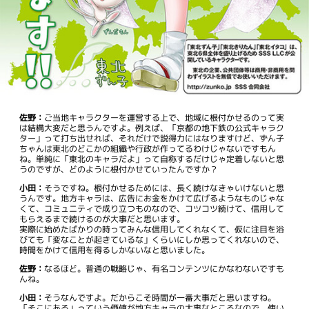
佐野：
ご当地キャラクターを運営する上で、地域に根付かせるのって実
は結構大変だと思うんですよ。例えば、「京都の地下鉄の公式キャラク
ター」って打ち出せれば、それだけで説得力にはなりますけど、ずん子
ちゃんは東北のどこかの組織や行政が作ってるわけじゃないですもん
ね。単純に「東北のキャラだよ」って自称するだけじゃ定着しないと思
うのですが、どのように根付かせていったんですか？
小田：
そうですね。根付かせるためには、長く続けなきゃいけないと思
うんです。地方キャラは、広告にお金をかけて広げるようなものじゃな
くて、コミュニティで成り立つものなので、コツコツ続けて、信用して
もらえるまで続けるのが大事だと思います。
実際に始めたばかりの時ってみんな信用してくれなくて、仮に注目を浴
びても「変なことが起きているな」くらいにしか思ってくれないので、
時間をかけて信用を得るしかないなと思いました。
佐野：
なるほど。普通の戦略じゃ、有名コンテンツにかなわないですも
んね。
小田：
そうなんですよ。だからこそ時間が一番大事だと思いますね。
「そこにある」っていう価値が地方キャラの大事なところなので、使い