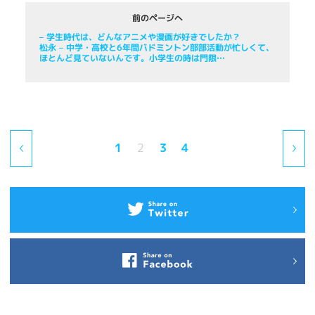
前のページへ
– 学生時代は、どんなアニメや漫画が好きでしたか？
松永
– 中学・高校と6年間バドミントン部部活動が忙しくて、
ほとんど見ていないんです。小学生の時は門限…
1
2
3
4