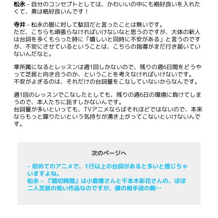
松永
– 自分のコンセプトとしては、かわいいの中にも格好良いを入れた
くて、黒は格好良いんです！
寺井
– 松永の服に対して駄目だと言ったことは無いです。
ただ、こちらも頑張らなければいけないなと思うのですが、大体の新人
は台詞を多くもらった時に「嬉しいと同時に不安がある」と言うのです
が、不安にさせているということは、こちらの指導がまだ行き届いてい
ないんだなと。
準所属になるとレッスンは週1回しかないので、残りの週6日間をどうや
って芝居と向き合うのか、ということを考えなければいけないです。
不安がよぎるのは、それだけの台詞量をこなしていないからなんです。
週1回のレッスンでこなしたとしても、残りの週6日の環境に負けてしま
うので、本人たちに託すしかないんです。
台詞量が多いといっても、TVアニメならばそれほどではないので、本来
ならもっと喋りたいという気持ちが湧き上がってこないといけないんで
す。
次のページへ
– 初めてのアニメで、1行以上の台詞があると多いと感じちゃ
いますよね。
松永
– 『踏切時間』は小倉唯さんと千本木彩花さんの、ほぼ
二人芝居の短い作品なのですが、僕の相手役の駒…