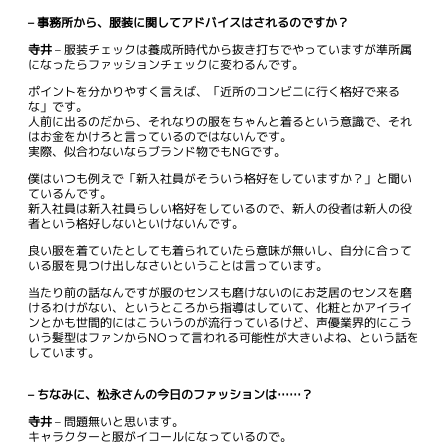
– 事務所から、服装に関してアドバイスはされるのですか？
寺井
– 服装チェックは養成所時代から抜き打ちでやっていますが準所属
になったらファッションチェックに変わるんです。
ポイントを分かりやすく言えば、「近所のコンビニに行く格好で来る
な」です。
人前に出るのだから、それなりの服をちゃんと着るという意識で、それ
はお金をかけろと言っているのではないんです。
実際、似合わないならブランド物でもNGです。
僕はいつも例えで「新入社員がそういう格好をしていますか？」と聞い
ているんです。
新入社員は新入社員らしい格好をしているので、新人の役者は新人の役
者という格好しないといけないんです。
良い服を着ていたとしても着られていたら意味が無いし、自分に合って
いる服を見つけ出しなさいということは言っています。
当たり前の話なんですが服のセンスも磨けないのにお芝居のセンスを磨
けるわけがない、というところから指導はしていて、化粧とかアイライ
ンとかも世間的にはこういうのが流行っているけど、声優業界的にこう
いう髪型はファンからNOって言われる可能性が大きいよね、という話を
しています。
– ちなみに、松永さんの今日のファッションは……？
寺井
– 問題無いと思います。
キャラクターと服がイコールになっているので。