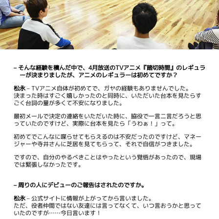
– そんな経験を積んだ中で、4月放送のTVアニメ『踏切時間』のレギュラ
ーが決まりましたが、アニメのレギュラーは初めてですか？
松永
– TVアニメ自体が初めてで、ガヤの経験もありませんでした。
決まった時はすごく嬉しかったのと同時に、いただいた台本を見たらす
ごく台詞の量が多くて不安になりました。
最初メールで決定の連絡をいただいた時に、脇役で一言二言だろうと思
っていたのですけど、実際に台本を見たら「うわぁ！」って。
初めてでこんなに喋らせてもらえるのは不安だったのですけど、マネー
ジャーや寺井さんに芝居を見てもらって、それで自信がつきました。
ですので、自分のやるべきことはやったという覚悟があったので、現場
では緊張しなかったです。
– 周りの人にデビューのご報告はされたのですか。
松永
– 公式サイトに情報が上がってから言いました。
ただ、役者仲間ではない友達には言ってなくて、いつ言おうかと思って
いたのですが……今日言います！