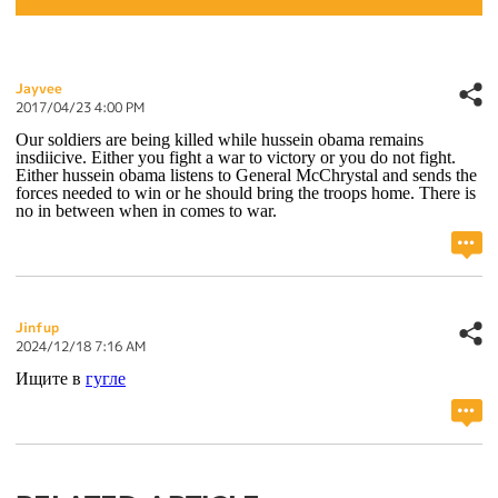
Jayvee
2017/04/23 4:00 PM
Our soldiers are being killed while hussein obama remains
insdiicive. Either you fight a war to victory or you do not fight.
Either hussein obama listens to General McChrystal and sends the
forces needed to win or he should bring the troops home. There is
no in between when in comes to war.
Jinfup
2024/12/18 7:16 AM
Ищите в
гугле