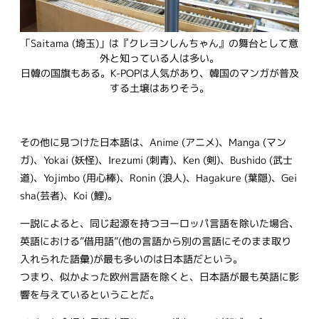
「Saitama (埼玉)」は『クレヨンしんちゃん』の舞台として意
外と知っている人は多い。
日韓の国旗もある。K-POPは人気があり、韓国のマンガが普及
する土壌はありそう。
その他に見つけた日本語は、Anime (アニメ)、Manga (マン
ガ)、Yokai (妖怪)、Irezumi (刺青)、Ken (剣)、Bushido (武士
道)、Yojimbo (用心棒)、Ronin (浪人)、Hagakure (葉隠)、Gei
sha(芸者)、Koi (鯉)。
一説によると、同じ起源を持つヨーロッパ言語を除いた場合、
英語における”借用語”(他の言語から別の言語にそのまま取り
入れられた語彙)が最も多いのは日本語だという。
つまり、似かよった欧州言語を除くと、日本語が最も英語に影
響を与えているということだ。