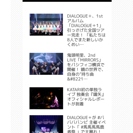
DIALOGUE＋、1st
アルバム
「DIALOGUE＋1」
引っさげた全国ツア
ー完走！ 「私たちは
8人でまた新しいか
くめい…
鬼頭明里、2nd
LIVE「MIRRORS」
をパシフィコ横浜で
開催！ 鏡の世界で、
自身の”持ち曲
&#8221…
KATARI初の単独ラ
イブ 独奏会『嚆矢』
オフィシャルレポー
トが到着
DIALOGUE＋が #バ
バババンビ 主催イベ
ント「 #馬馬馬馬鹿
者祭 」で大暴れ！