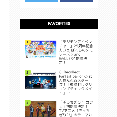
FAVORITES
「デジモンアドベン
1
チャー」25周年記念
カフェ ぼくらのメモ
リーズ × and
GALLERY 開催決
定！
◇ Recollect
2
Parfait parlor ◇ あ
んさんぶるスター
ズ！！追憶セレクシ
ョン『チェックメイ
ト』アニ…
「ぶっちぎり?! カフ
3
ェ」初開催決定！！
TVアニメ『ぶっち
ぎり?!』のテーマカ