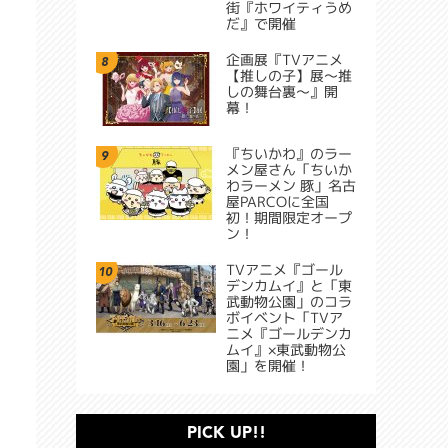
街『ホワイティうめ
だ』で開催
企画展『TVアニメ
8
【推しの子】展～推
しの舞台裏～』開
幕！
『ちいかわ』のラー
9
メン屋さん「ちいか
わラーメン 豚」名古
屋PARCOに全国
初！期間限定オープ
ン！
TVアニメ『ゴール
10
デンカムイ』と「東
武動物公園」のコラ
ボイベント「TVア
ニメ『ゴールデンカ
ムイ』×東武動物公
園」を開催！
PICK UP!!