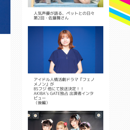
人気声優が語る、ペットとの日々
第2回・佐藤舞さん
アイドル人情活劇ドラマ『フェノ
メノン』が
BSフジ 他にて放送決定！！
AKIBA’s GATE独占 出演者インタ
ビュー
（後編）