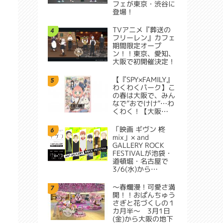
フェが東京・渋谷に
登場！
TVアニメ『葬送の
4
フリーレン』カフェ
期間限定オープ
ン！！東京、愛知、
大阪で初開催決定！
【『SPY×FAMILY』
5
わくわくパーク】こ
の春は大阪で、みん
なで”おでけけ”…わ
くわく！【大阪…
「映画 ギヴン 柊
6
mix」× and
GALLERY ROCK
FESTIVALが池袋・
道頓堀・名古屋で
3/6(水)から…
～春爛漫！可愛さ満
7
開！！おぱんちゅう
さぎと花づくしの１
カ月半～ 3月1日
(金)から大阪の地下