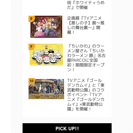
街『ホワイティうめ
だ』で開催
企画展『TVアニメ
8
【推しの子】展～推
しの舞台裏～』開
幕！
『ちいかわ』のラー
9
メン屋さん「ちいか
わラーメン 豚」名古
屋PARCOに全国
初！期間限定オープ
ン！
TVアニメ『ゴール
10
デンカムイ』と「東
武動物公園」のコラ
ボイベント「TVア
ニメ『ゴールデンカ
ムイ』×東武動物公
園」を開催！
PICK UP!!