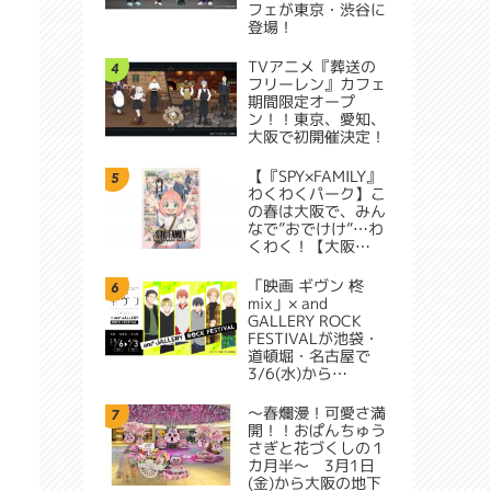
フェが東京・渋谷に
登場！
TVアニメ『葬送の
4
フリーレン』カフェ
期間限定オープ
ン！！東京、愛知、
大阪で初開催決定！
【『SPY×FAMILY』
5
わくわくパーク】こ
の春は大阪で、みん
なで”おでけけ”…わ
くわく！【大阪…
「映画 ギヴン 柊
6
mix」× and
GALLERY ROCK
FESTIVALが池袋・
道頓堀・名古屋で
3/6(水)から…
～春爛漫！可愛さ満
7
開！！おぱんちゅう
さぎと花づくしの１
カ月半～ 3月1日
(金)から大阪の地下