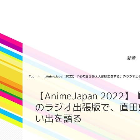
新着
Top
【AnimeJapan 2022】『その着せ替え人形は恋をする』のラ
【AnimeJapan 20
のラジオ出張版で、直田
い出を語る