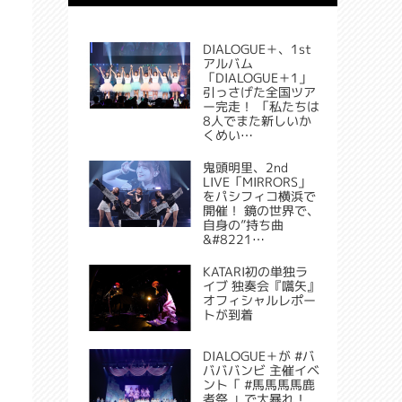
DIALOGUE＋、1st
アルバム
「DIALOGUE＋1」
引っさげた全国ツア
ー完走！ 「私たちは
8人でまた新しいか
くめい…
鬼頭明里、2nd
LIVE「MIRRORS」
をパシフィコ横浜で
開催！ 鏡の世界で、
自身の”持ち曲
&#8221…
KATARI初の単独ラ
イブ 独奏会『嚆矢』
オフィシャルレポー
トが到着
DIALOGUE＋が #バ
バババンビ 主催イベ
ント「 #馬馬馬馬鹿
者祭 」で大暴れ！