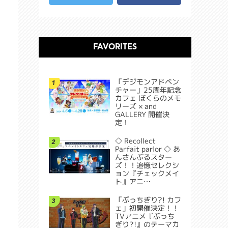
FAVORITES
「デジモンアドベン
1
チャー」25周年記念
カフェ ぼくらのメモ
リーズ × and
GALLERY 開催決
定！
◇ Recollect
2
Parfait parlor ◇ あ
んさんぶるスター
ズ！！追憶セレクシ
ョン『チェックメイ
ト』アニ…
「ぶっちぎり?! カフ
3
ェ」初開催決定！！
TVアニメ『ぶっち
ぎり?!』のテーマカ