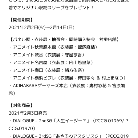
着でオリジナル収納スリーブをプレゼント！
【開催期間】
2021年2月2日(火)～2月14日(日)
【パネル展・衣装展・抽選会・同時購入特典 対象店舗】
・アニメイト秋葉原本館（衣装展：飯塚麻結）
・アニメイト渋谷（衣装展：守屋亨香）
・アニメイト名古屋（衣装展：内山悠里菜）
・アニメイト梅田（衣装展：緒方佑奈）
・アニメイト横浜ビブレ（衣装展：稗田寧々 ＆ 村上まなつ）
・AKIHABARAゲーマーズ本店（衣装展：鷹村彩花 & 宮原颯
希）
【対象商品】
2021年2月3日発売
・DIALOGUE+ 2ndSG「人生イージー？」（PCCG.01969/ P
CCG.01970）
・DIALOGUE+ 3rdSG「あやふわアスタリスク」（PCCG.019