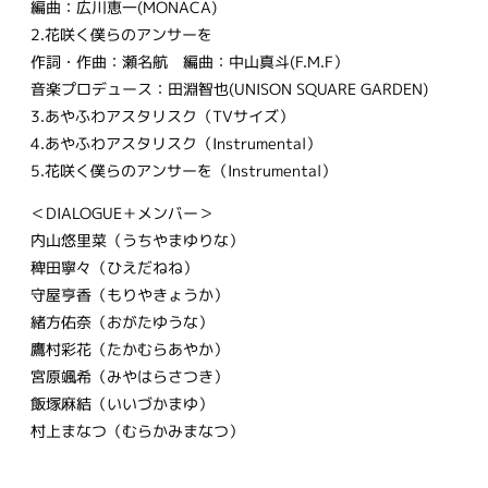
編曲：広川恵一(MONACA)
2.花咲く僕らのアンサーを
作詞・作曲：瀬名航 編曲：中山真斗(F.M.F）
音楽プロデュース：田淵智也(UNISON SQUARE GARDEN)
3.あやふわアスタリスク（TVサイズ）
4.あやふわアスタリスク（Instrumental）
5.花咲く僕らのアンサーを（Instrumental）
＜DIALOGUE＋メンバー＞
内山悠里菜（うちやまゆりな）
稗田寧々（ひえだねね）
守屋亨香（もりやきょうか）
緒方佑奈（おがたゆうな）
鷹村彩花（たかむらあやか）
宮原颯希（みやはらさつき）
飯塚麻結（いいづかまゆ）
村上まなつ（むらかみまなつ）