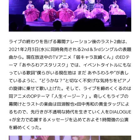
ライブの終わりを告げる幕間ナレーション後のラスト2曲は、
2021年2月3日(水)に同時発売される2nd＆3rdシングルの表題
曲から。現在放送中のTVアニメ「弱キャラ友崎くん」のEDテ
ーマ「あやふわアスタリスク」では、イベントタイトルにもな
っている歌詞”僕らがいる現在地は まだ あやふわふや”が表し
ているように、”どうかな？”と切なく不安げな気持ちをピアノ
の旋律に乗せて歌い上げた。そして、ライブを締めくくるのは
同アニメのOPテーマ「人生イージー？」。奇しくもライブの
幕開けとラストの楽曲は田淵智也×田中秀和の黄金タッグによ
るもので、先行きが不透明な時代を生きていく人をDIALOGUE
+が全力で応援するメッセージを込めておよそ1時間強の公演
を締めくくった。