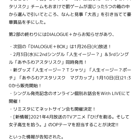
タリスク」チームもおまけで罰ゲームが混じった5つの箱の中
から選んで引いてところ、なんと見事「大吉」を引き当てて豪
華賞品を手にした。
第2部の終わりにはDIALOGUE＋からお知らせがあり、
・次回の「DIALOGUE＋BOX」は1月26日(火)放送！
・2月3日(水)に2ndシングル「人生イージー？」＆3rdシング
ル「あやふわアスタリスク」同時発売！
・新グッズ「人生イージー？Ｔシャツ」「人生イージー？ポー
チ」「あやふわアスタリスク マグカップ」1月10日(日)21:3
0から販売開始！
・シングル発売記念のオンライン個別お話会をWith LIVEにて
開催！
・リミスタにてネットサイン会も開催決定！
・[新情報]2021年4月放送のTVアニメ『ひげを剃る。そして
女子高生を拾う。』のOPテーマを担当することが決定!!
といった情報が告知された。