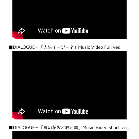
■DIALOGUE＋「人生イージー？」Music Video Full ver.
■DIALOGUE＋「夏の花火と君と青」Music Video Short ver.