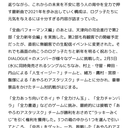
返りながら、これからの未来を不安に思う人の背中を全力で押
す最新曲で2021年を歩み出していく構成は、ログっ子たちに
元気を与えるには十分すぎる内容が詰まっていた。
「全曲パフォーマンス編」のあとは、天津向の司会進行で第2
部「全力新年会編」を実施した。第2部も有観客での開催予定
だったが、直前に無観客での生配信イベントに変更された。そ
れでも画面の向こうのログっ子たちと新年を明るく祝おうと、
DIALOGUE＋のメンバーが様々なゲームに挑戦した。2月3日
(水)に同時発売されるシングルにちなみ、村上・守屋・稗田・
内山による「人生イージー？」チームと、緒方・鷹村・宮原・
飯塚による「あやふわアスタリスク」チームとに分かれ、豪華
景品をかけたチーム対抗戦がはじまる。
「全力あっち向いてホイ」や「全力けん玉」、「全力チャンバ
ラ」「全力書道」などのゲームに挑み、最終的には接戦で「あ
やふわアスタリスク」チームが勝利をおさめて”ラッキーみく
じ”を引く権利を獲得した。3つの箱の中から1つを選んで引い
てところ、「中吉」をゲット。一方、敗戦した「あやふわアス