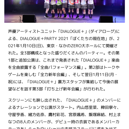
声優アーティストユニット「DIALOGUE＋」(ダイアローグ)に
よる、DIALOGUE＋PARTY 2021「ぼくたちの現在地」が、2
021年1月10日(日)、東京・なかのZERO大ホールにて開催さ
れた。全3部構成となった盛りだくさんのパーティー。その第
1部と追加公演は、これまで発表された「DIALOGUE＋」楽曲
を全曲披露する「全曲パフォーマンス編」。第2部はトークや
ゲームを楽しむ「全力新年会編」、そして翌日1月11日(月・
祝)には、「DIALOGUE＋」裏方スタッフが集結して今後の展
望などを話す第3部「打ち上げ新年会編」が行われた。
スクリーンにも映し出された、「DIALOGUE＋」のメンバーに
よるナレーションで公演がスタート。内山悠里菜、稗田寧々、
守屋亨香、緒方佑奈、鷹村彩花、宮原颯希、飯塚麻結、村上ま
なつの8人のメンバーが、デビュー時の衣装であるメンバーカ
ラーであしらった白いシャツの衣装でステージに姿をみせて、