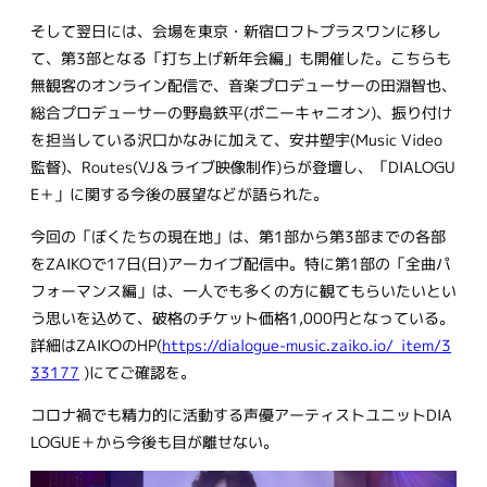
そして翌日には、会場を東京・新宿ロフトプラスワンに移し
て、第3部となる「打ち上げ新年会編」も開催した。こちらも
無観客のオンライン配信で、音楽プロデューサーの田淵智也、
総合プロデューサーの野島鉄平(ポニーキャニオン)、振り付け
を担当している沢口かなみに加えて、安井塑宇(Music Video
監督)、Routes(VJ＆ライブ映像制作)らが登壇し、「DIALOGU
E＋」に関する今後の展望などが語られた。
今回の「ぼくたちの現在地」は、第1部から第3部までの各部
をZAIKOで17日(日)アーカイブ配信中。特に第1部の「全曲パ
フォーマンス編」は、一人でも多くの方に観てもらいたいとい
う思いを込めて、破格のチケット価格1,000円となっている。
詳細はZAIKOのHP(
https://dialogue-music.zaiko.io/_item/3
33177
)にてご確認を。
コロナ禍でも精力的に活動する声優アーティストユニットDIA
LOGUE＋から今後も目が離せない。