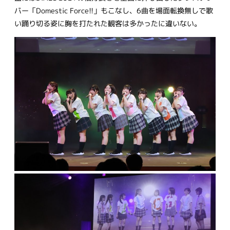
バー「Domestic Force!!」もこなし、6曲を場面転換無しで歌
い踊り切る姿に胸を打たれた観客は多かったに違いない。