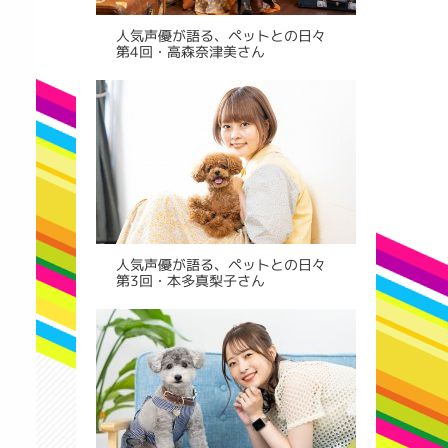
人気声優が語る、ペットとの日々
第4回・高森奈津美さん
人気声優が語る、ペットとの日々
第3回・本多真梨子さん