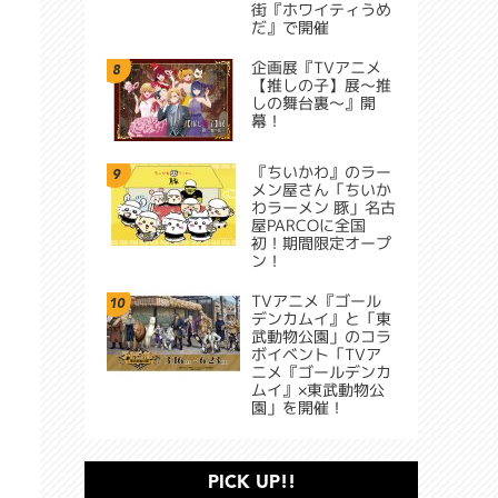
街『ホワイティうめ
だ』で開催
企画展『TVアニメ
8
【推しの子】展～推
しの舞台裏～』開
幕！
『ちいかわ』のラー
9
メン屋さん「ちいか
わラーメン 豚」名古
屋PARCOに全国
初！期間限定オープ
ン！
TVアニメ『ゴール
10
デンカムイ』と「東
武動物公園」のコラ
ボイベント「TVア
ニメ『ゴールデンカ
ムイ』×東武動物公
園」を開催！
PICK UP!!