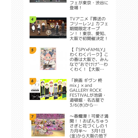
フェが東京・渋谷に
登場！
TVアニメ『葬送の
4
フリーレン』カフェ
期間限定オープ
ン！！東京、愛知、
大阪で初開催決定！
【『SPY×FAMILY』
5
わくわくパーク】こ
の春は大阪で、みん
なで”おでけけ”…わ
くわく！【大阪…
「映画 ギヴン 柊
6
mix」× and
GALLERY ROCK
FESTIVALが池袋・
道頓堀・名古屋で
3/6(水)から…
～春爛漫！可愛さ満
7
開！！おぱんちゅう
さぎと花づくしの１
カ月半～ 3月1日
(金)から大阪の地下