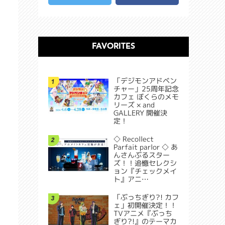
FAVORITES
「デジモンアドベン
1
チャー」25周年記念
カフェ ぼくらのメモ
リーズ × and
GALLERY 開催決
定！
◇ Recollect
2
Parfait parlor ◇ あ
んさんぶるスター
ズ！！追憶セレクシ
ョン『チェックメイ
ト』アニ…
「ぶっちぎり?! カフ
3
ェ」初開催決定！！
TVアニメ『ぶっち
ぎり?!』のテーマカ