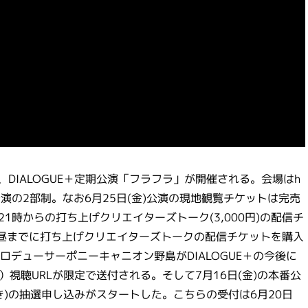
には、DIALOGUE＋定期公演「フラフラ」が開催される。会場はh
番公演の2部制。なお6月25日(金)公演の現地観覧チケットは完売
、21時からの打ち上げクリエイターズトーク(3,000円)の配信チ
水)お昼までに打ち上げクリエイターズトークの配信チケットを購入
デューサーポニーキャニオン野島がDIALOGUE＋の今後に
信）視聴URLが限定で送付される。そして7月16日(金)の本番公
)の抽選申し込みがスタートした。こちらの受付は6月20日