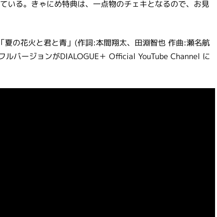
ている。きゃにめ特典は、一点物のチェキとなるので、お見
り「夏の花火と君と青」(作詞:本間翔太、田淵智也 作曲:瀬名航
ンがDIALOGUE＋ Official YouTube Channel に