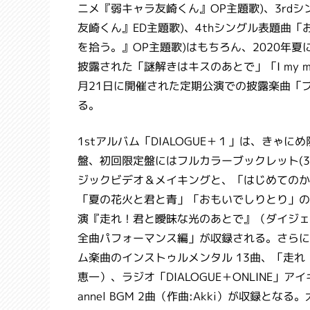
ニメ『弱キャラ友崎くん』OP主題歌)、3rd
友崎くん』ED主題歌)、4thシングル表題曲
を拾う。』OP主題歌)はもちろん、2020年
披露された「謎解きはキスのあとで」「I my m
月21日に開催された定期公演での披露楽曲「
る。
1stアルバム「DIALOGUE＋１」は、き
盤、初回限定盤にはフルカラーブックレット(32P
ジックビデオ＆メイキングと、「はじめてのか
「夏の花火と君と青」「おもいでしりとり」のミ
演『走れ！君と曖昧な光のあとで』（ダイジェスト）
全曲パフォーマンス編」が収録される。さらに、きゃ
ム楽曲のインストゥルメンタル 13曲、「走れ！
恵一）、ラジオ「DIALOGUE＋ONLINE」アイキャッ
annel BGM 2曲（作曲:Akki）が収録