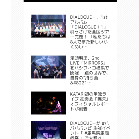
DIALOGUE＋、1st
アルバム
「DIALOGUE＋1」
引っさげた全国ツア
ー完走！ 「私たちは
8人でまた新しいか
くめい…
鬼頭明里、2nd
LIVE「MIRRORS」
をパシフィコ横浜で
開催！ 鏡の世界で、
自身の”持ち曲
&#8221…
KATARI初の単独ラ
イブ 独奏会『嚆矢』
オフィシャルレポー
トが到着
DIALOGUE＋が #バ
バババンビ 主催イベ
ント「 #馬馬馬馬鹿
者祭 」で大暴れ！