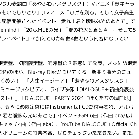
シングル表題曲「あやふわアスタリスク」(TVアニメ『弱キャラ
「おもいでしりとり」(TVアニメ『ひげを剃る。そして女子高生
夏に配信開催されたイベント「走れ！君と曖昧な光のあとで」で
e mind」「20xxMUEの光」「夏の花火と君と青」、そして5
プライベイト」に加えてほか新曲4曲という内容になってい
ゃにめ限定盤、初回限定盤、通常盤の３形態にて発売。きゃにめ限定
)のほか、Blu-ray Discがついてくる。新曲３曲分のミュー
くめい！」「人生イージー？」「あやふわアスタリスク」
ュージックビデオ、ライブ映像「DIALOGUE＋新曲発表公
」「DIALOGUE＋PARTY 2021『ぼくたちの現在地』
にめ限定盤にはInstrumental CDが付与され、アルバ
君と曖昧な光のあとで」イベントBGM 6曲（作曲:eba/広川
チ4曲（作曲:eba）、YouTube DIALOGUE＋Official Ch
となる。大ボリュームの特典内容、ぜひチェックいただきたい。また、