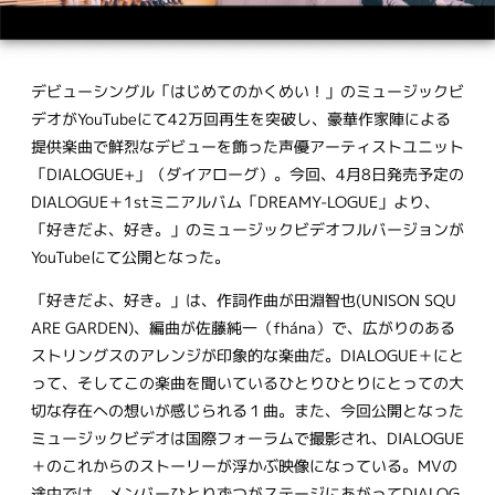
デビューシングル「はじめてのかくめい！」のミュージックビ
デオがYouTubeにて42万回再生を突破し、豪華作家陣による
提供楽曲で鮮烈なデビューを飾った声優アーティストユニット
「DIALOGUE+」（ダイアローグ）。今回、4月8日発売予定の
DIALOGUE＋1stミニアルバム「DREAMY-LOGUE」より、
「好きだよ、好き。」のミュージックビデオフルバージョンが
YouTubeにて公開となった。
「好きだよ、好き。」は、作詞作曲が田淵智也(UNISON SQU
ARE GARDEN)、編曲が佐藤純一（fhána）で、広がりのある
ストリングスのアレンジが印象的な楽曲だ。DIALOGUE＋にと
って、そしてこの楽曲を聞いているひとりひとりにとっての大
切な存在への想いが感じられる１曲。また、今回公開となった
ミュージックビデオは国際フォーラムで撮影され、DIALOGUE
＋のこれからのストーリーが浮かぶ映像になっている。MVの
途中では、メンバーひとりずつがステージにあがってDIALOG