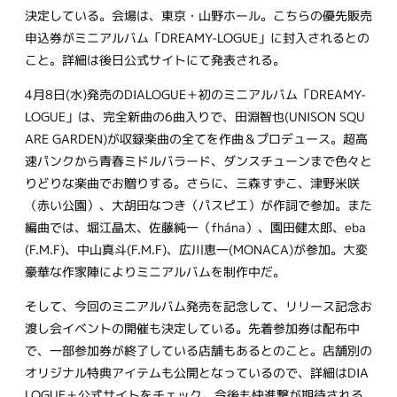
決定している。会場は、東京・山野ホール。こちらの優先販売
申込券がミニアルバム「DREAMY-LOGUE」に封入されるとの
こと。詳細は後日公式サイトにて発表される。
4月8日(水)発売のDIALOGUE＋初のミニアルバム「DREAMY-
LOGUE」は、完全新曲の6曲入りで、田淵智也(UNISON SQU
ARE GARDEN)が収録楽曲の全てを作曲＆プロデュース。超高
速パンクから青春ミドルバラード、ダンスチューンまで色々と
りどりな楽曲でお贈りする。さらに、三森すずこ、津野米咲
（赤い公園）、大胡田なつき（パスピエ）が作詞で参加。また
編曲では、堀江晶太、佐藤純一（fhána）、園田健太郎、eba
(F.M.F)、中山真斗(F.M.F)、広川恵一(MONACA)が参加。大変
豪華な作家陣によりミニアルバムを制作中だ。
そして、今回のミニアルバム発売を記念して、リリース記念お
渡し会イベントの開催も決定している。先着参加券は配布中
で、一部参加券が終了している店舗もあるとのこと。店舗別の
オリジナル特典アイテムも公開となっているので、詳細はDIA
LOGUE＋公式サイトをチェック。今後も快進撃が期待される