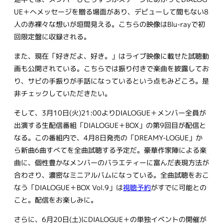
UE＋へメッセージを贈る場面があり、デビューして間もない8
人の赤裸々な想いが垣間見える。こちらの映像はBlu-rayで初
回限定盤に収録される。
また、現在「好きだよ、好き。」はライブ映像に載せた試聴動
画も公開されている。こちらでは振り付きで楽曲を披露してお
り、サビの手振りが手話になっているという点もみどころ。是
非チェックしていただきたい。
そして、3月10日(火)21:00よりDIALOGUE＋メンバー全員が
出演する生配信番組「DIALOGUE＋BOX」の第9回目が配信と
なる。この番組内で、4月8日発売の「DREAMY-LOGUE」か
ら新曲6曲すべてを全曲試聴する予定だ。豪華作家陣による楽
曲に、個性豊かなメンバーのバラエティーに富んだ表現方法が
合わさり、濃密なミニアルバムになっている。全曲試聴をおこ
なう「DIALOGUE＋BOX Vol.9」は
視聴予約
がすでに可能との
こと。配信をお楽しみに。
さらに、6月20日(土)にDIALOGUE＋の単独イベントの開催が