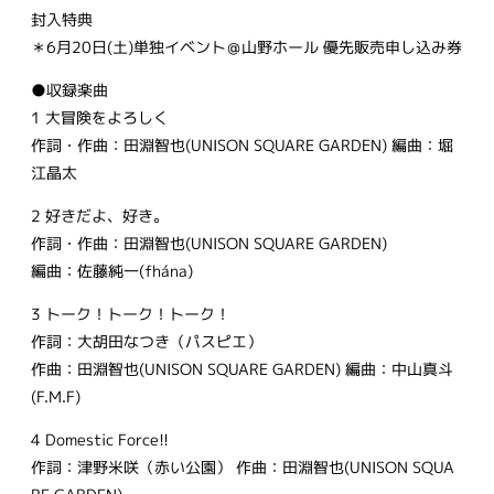
封入特典
＊6月20日(土)単独イベント＠山野ホール 優先販売申し込み券
●収録楽曲
1 大冒険をよろしく
作詞・作曲：田淵智也(UNISON SQUARE GARDEN) 編曲：堀
江晶太
2 好きだよ、好き。
作詞・作曲：田淵智也(UNISON SQUARE GARDEN)
編曲：佐藤純一(fhána)
3 トーク！トーク！トーク！
作詞：大胡田なつき（パスピエ）
作曲：田淵智也(UNISON SQUARE GARDEN) 編曲：中山真斗
(F.M.F)
4 Domestic Force!!
作詞：津野米咲（赤い公園） 作曲：田淵智也(UNISON SQUA