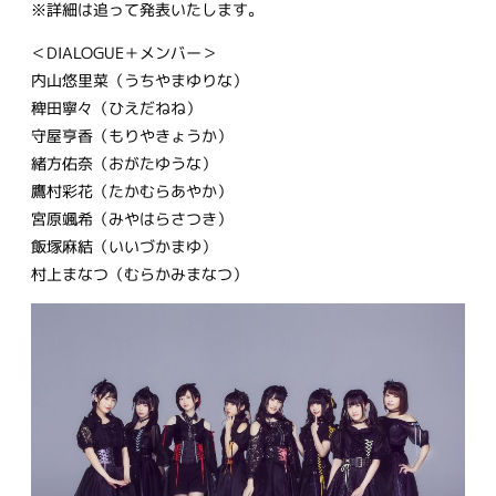
※詳細は追って発表いたします。
＜DIALOGUE＋メンバー＞
内山悠里菜（うちやまゆりな）
稗田寧々（ひえだねね）
守屋亨香（もりやきょうか）
緒方佑奈（おがたゆうな）
鷹村彩花（たかむらあやか）
宮原颯希（みやはらさつき）
飯塚麻結（いいづかまゆ）
村上まなつ（むらかみまなつ）