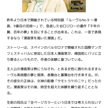
昨年より日本で開催されている特別展 「ルーヴルNo.9 ～漫
画、9番目の芸術～」で、急逝した谷口ジローの遺作『千年の
翼、百年の夢』を目にすることが出来る。これは、一言で表現
するなら「漫画家を描いた漫画」だ。
ストーリーは、スペインのバルセロナで開催された国際マンガ
フェスティバルに参加した日本人漫画家が、帰国前にパリに立
ち寄るというもので、作者の体験に基づいている。
主人公の漫画家は熱にうなされ、とある女性に誘われるままル
ーヴル美術館の夢と現実、表舞台と裏舞台を行き来する。が、
その彼女の正体は、女神の彫像「サモトラケのニケ」だったの
だ。漫画家はその後、時空を超えた体験を繰り返すこととな
る。
生前の同氏は「全ページカラーという日本では考えられないマ