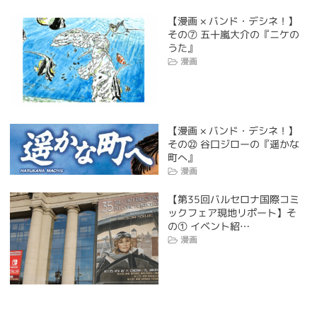
【漫画 × バンド・デシネ！】
その⑦ 五十嵐大介の『ニケの
うた』
漫画
【漫画 × バンド・デシネ！】
その㉒ 谷口ジローの『遥かな
町へ』
漫画
【第35回バルセロナ国際コミ
ックフェア現地リポート】そ
の① イベント紹…
漫画