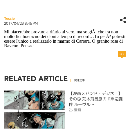
Tessie
2017/04/23 8:46 PM
Mi piacerebbe provare a rifarlo al vero, ma so giÃ che tra non
molto ficnhoeracno dei cloni a tempo di record…Tu perÃ² potresti
essere l'unico a realizzarlo in marmo di Carrara. O granito rosa di
Baveno. Pensaci.
RELATED ARTICLE
関連記事
【漫画 × バンド・デシネ！】
その③ 荒木飛呂彦の『岸辺露
伴 ルーヴル…
漫画