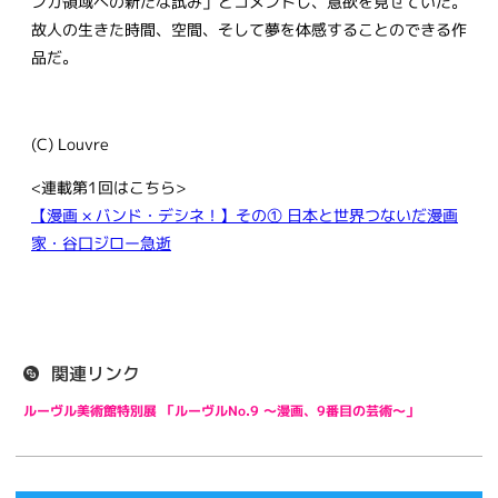
ンガ領域への新たな試み」とコメントし、意欲を見せていた。
故人の生きた時間、空間、そして夢を体感することのできる作
品だ。
(C) Louvre
<連載第1回はこちら>
【漫画 × バンド・デシネ！】その① 日本と世界つないだ漫画
家・谷口ジロー急逝
関連リンク
ルーヴル美術館特別展 「ルーヴルNo.9 ～漫画、9番目の芸術～」