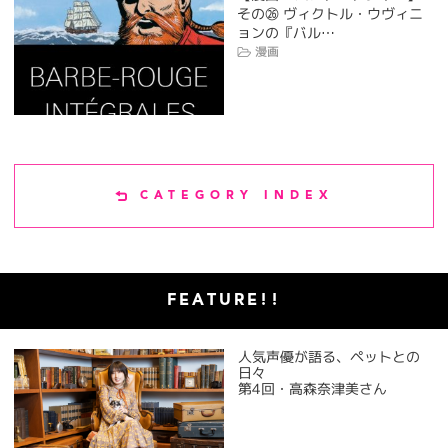
その㉖ ヴィクトル・ウヴィニ
ョンの『バル…
漫画
CATEGORY INDEX
FEATURE!!
人気声優が語る、ペットとの
日々
第4回・高森奈津美さん