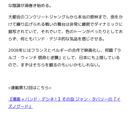
な陰謀が渦巻き始める。
大都会のコンクリートジャングルから本当の密林まで、命をか
けて繰り広げられる戦いの舞台は非常に緻密でダイナミックに
描写されていて、それでいて、色のトーンがべったりとしてお
らず、何ともバンド・デジネ的な気品を感じさせる。
2008年にはフランスとベルギーの合作で映画化し、邦題『ラ
ルゴ・ウィンチ 宿命と逆襲』として、日本にも上陸している
ので、まずはそちらを観るのもいいかもしれない。
<連載第32回はこちら>
【漫画 × バンド・デシネ！】その㉜ ジャン・タバリーの『イ
ズノグード』