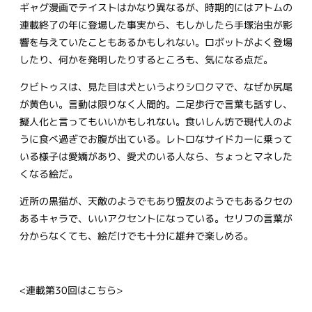
ギャグ漫画でテイストはかなり異なるが、時期的にはアトムの
連載終了の年に登場した事実から、もしかしたら手塚治虫が影
響を与えていたこともあるかもしれない。ロボットがよく登場
したり、何かを発明したりするところも、気になる点だ。
クビトゥスは、見た目は犬というよりシロクマで、なぜか尻尾
が黄色い。言動は限りなく人間的。二足歩行で言葉も話すし、
擬人化と言ってもいいかもしれない。食いしん坊で現代人のよ
うに食べ過ぎでお腹が出ている。レトロなサイドカーに乗って
いる様子は愛嬌があり、愛犬のいる人なら、ちょっとマネした
くなる絵だ。
近所の黒猫が、天敵のようでもあり盟友のようでもあるクセの
あるキャラで、いいアクセントになっている。セリフの言葉が
分からなくても、絵だけでも十分に雄弁で楽しめる。
<連載第30回はこちら>