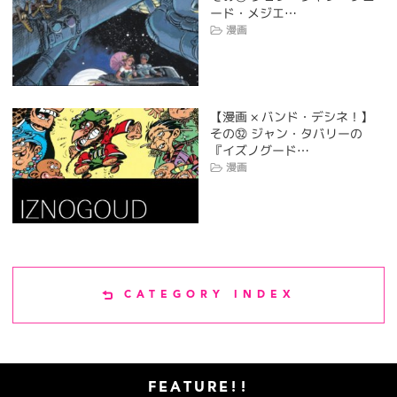
ード・メジエ…
漫画
【漫画 × バンド・デシネ！】
その㉜ ジャン・タバリーの
『イズノグード…
漫画
CATEGORY INDEX
FEATURE!!