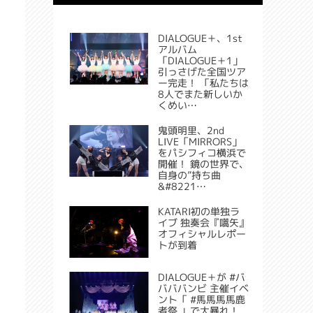
DIALOGUE＋、1st
アルバム
「DIALOGUE＋1」
引っさげた全国ツア
ー完走！ 「私たちは
8人でまた新しいか
くめい…
鬼頭明里、2nd
LIVE「MIRRORS」
をパシフィコ横浜で
開催！ 鏡の世界で、
自身の”持ち曲
&#8221…
KATARI初の単独ラ
イブ 独奏会『嚆矢』
オフィシャルレポー
トが到着
DIALOGUE＋が #バ
バババンビ 主催イベ
ント「 #馬馬馬馬鹿
者祭 」で大暴れ！