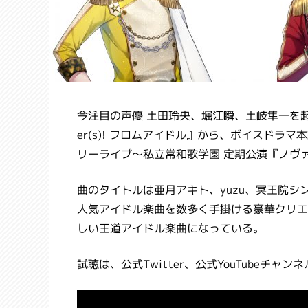
今注目の声優 土田玲央、堀江瞬、土岐隼一を起用
er(s)! フロムアイドル』から、ボイスドラマ本編
リーライブ～私立常和歌学園 定期公演『ノヴ
曲のタイトルは亜月アキト、yuzu、冥王院シンの
人気アイドル楽曲を数多く手掛ける豪華クリエ
しい王道アイドル楽曲になっている。
試聴は、公式Twitter、公式YouTubeチャン