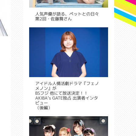
人気声優が語る、ペットとの日々
第2回・佐藤舞さん
アイドル人情活劇ドラマ『フェノ
メノン』が
BSフジ 他にて放送決定！！
AKIBA’s GATE独占 出演者インタ
ビュー
（後編）