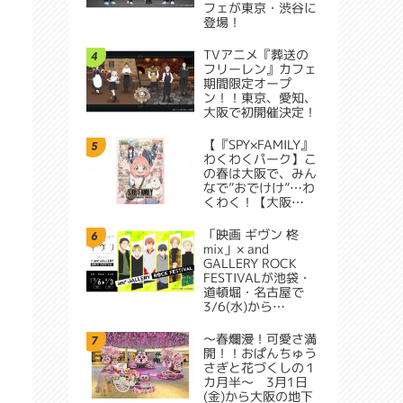
フェが東京・渋谷に
登場！
TVアニメ『葬送の
4
フリーレン』カフェ
期間限定オープ
ン！！東京、愛知、
大阪で初開催決定！
【『SPY×FAMILY』
5
わくわくパーク】こ
の春は大阪で、みん
なで”おでけけ”…わ
くわく！【大阪…
「映画 ギヴン 柊
6
mix」× and
GALLERY ROCK
FESTIVALが池袋・
道頓堀・名古屋で
3/6(水)から…
～春爛漫！可愛さ満
7
開！！おぱんちゅう
さぎと花づくしの１
カ月半～ 3月1日
(金)から大阪の地下