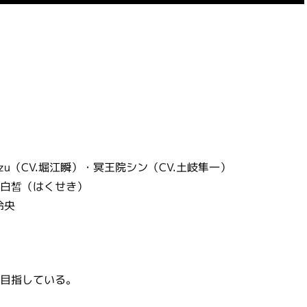
yuzu（CV.堀江瞬）・冥王院シン（CV.土岐隼一）
白皙（はくせき）
玲央
目指している。