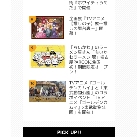
街『ホワイティうめ
だ』で開催
企画展『TVアニメ
8
【推しの子】展～推
しの舞台裏～』開
幕！
『ちいかわ』のラー
9
メン屋さん「ちいか
わラーメン 豚」名古
屋PARCOに全国
初！期間限定オープ
ン！
TVアニメ『ゴール
10
デンカムイ』と「東
武動物公園」のコラ
ボイベント「TVア
ニメ『ゴールデンカ
ムイ』×東武動物公
園」を開催！
PICK UP!!