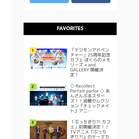
FAVORITES
「デジモンアドベン
1
チャー」25周年記念
カフェ ぼくらのメモ
リーズ × and
GALLERY 開催決
定！
◇ Recollect
2
Parfait parlor ◇ あ
んさんぶるスター
ズ！！追憶セレクシ
ョン『チェックメイ
ト』アニ…
「ぶっちぎり?! カフ
3
ェ」初開催決定！！
TVアニメ『ぶっち
ぎり?!』のテーマカ