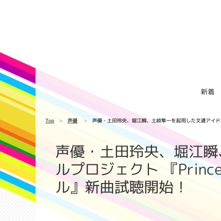
新着
Top
声優
声優・土田玲央、堀江瞬、土岐隼一を起用した文通アイドルプロ
声優・土田玲央、堀江瞬
ルプロジェクト 『Princ
ル』新曲試聴開始！