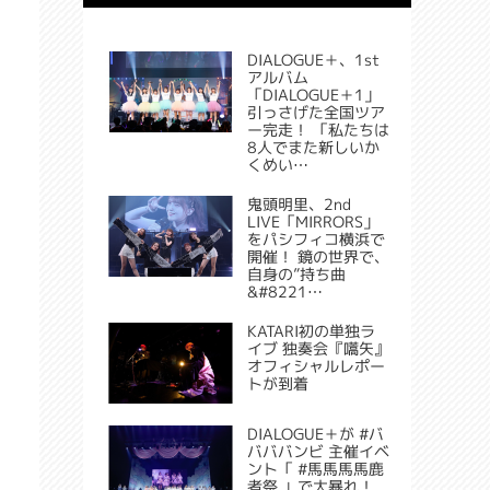
DIALOGUE＋、1st
アルバム
「DIALOGUE＋1」
引っさげた全国ツア
ー完走！ 「私たちは
8人でまた新しいか
くめい…
鬼頭明里、2nd
LIVE「MIRRORS」
をパシフィコ横浜で
開催！ 鏡の世界で、
自身の”持ち曲
&#8221…
KATARI初の単独ラ
イブ 独奏会『嚆矢』
オフィシャルレポー
トが到着
DIALOGUE＋が #バ
バババンビ 主催イベ
ント「 #馬馬馬馬鹿
者祭 」で大暴れ！