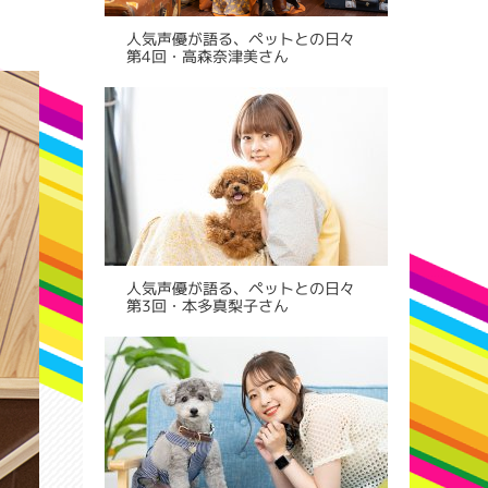
人気声優が語る、ペットとの日々
第4回・高森奈津美さん
人気声優が語る、ペットとの日々
第3回・本多真梨子さん