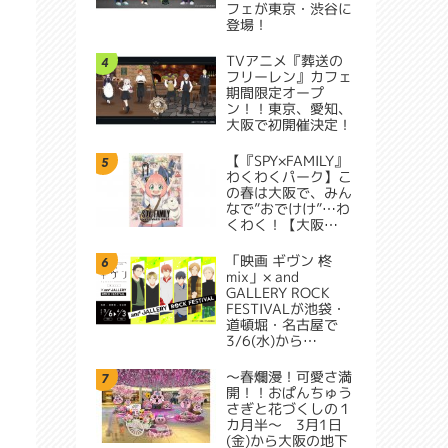
フェが東京・渋谷に
登場！
TVアニメ『葬送の
4
フリーレン』カフェ
期間限定オープ
ン！！東京、愛知、
大阪で初開催決定！
【『SPY×FAMILY』
5
わくわくパーク】こ
の春は大阪で、みん
なで”おでけけ”…わ
くわく！【大阪…
「映画 ギヴン 柊
6
mix」× and
GALLERY ROCK
FESTIVALが池袋・
道頓堀・名古屋で
3/6(水)から…
～春爛漫！可愛さ満
7
開！！おぱんちゅう
さぎと花づくしの１
カ月半～ 3月1日
(金)から大阪の地下