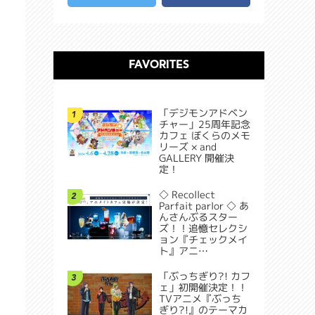
FAVORITES
「デジモンアドベン
1
チャー」25周年記念
カフェ ぼくらのメモ
リーズ × and
GALLERY 開催決
定！
◇ Recollect
2
Parfait parlor ◇ あ
んさんぶるスター
ズ！！追憶セレクシ
ョン『チェックメイ
ト』アニ…
「ぶっちぎり?! カフ
3
ェ」初開催決定！！
TVアニメ『ぶっち
ぎり?!』のテーマカ