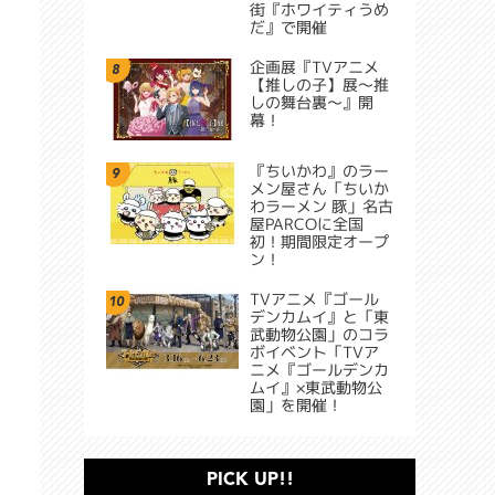
街『ホワイティうめ
だ』で開催
企画展『TVアニメ
8
【推しの子】展～推
しの舞台裏～』開
幕！
『ちいかわ』のラー
9
メン屋さん「ちいか
わラーメン 豚」名古
屋PARCOに全国
初！期間限定オープ
ン！
TVアニメ『ゴール
10
デンカムイ』と「東
武動物公園」のコラ
ボイベント「TVア
ニメ『ゴールデンカ
ムイ』×東武動物公
園」を開催！
PICK UP!!