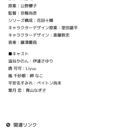
原案：公野櫻子
監督：京極尚彦
シリーズ構成：花田十輝
キャラクターデザイン原案：室田雄平
キャラクターデザイン：斎藤敦史
音楽：藤澤慶昌
■キャスト
澁谷かのん：伊達さゆり
唐 可可：Liyuu
嵐 千砂都：岬 なこ
平安名すみれ：ペイトン尚未
葉月 恋：青山なぎさ
関連リンク