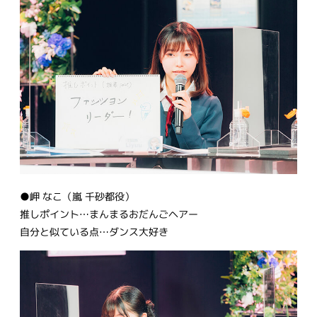
●岬 なこ（嵐 千砂都役）
推しポイント…まんまるおだんごヘアー
自分と似ている点…ダンス大好き