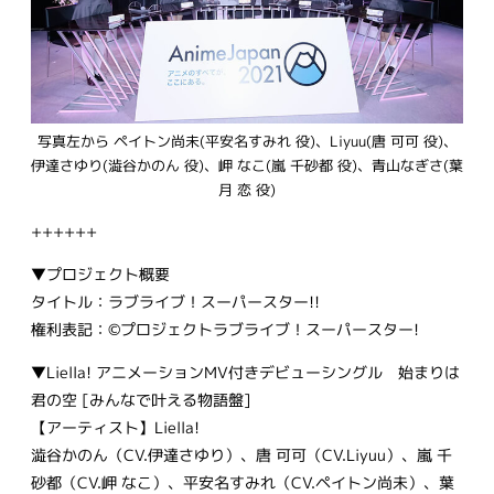
写真左から ペイトン尚未(平安名すみれ 役)、Liyuu(唐 可可 役)、
伊達さゆり(澁谷かのん 役)、岬 なこ(嵐 千砂都 役)、青山なぎさ(葉
月 恋 役)
++++++
▼プロジェクト概要
タイトル：ラブライブ！スーパースター!!
権利表記：©プロジェクトラブライブ！スーパースター!
▼Liella! アニメーションMV付きデビューシングル 始まりは
君の空 [みんなで叶える物語盤]
【アーティスト】Liella!
澁谷かのん（CV.伊達さゆり）、唐 可可（CV.Liyuu）、嵐 千
砂都（CV.岬 なこ）、平安名すみれ（CV.ペイトン尚未）、葉