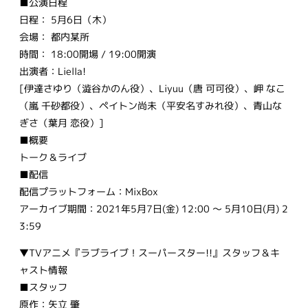
■公演日程
日程： 5月6日（木）
会場： 都内某所
時間： 18:00開場 / 19:00開演
出演者：Liella!
[伊達さゆり（澁谷かのん役）、Liyuu（唐 可可役）、岬 なこ
（嵐 千砂都役）、ペイトン尚未（平安名すみれ役）、青山な
ぎさ（葉月 恋役）]
■概要
トーク＆ライブ
■配信
配信プラットフォーム：MixBox
アーカイブ期間：2021年5月7日(金) 12:00 ～ 5月10日(月) 2
3:59
▼TVアニメ『ラブライブ！スーパースター!!』スタッフ＆キ
ャスト情報
■スタッフ
原作：矢立 肇