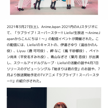
2021年3月27日(土)、AnimeJapan 2021内のAJスタジオに
て、「ラブライブ！スーパースター!! Liella!生放送 ～AnimeJ
apanからこんにちは！～」の配信イベントが開催された。こ
の配信には、Liella!のキャストの、伊達さゆり（澁谷かのん
役）、Liyuu（唐 可可役）、岬 なこ（嵐 千砂都役）、ペイト
ン尚未（平安名すみれ役）、青山なぎさ（葉月 恋役）が出演
し、スクールアイドルグループ・Liella!の活動の話や4月7日
リリースのデビューシングル『始まりは君の空』のお話や、7
月より放送開始予定のTVアニメ『ラブライブ！スーパースタ
ー!!』の紹介がされた。