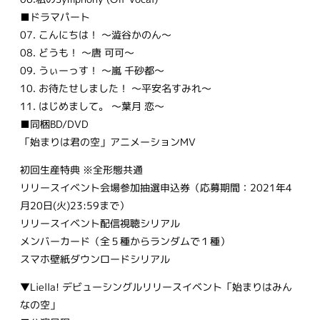
■ドラマパート
07. こんにちは！ ～澁谷かのん～
08. どうも！ ～唐 可可～
09. うぃーっす！ ～嵐 千砂都～
10. お待たせしました！ ～平安名すみれ～
11. はじめまして。 ～葉月 恋～
■同梱BD/DVD
「始まりは君の空」アニメーションMV
初回生産特典 ※全形態共通
リリースイベント会場参加抽選申込券（応募期間：2021年4
月20日(火)23:59まで）
リリースイベント配信視聴シリアル
メンバーカード（全５種からランダムで１種）
スマホ壁紙ダウンロードシリアル
▼Liella! デビューシングルリリースイベント「始まりはみん
なの空」