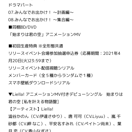
ドラマパート
07.みんなでお出かけ！ ～計画編～
08.みんなでお出かけ！ ～集合編～
■同梱BD/DVD
「始まりは君の空」アニメーションMV
■初回生産特典 ※全形態共通
リリースイベント会場参加抽選申込券（応募期間：2021年4
月20日(火)23:59まで）
リリースイベント配信視聴シリアル
メンバーカード（全５種からランダムで１種）
スマホ壁紙ダウンロードシリアル
▼Liella! アニメーションMV付きデビューシングル 始まりは
君の空 [私を叶える物語盤]
【アーティスト】Liella!
澁谷かのん（CV.伊達さゆり）、唐 可可（CV.Liyuu）、嵐 千
砂都（CV.岬 なこ）、平安名すみれ（CV.ペイトン尚未）、葉
月 恋（CV.青山なぎさ）