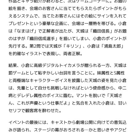
作品とキャラ紹介が終わると、次はゲームコーナーに。お題の
絵を描き、会場のお客さんに当ててもらえたらポイントがもら
えるシステムで、当てたお客さんにはその絵にサインを入れて
プレゼントという豪華な企画に、会場は一層熱を帯びる。小倉
は「なまはげ」で正解者が出たが、天城は「織田信長」がお題
のはずが「織田信成選手」を描いてしまい、小倉のポイントが
先行する。第2問では天城が「キリン」、小倉は「浦島太郎」
を的確なイラストで表現し、両者正解。
結果、小倉に高級デジタルトイカメラが贈られる一方、天城は
罰ゲームとして恥ずかしい台詞を言うことに。妹属性とS属性
と両極端なキャラクターボイスを披露した天城の姿を見た小倉
は、先輩として自分も挑戦しなければという使命感から、中二
病とデレデレ属性のボイスに臨む。マントを脱いで「天城さ
ん、これが声優という仕事だよ」と気合を入れた小倉は、甘い
セリフで観客席を酔わせた。
イベントの最後には、キャストから劇場公開に向けての意気込
みが語られ、ステージの幕がおろされる…かと思いきやアクビ