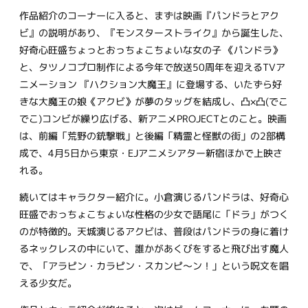
作品紹介のコーナーに入ると、まずは映画『パンドラとアク
ビ』の説明があり、『モンスターストライク』から誕生した、
好奇心旺盛ちょっとおっちょこちょいな女の子 《パンドラ》
と、タツノコプロ制作による今年で放送50周年を迎えるTVア
ニメーション 『ハクション大魔王』に登場する、いたずら好
きな大魔王の娘《アクビ》が夢のタッグを結成し、凸×凸(でこ
でこ)コンビが繰り広げる、新アニメPROJECTとのこと。映画
は、前編「荒野の銃撃戦」と後編「精霊と怪獣の街」の2部構
成で、4月5日から東京・EJアニメシアター新宿ほかで上映さ
れる。
続いてはキャラクター紹介に。小倉演じるパンドラは、好奇心
旺盛でおっちょこちょいな性格の少女で語尾に「ドラ」がつく
のが特徴的。天城演じるアクビは、普段はパンドラの身に着け
るネックレスの中にいて、誰かがあくびをすると飛び出す魔人
で、「アラピン・カラピン・スカンピ～ン！」という呪文を唱
える少女だ。