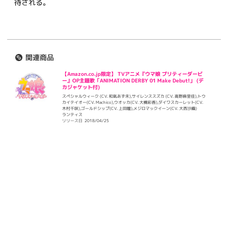
待される。
関連商品
【Amazon.co.jp限定】 TVアニメ『ウマ娘 プリティーダービ
ー』OP主題歌「ANIMATION DERBY 01 Make Debut!」 (デ
カジャケット付)
スペシャルウィーク (CV. 和氣あず未),サイレンススズカ (CV. 高野麻里佳),トウ
カイテイオー(CV. Machico),ウオッカ(CV. 大橋彩香),ダイワスカーレット(CV.
木村千咲),ゴールドシップ(CV. 上田瞳),メジロマックイーン(CV. 大西沙織)
ランティス
リリース日
2018/04/25