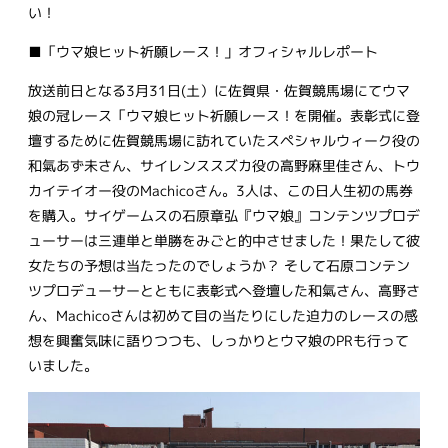
い！
■「ウマ娘ヒット祈願レース！」オフィシャルレポート
放送前日となる3月31日(土）に佐賀県・佐賀競馬場にてウマ
娘の冠レース「ウマ娘ヒット祈願レース！を開催。表彰式に登
壇するために佐賀競馬場に訪れていたスペシャルウィーク役の
和氣あず未さん、サイレンススズカ役の高野麻里佳さん、トウ
カイテイオー役のMachicoさん。3人は、この日人生初の馬券
を購入。サイゲームスの石原章弘『ウマ娘』コンテンツプロデ
ューサーは三連単と単勝をみごと的中させました！果たして彼
女たちの予想は当たったのでしょうか？ そして石原コンテン
ツプロデューサーとともに表彰式へ登壇した和氣さん、高野さ
ん、Machicoさんは初めて目の当たりにした迫力のレースの感
想を興奮気味に語りつつも、しっかりとウマ娘のPRも行って
いました。