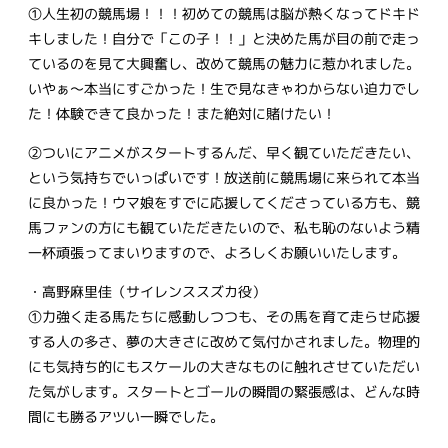
①人生初の競馬場！！！初めての競馬は脳が熱くなってドキド
キしました！自分で「この子！！」と決めた馬が目の前で走っ
ているのを見て大興奮し、改めて競馬の魅力に惹かれました。
いやぁ～本当にすごかった！生で見なきゃわからない迫力でし
た！体験できて良かった！また絶対に賭けたい！
②ついにアニメがスタートするんだ、早く観ていただきたい、
という気持ちでいっぱいです！放送前に競馬場に来られて本当
に良かった！ウマ娘をすでに応援してくださっている方も、競
馬ファンの方にも観ていただきたいので、私も恥のないよう精
一杯頑張ってまいりますので、よろしくお願いいたします。
・高野麻里佳（サイレンススズカ役）
①力強く走る馬たちに感動しつつも、その馬を育て走らせ応援
する人の多さ、夢の大きさに改めて気付かされました。物理的
にも気持ち的にもスケールの大きなものに触れさせていただい
た気がします。スタートとゴールの瞬間の緊張感は、どんな時
間にも勝るアツい一瞬でした。