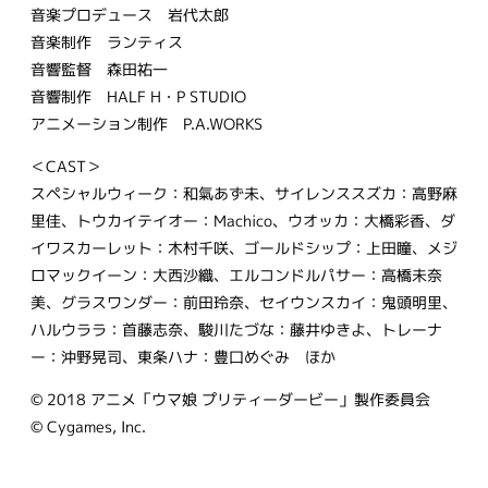
音楽プロデュース 岩代太郎
音楽制作 ランティス
音響監督 森田祐一
音響制作 HALF H・P STUDIO
アニメーション制作 P.A.WORKS
＜CAST＞
スペシャルウィーク：和氣あず未、サイレンススズカ：高野麻
里佳、トウカイテイオー：Machico、ウオッカ：大橋彩香、ダ
イワスカーレット：木村千咲、ゴールドシップ：上田瞳、メジ
ロマックイーン：大西沙織、エルコンドルパサー：高橋未奈
美、グラスワンダー：前田玲奈、セイウンスカイ：鬼頭明里、
ハルウララ：首藤志奈、駿川たづな：藤井ゆきよ、トレーナ
ー：沖野晃司、東条ハナ：豊口めぐみ ほか
© 2018 アニメ「ウマ娘 プリティーダービー」製作委員会
© Cygames, Inc.