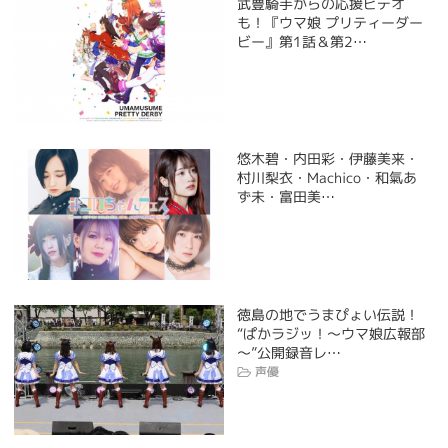
武豊騎手からの応援ビデオ
も！『ウマ娘 プリティーダー
ビー』第1話＆第2…
悠木碧・内田彩・伊藤美来・
村川梨衣・Machico・和氣あ
ず未・富田美…
徳島の地でうまぴょい伝説！
“ぱかラジッ！～ウマ娘広報部
～”公開録音レ…
声優