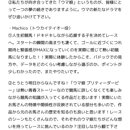
②私たちが向き合ってきた「ウマ娘」というものが、皆様にと
って一つの夢の続きでありますように。ウマの新たなドラマを
ぜひ追いかけて下さい。
・Machico（トウカイテイオー役）
①人生初競馬！ドキドキしながら応援する子を決めてレース
へ。スタートの瞬間の高まりも凄くて、ゴールに近づくにつれ
期待と緊張感がMAXになっていくのを実際に感じて熱い初競
馬になりました！！実際に体験したからこそ、パドックでの見
方や、データをどのくらい考慮しながら選ぶのか、ポイントが
少しわかったので、またやりたいです。
②とうとう明日からなんですね！「ウマ娘 プリティーダービ
ー」は熱い青春ストーリーなので競馬に詳しくなくても楽しみ
ながら競馬の知識が入ってくる作品だと思います！実際にいた
お馬さんの特徴や関係性が反映されている部分も多いので、作
品から元のお馬さんの歴史を知るのも良いと思います！レース
のシーンもたくさんなので、それぞれのウマ娘たちがどんな想
いを持ってレースに挑んでいるのか？注目しながら観て下さ