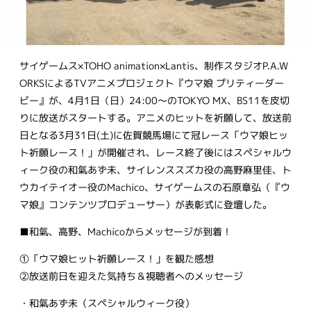
サイゲームス×TOHO animation×Lantis、制作スタジオP.A.W
ORKSによるTVアニメプロジェクト『ウマ娘 プリティーダー
ビー』が、4月1日（日）24:00～のTOKYO MX、BS11を皮切
りに放送がスタートする。アニメのヒットを祈願して、放送前
日となる3月31日(土)に佐賀競馬場にて冠レース「ウマ娘ヒッ
ト祈願レース！」が開催され、レース終了後にはスペシャルウ
ィーク役の和氣あず未、サイレンススズカ役の高野麻里佳、ト
ウカイテイオー役のMachico、サイゲームスの石原章弘（『ウ
マ娘』コンテンツプロデューサー）が表彰式に登壇した。
■和氣、高野、Machicoからメッセージが到着！
①「ウマ娘ヒット祈願レース！」を観た感想
②放送前日を迎えた気持ち＆視聴者へのメッセージ
・和氣あず未（スペシャルウィーク役）