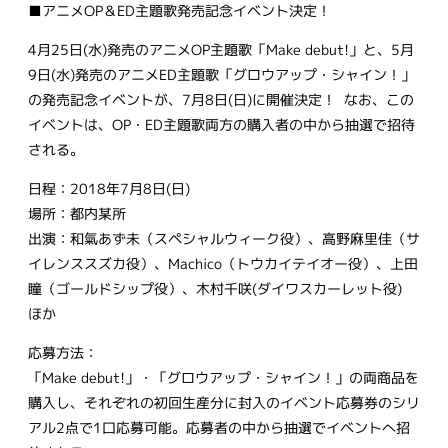
■アニメOP＆ED主題歌発売記念イベント決定！
4月25日(水)発売のアニメOP主題歌「Make debut!」と、5月
9日(水)発売のアニメED主題歌「グロウアップ・シャイン！」
の発売記念イベントが、7月8日(日)に開催決定！ なお、この
イベントは、OP・ED主題歌両方の購入者の中から抽選で招待
される。
日程：2018年7月8日(日)
場所：都内某所
出演：和氣あず未（スペシャルウィーク役）、高野麻里佳（サ
イレンススズカ役）、Machico（トウカイテイオー役）、上田
瞳（ゴールドシップ役）、木村千咲(ダイワスカーレット役)
ほか
応募方法：
「Make debut!」・「グロウアップ・シャイン！」の両商品を
購入し、それぞれの初回生産分に封入のイベント応募券のシリ
アル2点で1口応募可能。応募者の中から抽選でイベントへ招