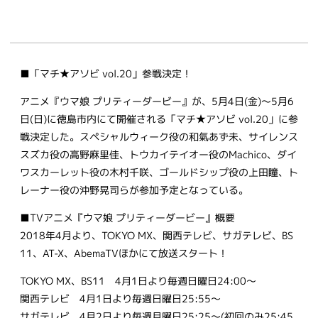
■「マチ★アソビ vol.20」参戦決定！
アニメ『ウマ娘 プリティーダービー』が、5月4日(金)～5月6
日(日)に徳島市内にて開催される「マチ★アソビ vol.20」に参
戦決定した。スペシャルウィーク役の和氣あず未、サイレンス
スズカ役の高野麻里佳、トウカイテイオー役のMachico、ダイ
ワスカーレット役の木村千咲、ゴールドシップ役の上田瞳、ト
レーナー役の沖野晃司らが参加予定となっている。
■TVアニメ『ウマ娘 プリティーダービー』概要
2018年4月より、TOKYO MX、関西テレビ、サガテレビ、BS
11、AT-X、AbemaTVほかにて放送スタート！
TOKYO MX、BS11 4月1日より毎週日曜日24:00～
関西テレビ 4月1日より毎週日曜日25:55～
サガテレビ 4月2日より毎週月曜日25:25～(初回のみ25:45