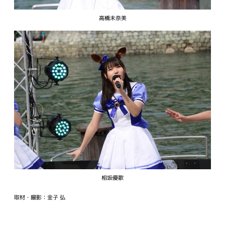
高橋未奈美
相坂優歌
取材・撮影：金子 弘