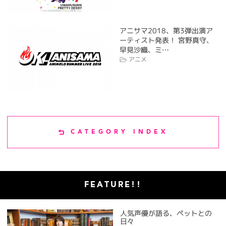
アニサマ2018、第3弾出演ア
ーティスト発表！ 宮野真守、
早見沙織、ミ…
アニメ
CATEGORY INDEX
FEATURE!!
人気声優が語る、ペットとの
日々