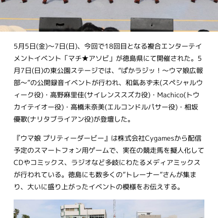
5月5日(金)〜7日(日)、今回で18回目となる複合エンターテイ
メントイベント「マチ★アソビ」が徳島県にて開催された。5
月7日(日)の東公園ステージでは、“ぱかラジッ！～ウマ娘広報
部～”の公開録音イベントが行われ、和氣あず未(スペシャルウ
ィーク役)・高野麻里佳(サイレンススズカ役)・Machico(トウ
カイテイオー役)・高橋未奈美(エルコンドルパサー役)・相坂
優歌(ナリタブライアン役)が登壇した。
『ウマ娘 プリティーダービー』は株式会社Cygamesから配信
予定のスマートフォン用ゲームで、実在の競走馬を擬人化して
CDやコミックス、ラジオなど多岐にわたるメディアミックス
が行われている。徳島にも数多くの”トレーナー”さんが集ま
り、大いに盛り上がったイベントの模様をお伝えする。