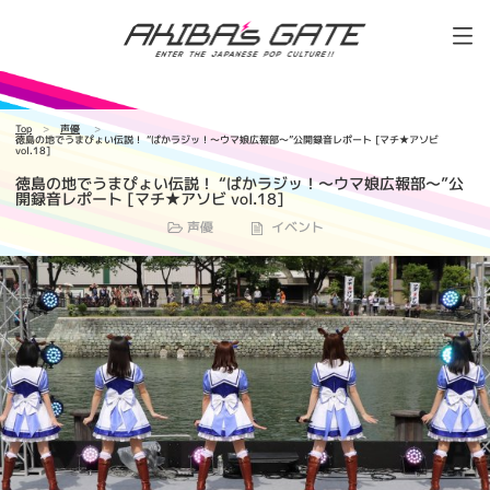
Top
声優
徳島の地でうまぴょい伝説！ “ぱかラジッ！～ウマ娘広報部～”公開録音レポート [マチ★アソビ
vol.18]
徳島の地でうまぴょい伝説！ “ぱかラジッ！～ウマ娘広報部～”公
開録音レポート [マチ★アソビ vol.18]
声優
イベント