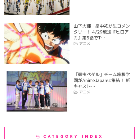
山下大輝・畠中祐が生コメン
タリー！ 4/29放送『ヒロア
カ』第5話でT…
アニメ
『弱虫ぺダル』チーム箱根学
園がAnimeJapanに集結！ 新
キャスト…
アニメ
CATEGORY INDEX