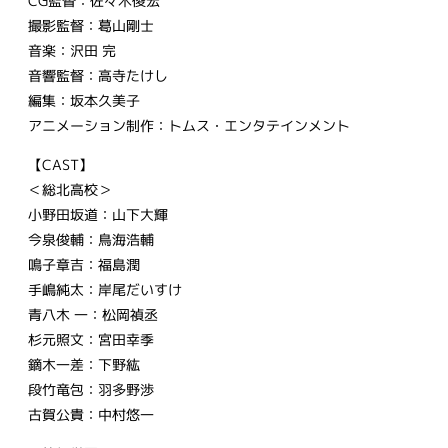
CG監督：佐々木俊宏
撮影監督：葛山剛士
音楽：沢田 完
音響監督：高寺たけし
編集：坂本久美子
アニメーション制作：トムス・エンタテインメント
【CAST】
＜総北高校＞
小野田坂道：山下大輝
今泉俊輔：鳥海浩輔
鳴子章吉：福島潤
手嶋純太：岸尾だいすけ
青八木 一：松岡禎丞
杉元照文：宮田幸季
鏑木一差：下野紘
段竹竜包：羽多野渉
古賀公貴：中村悠一