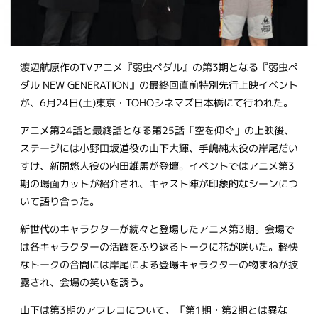
渡辺航原作のTVアニメ『弱虫ペダル』の第3期となる『弱虫ペ
ダル NEW GENERATION』の最終回直前特別先行上映イベント
が、6月24日(土)東京・TOHOシネマズ日本橋にて行われた。
アニメ第24話と最終話となる第25話「空を仰ぐ」の上映後、
ステージには小野田坂道役の山下大輝、手嶋純太役の岸尾だい
すけ、新開悠人役の内田雄馬が登壇。イベントではアニメ第3
期の場面カットが紹介され、キャスト陣が印象的なシーンにつ
いて語り合った。
新世代のキャラクターが続々と登場したアニメ第3期。会場で
は各キャラクターの活躍をふり返るトークに花が咲いた。軽快
なトークの合間には岸尾による登場キャラクターの物まねが披
露され、会場の笑いを誘う。
山下は第3期のアフレコについて、「第1期・第2期とは異な