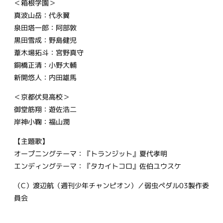
＜箱根学園＞
真波山岳：代永翼
泉田塔一郎：阿部敦
黒田雪成：野島健児
葦木場拓斗：宮野真守
銅橋正清：小野大輔
新開悠人：内田雄馬
＜京都伏見高校＞
御堂筋翔：遊佐浩二
岸神小鞠：福山潤
【主題歌】
オープニングテーマ：『トランジット』夏代孝明
エンディングテーマ：『タカイトコロ』佐伯ユウスケ
（C）渡辺航（週刊少年チャンピオン）／弱虫ペダル03製作委
員会