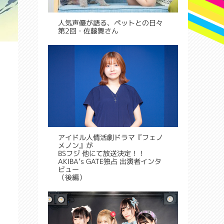
人気声優が語る、ペットとの日々
第2回・佐藤舞さん
アイドル人情活劇ドラマ『フェノ
メノン』が
BSフジ 他にて放送決定！！
AKIBA’s GATE独占 出演者インタ
ビュー
（後編）