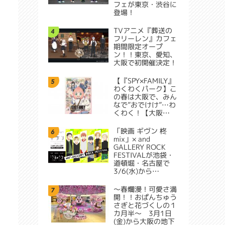
フェが東京・渋谷に
登場！
TVアニメ『葬送の
4
フリーレン』カフェ
期間限定オープ
ン！！東京、愛知、
大阪で初開催決定！
【『SPY×FAMILY』
5
わくわくパーク】こ
の春は大阪で、みん
なで”おでけけ”…わ
くわく！【大阪…
「映画 ギヴン 柊
6
mix」× and
GALLERY ROCK
FESTIVALが池袋・
道頓堀・名古屋で
3/6(水)から…
～春爛漫！可愛さ満
7
開！！おぱんちゅう
さぎと花づくしの１
カ月半～ 3月1日
(金)から大阪の地下