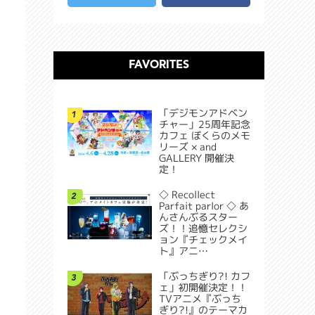
FAVORITES
「デジモンアドベン
1
チャー」25周年記念
カフェ ぼくらのメモ
リーズ × and
GALLERY 開催決
定！
◇ Recollect
2
Parfait parlor ◇ あ
んさんぶるスター
ズ！！追憶セレクシ
ョン『チェックメイ
ト』アニ…
「ぶっちぎり?! カフ
3
ェ」初開催決定！！
TVアニメ『ぶっち
ぎり?!』のテーマカ