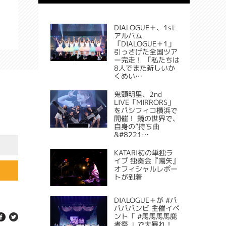
DIALOGUE＋、1st
アルバム
「DIALOGUE＋1」
引っさげた全国ツア
ー完走！ 「私たちは
8人でまた新しいか
くめい…
鬼頭明里、2nd
LIVE「MIRRORS」
をパシフィコ横浜で
開催！ 鏡の世界で、
自身の”持ち曲
&#8221…
KATARI初の単独ラ
イブ 独奏会『嚆矢』
オフィシャルレポー
トが到着
DIALOGUE＋が #バ
バババンビ 主催イベ
ント「 #馬馬馬馬鹿
者祭 」で大暴れ！