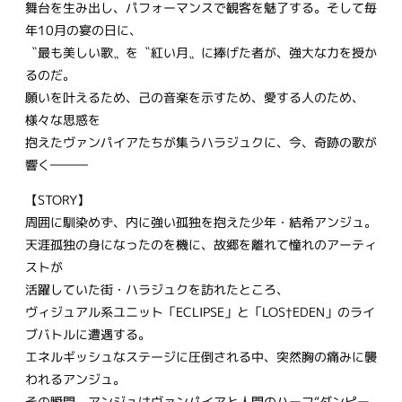
舞台を生み出し、パフォーマンスで観客を魅了する。そして毎
年10月の宴の日に、
〝最も美しい歌〟を〝紅い月〟に捧げた者が、強大な力を授か
るのだ。
願いを叶えるため、己の音楽を示すため、愛する人のため、
様々な思惑を
抱えたヴァンパイアたちが集うハラジュクに、今、奇跡の歌が
響く―――
【STORY】
周囲に馴染めず、内に強い孤独を抱えた少年・結希アンジュ。
天涯孤独の身になったのを機に、故郷を離れて憧れのアーティ
ストが
活躍していた街・ハラジュクを訪れたところ、
ヴィジュアル系ユニット「ECLIPSE」と「LOS†EDEN」のライ
ブバトルに遭遇する。
エネルギッシュなステージに圧倒される中、突然胸の痛みに襲
われるアンジュ。
その瞬間、アンジュはヴァンパイアと人間のハーフ“ダンピー