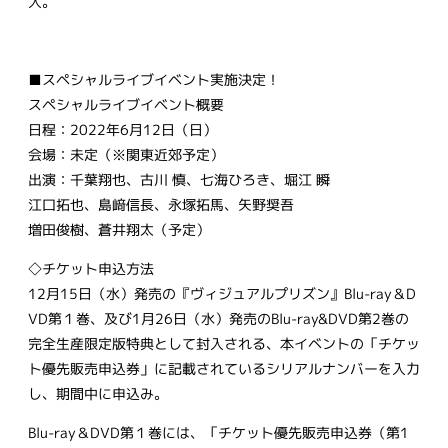
入。
■スペシャルライブイベント実施決定！
スペシャルライブイベント概要
日程：2022年6月12日（日）
会場：未定（※関東近郊予定）
出演：千葉翔也、古川 慎、七海ひろき、堀江 瞬
江口拓也、島﨑信長、永塚拓馬、矢野奨吾
増田俊樹、蒼井翔太（予定）
◇チケット申込方法
12月15日（水）発売の『ヴィジュアルプリズン』Blu-ray＆D
VD第１巻、及び1月26日（水）発売のBlu-ray&DVD第2巻の
完全生産限定版特典として封入される、本イベントの「チケッ
ト優先販売申込券」に記載されているシリアルナンバーを入力
し、期間中に申込み。
Blu-ray＆DVD第１巻には、「チケット優先販売申込券（第1