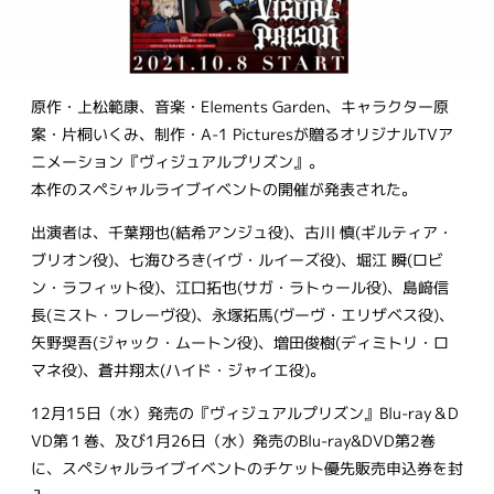
原作・上松範康、音楽・Elements Garden、キャラクター原
案・片桐いくみ、制作・A-1 Picturesが贈るオリジナルTVア
ニメーション『ヴィジュアルプリズン』。
本作のスペシャルライブイベントの開催が発表された。
出演者は、千葉翔也(結希アンジュ役)、古川 慎(ギルティア・
ブリオン役)、七海ひろき(イヴ・ルイーズ役)、堀江 瞬(ロビ
ン・ラフィット役)、江口拓也(サガ・ラトゥール役)、島﨑信
長(ミスト・フレーヴ役)、永塚拓馬(ヴーヴ・エリザベス役)、
矢野奨吾(ジャック・ムートン役)、増田俊樹(ディミトリ・ロ
マネ役)、蒼井翔太(ハイド・ジャイエ役)。
12月15日（水）発売の『ヴィジュアルプリズン』Blu-ray＆D
VD第１巻、及び1月26日（水）発売のBlu-ray&DVD第2巻
に、スペシャルライブイベントのチケット優先販売申込券を封