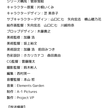
シリーズ構成：菅原雪絵
キャラクター原案：片桐いくみ
キャラクターデザイン：芝 美奈子
サブキャラクターデザイン：山口仁七 矢向宏志 横山穂乃花
総作画監督：矢向宏志 山口仁七 川﨑玲奈
プロップデザイン：木藤貴之
美術監修：加藤 浩
美術監督：坂上裕文
美術設定：加藤 浩 前田みつき
色彩設計：ホカリカナコ 森田真由
CG監督：雲藤隆太
撮影監督：鈴木彬人
編集：西村英一
音響監督：本山 哲
音楽：Elements Garden
制作：A-1 Pictures
製作：Project VP
【放送情報】