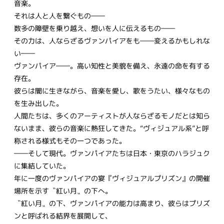
音楽。
それは人と人を繋ぐもの――
数多の障壁を乗り越え、想いを人に伝えるもの――
その力は、人ならざるヴァンパイアをも――変えるかもしれな
い――
ヴァンパイア――。高い知性と美貌を備え、永遠の命を有する
存在。
彼らは闇に生きながら、音楽を愛し、歌をうたい、様々なもの
を生み出した。
人間たちは、多くのアーティストが人ならざるモノだとは知ら
ないまま、彼らの音楽に熱狂してきた。“ヴィジュアル系”と呼
称される様式もその一つであった。
――そして現代。ヴァンパイアたちは日本・東京のハラジュク
に集結していた。
年に一度のヴァンパイアの宴『ヴィジュアルプリズン』の開催
場所を示す〝紅い月〟の下へ。
〝紅い月〟の下、ヴァンパイアの能力は高まり、彼らはプリズ
ンと呼ばれる結界を展開して、