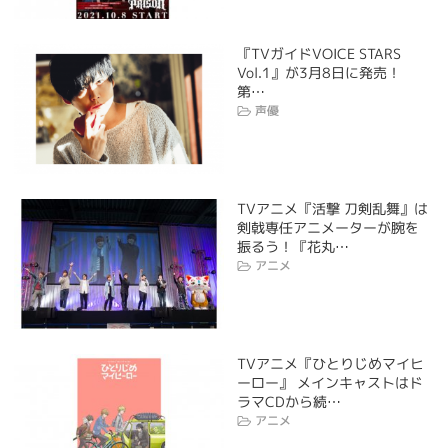
『TVガイドVOICE STARS
Vol.1』が3月8日に発売！
第…
声優
TVアニメ『活撃 刀剣乱舞』は
剣戟専任アニメーターが腕を
振るう！『花丸…
アニメ
TVアニメ『ひとりじめマイヒ
ーロー』 メインキャストはド
ラマCDから続…
アニメ