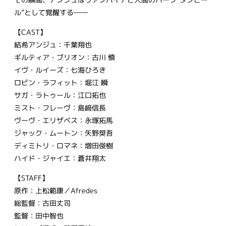
ル”として覚醒する――
【CAST】
結希アンジュ：千葉翔也
ギルティア・ブリオン：古川 慎
イヴ・ルイーズ：七海ひろき
ロビン・ラフィット：堀江 瞬
サガ・ラトゥール：江口拓也
ミスト・フレーヴ：島﨑信長
ヴーヴ・エリザベス：永塚拓馬
ジャック・ムートン：矢野奨吾
ディミトリ・ロマネ：増田俊樹
ハイド・ジャイエ：蒼井翔太
【STAFF】
原作：上松範康／Afredes
総監督：古田丈司
監督：田中智也