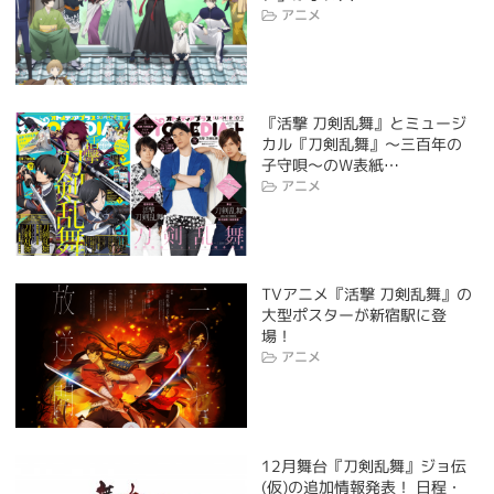
アニメ
『活撃 刀剣乱舞』とミュージ
カル『刀剣乱舞』〜三百年の
子守唄〜のW表紙…
アニメ
TVアニメ『活撃 刀剣乱舞』の
大型ポスターが新宿駅に登
場！
アニメ
12月舞台『刀剣乱舞』ジョ伝
(仮)の追加情報発表！ 日程・