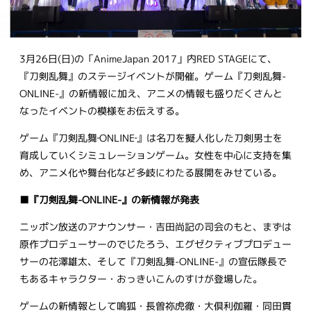
3月26日(日)の「AnimeJapan 2017」内RED STAGEにて、
『刀剣乱舞』のステージイベントが開催。ゲーム『刀剣乱舞-
ONLINE-』の新情報に加え、アニメの情報も盛りだくさんと
なったイベントの模様をお伝えする。
ゲーム『刀剣乱舞‐ONLINE‐』は名刀を擬人化した刀剣男士を
育成していくシミュレーションゲーム。女性を中心に支持を集
め、アニメ化や舞台化など多岐にわたる展開をみせている。
■『刀剣乱舞-ONLINE-』の新情報が発表
ニッポン放送のアナウンサー・吉田尚記の司会のもと、まずは
原作プロデューサーのでじたろう、エグゼクティブプロデュー
サーの花澤雄太、そして『刀剣乱舞-ONLINE-』の宣伝隊長で
もあるキャラクター・おっきいこんのすけが登場した。
ゲームの新情報として鳴狐・長曽祢虎徹・大倶利伽羅・同田貫