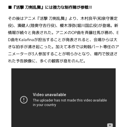
■『活撃 刀剣乱舞』には強力な制作陣が参戦‼
その後はアニメ『活撃 刀剣乱舞』より、木村良平(和泉守兼定
役)、濱健人(陸奥守吉行役)、榎木淳弥(堀川国広役)が登場。新
情報が続々と発表された。アニメのOP曲を斉藤壮馬が務め、E
D曲をKalafinaが担当することが発表されると、会場からは大
きな拍手が沸き起こった。加えて本作では剣戟パート専任のア
ニメーターが3人参加することが明らかとなり、場内で放送さ
れた予告映像に、多くの観客が息をのんだ。