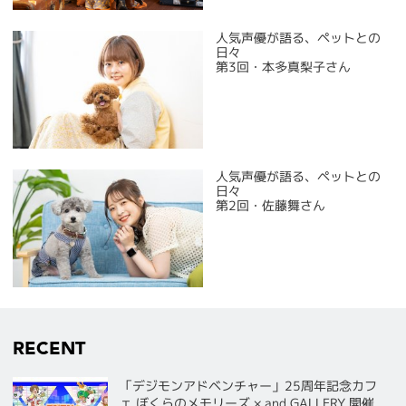
人気声優が語る、ペットとの
日々
第3回・本多真梨子さん
人気声優が語る、ペットとの
日々
第2回・佐藤舞さん
RECENT
「デジモンアドベンチャー」25周年記念カフ
ェ ぼくらのメモリーズ × and GALLERY 開催