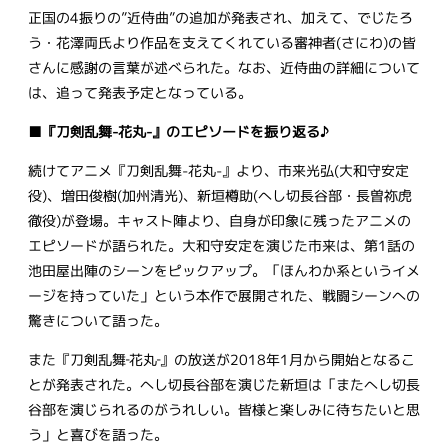
正国の4振りの”近侍曲”の追加が発表され、加えて、でじたろ
う・花澤両氏より作品を支えてくれている審神者(さにわ)の皆
さんに感謝の言葉が述べられた。なお、近侍曲の詳細について
は、追って発表予定となっている。
■『刀剣乱舞-花丸-』のエピソードを振り返る♪
続けてアニメ『刀剣乱舞-花丸-』より、市来光弘(大和守安定
役)、増田俊樹(加州清光)、新垣樽助(へし切長谷部・長曽祢虎
徹役)が登場。キャスト陣より、自身が印象に残ったアニメの
エピソードが語られた。大和守安定を演じた市来は、第1話の
池田屋出陣のシーンをピックアップ。「ほんわか系というイメ
ージを持っていた」という本作で展開された、戦闘シーンへの
驚きについて語った。
また『刀剣乱舞‐花丸‐』の放送が2018年1月から開始となるこ
とが発表された。へし切長谷部を演じた新垣は「またへし切長
谷部を演じられるのがうれしい。皆様と楽しみに待ちたいと思
う」と喜びを語った。