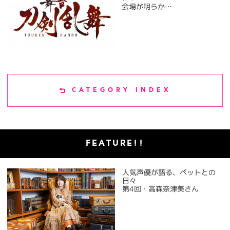
会場が明らか…
CATEGORY INDEX
FEATURE!!
人気声優が語る、ペットとの
日々
第4回・高森奈津美さん