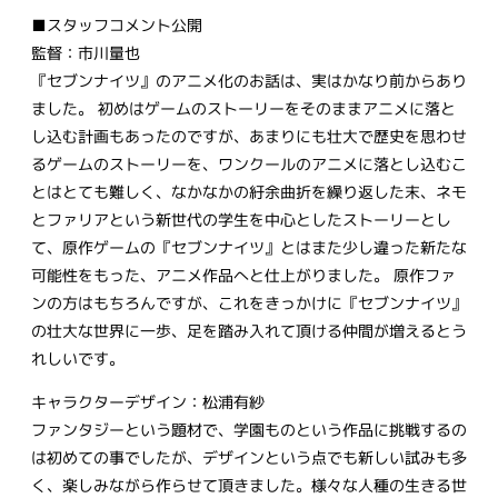
■スタッフコメント公開
監督：市川量也
『セブンナイツ』のアニメ化のお話は、実はかなり前からあり
ました。 初めはゲームのストーリーをそのままアニメに落と
し込む計画もあったのですが、あまりにも壮大で歴史を思わせ
るゲームのストーリーを、ワンクールのアニメに落とし込むこ
とはとても難しく、なかなかの紆余曲折を繰り返した末、ネモ
とファリアという新世代の学生を中心としたストーリーとし
て、原作ゲームの『セブンナイツ』とはまた少し違った新たな
可能性をもった、アニメ作品へと仕上がりました。 原作ファ
ンの方はもちろんですが、これをきっかけに『セブンナイツ』
の壮大な世界に一歩、足を踏み入れて頂ける仲間が増えるとう
れしいです。
キャラクターデザイン：松浦有紗
ファンタジーという題材で、学園ものという作品に挑戦するの
は初めての事でしたが、デザインという点でも新しい試みも多
く、楽しみながら作らせて頂きました。様々な人種の生きる世