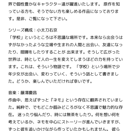
界で個性豊かなキャラクター達が躍進いたします。 原作を知
っている方も、そうでない方も楽しめる作品になっておりま
す。是非、ご覧になって下さい。
シリーズ構成：小太刀右京
「学校」というところは不思議な場所です。本来なら出会うは
ずがなかったような立場や生まれの人間と出会い、友達になっ
たり、喧嘩をしたりすることが 出来ます。そうして広がった
世界は、時として人の一生を変えてしまうほどの力を持ってい
ます。これは、そういう物語です。 「学校〉という場所で少
年少女が出会い、変わっていく、そういう話として書きまし
た。どうか、楽しんでいただければ幸いです。
音楽：藤澤慶昌
作曲中、思えばずっと『ネモ』という存在に翻弄されていまし
た。純粋で、でもどこか掴みどころがなく不思議で魅力的な存
在。 迷ったり悩んだり、時には無茶をしたり。何を想い何を
考えているか、ネモを中心にストーリーが進んでいきますが、
ずっと彼を追いかけながら作っていたかもしれません。 彼ら