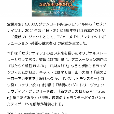
全世界累計6,000万ダウンロード突破のモバイルRPG『セブン
ナイツ』。2021年2月4日（木）に5周年を迎える本作のシリ
ーズ最新プロジェクトとして、TVアニメ『セブンナイツ レボ
リューション -英雄の継承者-』の放送が決定した。
本作は『セブンナイツ』の遠い未来を描いたオリジナルストー
リーとなっており、監督には市川量也、アニメーション制作は
『はたらく細胞 BLACK』『はねバド!』などを手掛けるライデ
ンフィルムが担当。キャストにはネモ役：山下大輝（『僕のヒ
ーローアカデミア』緑谷出久 役、『ポケットモンスター』ゴ
ウ役）ファリア役：山村 響（『戦翼のシグルドリーヴァ』ク
ラウディア・ブラフォード役、『新サクラ大戦 the Animatio
n』望月あざみ役）が担当。彼等のキャラクターボイスが入っ
たティザーPVを解禁が解禁される。
TOHO animation YouTubeチャンネル