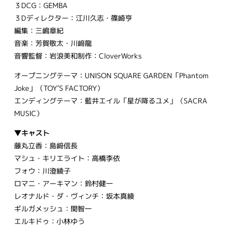
３DCG：GEMBA
３Dディレクター：江川久志・篠崎亨
編集：三嶋章紀
音楽：芳賀敬太・川﨑龍
音響監督：岩浪美和制作：CloverWorks
オープニングテーマ：UNISON SQUARE GARDEN「Phantom
Joke」（TOY’S FACTORY）
エンディングテーマ：藍井エイル「星が降るユメ」（SACRA
MUSIC）
▼キャスト
藤丸立香：島﨑信長
マシュ・キリエライト：高橋李依
フォウ：川澄綾子
ロマニ・アーキマン：鈴村健一
レオナルド・ダ・ヴィンチ：坂本真綾
ギルガメッシュ：関智一
エルキドゥ：小林ゆう