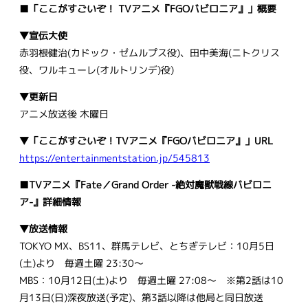
■「ここがすごいぞ！ TVアニメ『FGOバビロニア』」概要
▼宣伝大使
赤羽根健治(カドック・ゼムルプス役)、田中美海(ニトクリス
役、ワルキューレ(オルトリンデ)役)
▼更新日
アニメ放送後 木曜日
▼「
ここがすごいぞ！TVアニメ『FGOバビロニア』」URL
https://entertainmentstation.jp/545813
■TVアニメ『Fate／Grand Order -絶対魔獣戦線バビロニ
ア-』詳細情報
▼放送情報
TOKYO MX、BS11、群馬テレビ、とちぎテレビ：10月5日
(土)より 毎週土曜 23:30～
MBS：10月12日(土)より 毎週土曜 27:08～ ※第2話は10
月13日(日)深夜放送(予定)、第3話以降は他局と同日放送