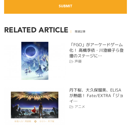
RELATED ARTICLE
関連記事
「FGO」がアーケードゲーム
化！ 高橋李依・川澄綾子ら登
壇のステージに…
声優
丹下桜、大久保瑠美、ELISA
が熱唱！ Fate/EXTRA「ジョ
イ…
アニメ