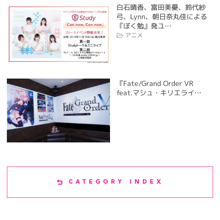
白石晴香、富田美憂、鈴代紗
弓、Lynn、朝日奈丸佳による
『ぼく勉』発ユ…
アニメ
『Fate/Grand Order VR
feat.マシュ・キリエライ…
CATEGORY INDEX