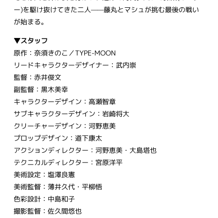
ー)を駆け抜けてきた二人——藤丸とマシュが挑む最後の戦い
が始まる。
▼スタッフ
原作：奈須きのこ／TYPE-MOON
リードキャラクターデザイナー：武内崇
監督：赤井俊文
副監督：黒木美幸
キャラクターデザイン：高瀬智章
サブキャラクターデザイン：岩崎将大
クリーチャーデザイン：河野恵美
プロップデザイン：道下康太
アクションディレクター：河野恵美・大島塔也
テクニカルディレクター：宮原洋平
美術設定：塩澤良憲
美術監督：薄井久代・平柳悟
色彩設計：中島和子
撮影監督：佐久間悠也