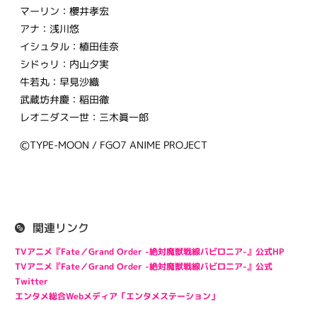
マーリン：櫻井孝宏
アナ：浅川悠
イシュタル：植田佳奈
シドゥリ：内山夕実
牛若丸：早見沙織
武蔵坊弁慶：稲田徹
レオニダス一世：三木眞一郎
ⒸTYPE-MOON / FGO7 ANIME PROJECT
関連リンク
TVアニメ『Fate／Grand Order -絶対魔獣戦線バビロニア-』公式HP
TVアニメ『Fate／Grand Order -絶対魔獣戦線バビロニア-』公式
Twitter
エンタメ総合Webメディア「エンタメステーション」