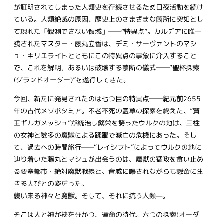
が証明されてしまった人類史を存続させるため日夜活動を続け
ている。人類絶滅の原因、歴史上のさまざまな箇所に突如とし
て現れた「観測できない領域」——“特異点”。カルデアに唯一
残されたマスター・藤丸立香は、デミ・サーヴァントのマシ
ュ・キリエライトとともにこの特異点の事象に介入すること
で、これを解明、あるいは破壊する禁断の儀式――“聖杯探索
(グランドオーダー)”を遂行してきた。
今回、新たに発見されたのは七つ目の特異点――紀元前2655
年の古代メソポタミア。不老不死の霊草の探索を終えた、“賢
王ギルガメッシュ”が統治し繁栄を誇ったウルクの地は、三柱
の女神と数多の魔獣による蹂躙で滅亡の危機にあった。そし
て、過去への時間旅行——“レイシフト”によってウルクの地に
辿り着いた藤丸とマシュが出会うのは、魔獣の猛攻を食い止め
る要塞都市・絶対魔獣戦線と、脅威に曝されながらも懸命に生
きる人びとの姿だった。
襲い来る神々と魔獣。そして、それに抗う人類—。
そこは人と神が袂を分かつ、運命の時代。六つの探索(オーダ