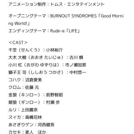
アニメーション制作：トムス・エンタテインメント
オープニングテーマ：BURNOUT SYNDROMES「Good Morni
ng World!」
エンディングテーマ：Rude-α「LIFE」
＜CAST＞
千空（せんくう）：小林裕介
大木 大樹（おおき たいじゅ）：古川 慎
小川 杠（おがわ ゆずりは）：市ノ瀬加那
獅子王 司（ししおう つかさ）：中村悠一
コハク：沼倉愛美
クロム：佐藤 元
金狼（キンロー）：前野智昭
銀狼（ギンロー）：村瀬 歩
ルリ：上田麗奈
スイカ：高橋花林
あさぎりゲン：河西健吾
カセキ：麦人 ほか