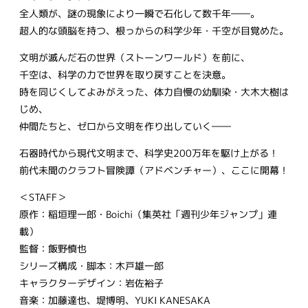
全人類が、謎の現象により一瞬で石化して数千年――。
超人的な頭脳を持つ、根っからの科学少年・千空が目覚めた。
文明が滅んだ石の世界（ストーンワールド）を前に、
千空は、科学の力で世界を取り戻すことを決意。
時を同じくしてよみがえった、体力自慢の幼馴染・大木大樹は
じめ、
仲間たちと、ゼロから文明を作り出していく――
石器時代から現代文明まで、科学史200万年を駆け上がる！
前代未聞のクラフト冒険譚（アドベンチャー）、ここに開幕！
＜STAFF＞
原作：稲垣理一郎・Boichi（集英社「週刊少年ジャンプ」連
載）
監督：飯野慎也
シリーズ構成・脚本：木戸雄一郎
キャラクターデザイン：岩佐裕子
音楽：加藤達也、堤博明、YUKI KANESAKA