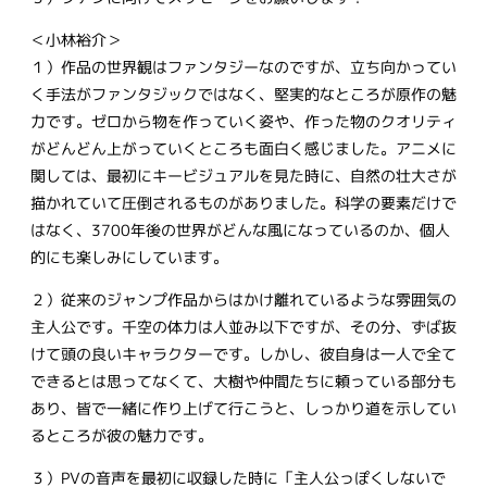
＜小林裕介＞
１）作品の世界観はファンタジーなのですが、立ち向かってい
く手法がファンタジックではなく、堅実的なところが原作の魅
力です。ゼロから物を作っていく姿や、作った物のクオリティ
がどんどん上がっていくところも面白く感じました。アニメに
関しては、最初にキービジュアルを見た時に、自然の壮大さが
描かれていて圧倒されるものがありました。科学の要素だけで
はなく、3700年後の世界がどんな風になっているのか、個人
的にも楽しみにしています。
２）従来のジャンプ作品からはかけ離れているような雰囲気の
主人公です。千空の体力は人並み以下ですが、その分、ずば抜
けて頭の良いキャラクターです。しかし、彼自身は一人で全て
できるとは思ってなくて、大樹や仲間たちに頼っている部分も
あり、皆で一緒に作り上げて行こうと、しっかり道を示してい
るところが彼の魅力です。
３）PVの音声を最初に収録した時に「主人公っぽくしないで