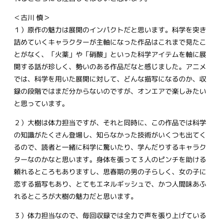
＜古川 慎＞
１）原作の魅力は展開のインパクトだと思います。科学を突き
詰めていくキャラクターが主軸になった作品はこれまで見たこ
とがなく、「火薬」や「硝酸」といった科学アイテムを軸に展
開する話が珍しく、勢いのある作品だなと感じました。アニメ
では、科学を用いた展開に対して、どんな描写になるのか、収
録の段階ではまだ分からないのですが、オンエアで楽しみたい
と思っています。
２）大樹は体力担当ですが、それと同時に、この作品では科学
の知識がたくさん登場し、知らなかった技術がいくつも出てく
るので、読者と一緒に科学に驚いたり、学んだりするキャラク
ターなのかなと思います。身体を張って３人のピンチを助ける
頼れるところもありますし、思春期の男の子らしく、女の子に
恋する描写もあり、とてもエネルギッシュで、かつ人間味あふ
れるところが大樹の魅力だと思います。
３）体力担当なので、毎回収録では全力で声を張り上げている