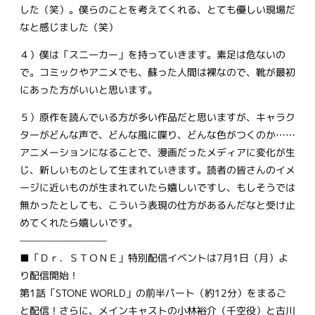
した（笑）。僕らのことを考えてくれる、とても優しい現場だ
なと感じました（笑）
４）僕は「スニーカー」を持っていきます。素足は危ないの
で。コミックやアニメでも、蘇った人間は裸なので、靴が最初
にあった方がいいと思います。
５）原作を読んでいる方が多い作品だと思いますが、キャラク
ターがどんな声で、どんな風に喋り、どんな色がつくのか……
アニメーションになることで、漫画だったメディアに変化が生
じ、新しいものとして生まれていきます。読者の皆さんのイメ
ージに近いものが生まれていたら嬉しいですし、もしそうでは
無かったとしても、こういう表現の仕方があるんだなと受け止
めてくれたら嬉しいです。
—————————–
■「Ｄｒ．ＳＴＯＮＥ」特別配信イベントは7月1日（月）よ
り配信開始！
第1話「STONE WORLD」の前半パート（約12分）をまるご
と配信！さらに、メインキャストの小林裕介（千空役）と古川