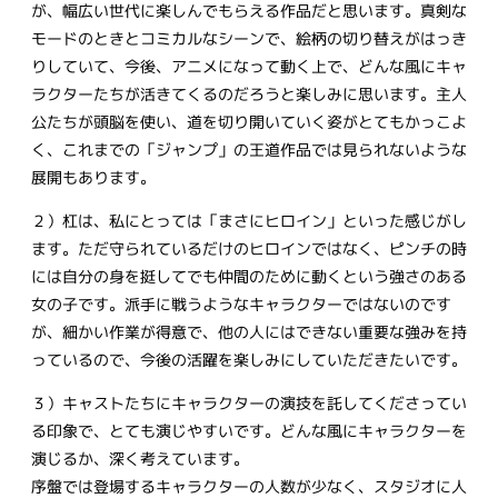
が、幅広い世代に楽しんでもらえる作品だと思います。真剣な
モードのときとコミカルなシーンで、絵柄の切り替えがはっき
りしていて、今後、アニメになって動く上で、どんな風にキャ
ラクターたちが活きてくるのだろうと楽しみに思います。主人
公たちが頭脳を使い、道を切り開いていく姿がとてもかっこよ
く、これまでの「ジャンプ」の王道作品では見られないような
展開もあります。
２）杠は、私にとっては「まさにヒロイン」といった感じがし
ます。ただ守られているだけのヒロインではなく、ピンチの時
には自分の身を挺してでも仲間のために動くという強さのある
女の子です。派手に戦うようなキャラクターではないのです
が、細かい作業が得意で、他の人にはできない重要な強みを持
っているので、今後の活躍を楽しみにしていただきたいです。
３）キャストたちにキャラクターの演技を託してくださってい
る印象で、とても演じやすいです。どんな風にキャラクターを
演じるか、深く考えています。
序盤では登場するキャラクターの人数が少なく、スタジオに人