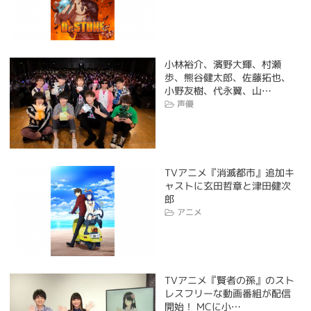
小林裕介、濱野大輝、村瀬
歩、熊谷健太郎、佐藤拓也、
小野友樹、代永翼、山…
声優
TVアニメ『消滅都市』追加キ
ャストに玄田哲章と津田健次
郎
アニメ
TVアニメ『賢者の孫』のスト
レスフリーな動画番組が配信
開始！ MCに小…