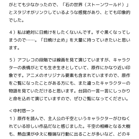
がとても少なかったので、「石の世界（ストーンワールド）」
とスタジオがリンクしているような感覚があり、とても印象的
でした。
４）私は絶対に日焼けをしたくないんです。すぐ黒くなってし
まうので……。「日焼け止め」を大量に持っていきたいと思い
ます。
５）アフレコの段階では線画を見て演じていますが、キャラク
ターの表情がとても生き生きとしていて、原作にかなり近い印
象です。アニメのオリジナル要素も含まれていますので、原作
をご覧になったことがある方にも、また違ったキャラクターの
物語を見ていただけると思います。台詞の一言一言にしっかり
と命を込めて演じていますので、ぜひご覧になってください。
＜中村悠一＞
１）原作を読んで、主人公の千空というキャラクターがひねく
れている珍しい作品だなと感じました。千空の相棒となる大樹
も、熱血漢がゆえに極端な行動に出ることが多いなど、どのキ