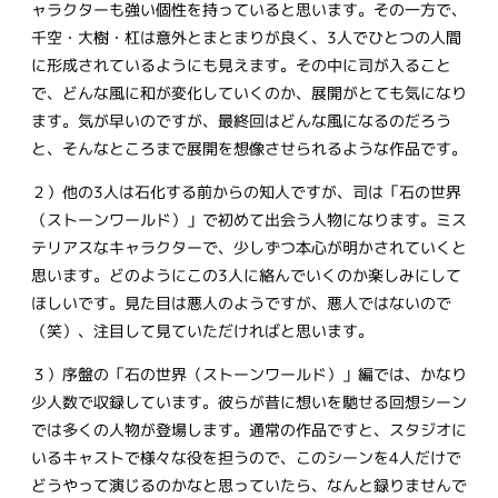
ャラクターも強い個性を持っていると思います。その一方で、
千空・大樹・杠は意外とまとまりが良く、3人でひとつの人間
に形成されているようにも見えます。その中に司が入ること
で、どんな風に和が変化していくのか、展開がとても気になり
ます。気が早いのですが、最終回はどんな風になるのだろう
と、そんなところまで展開を想像させられるような作品です。
２）他の3人は石化する前からの知人ですが、司は「石の世界
（ストーンワールド）」で初めて出会う人物になります。ミス
テリアスなキャラクターで、少しずつ本心が明かされていくと
思います。どのようにこの3人に絡んでいくのか楽しみにして
ほしいです。見た目は悪人のようですが、悪人ではないので
（笑）、注目して見ていただければと思います。
３）序盤の「石の世界（ストーンワールド）」編では、かなり
少人数で収録しています。彼らが昔に想いを馳せる回想シーン
では多くの人物が登場します。通常の作品ですと、スタジオに
いるキャストで様々な役を担うので、このシーンを4人だけで
どうやって演じるのかなと思っていたら、なんと録りませんで