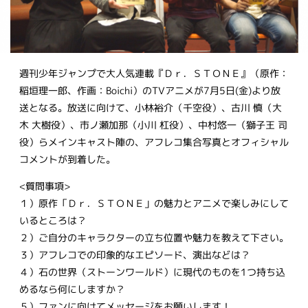
週刊少年ジャンプで大人気連載『Ｄｒ．ＳＴＯＮＥ』（原作：
稲垣理一郎、作画：Boichi）のTVアニメが7月5日(金)より放
送となる。放送に向けて、小林裕介（千空役）、古川 慎（大
木 大樹役）、市ノ瀬加那（小川 杠役）、中村悠一（獅子王 司
役）らメインキャスト陣の、アフレコ集合写真とオフィシャル
コメントが到着した。
<質問事項>
１）原作「Ｄｒ．ＳＴＯＮＥ」の魅力とアニメで楽しみにして
いるところは？
２）ご自分のキャラクターの立ち位置や魅力を教えて下さい。
３）アフレコでの印象的なエピソード、演出などは？
４）石の世界（ストーンワールド）に現代のものを1つ持ち込
めるなら何にしますか？
５）ファンに向けてメッセージをお願いします！