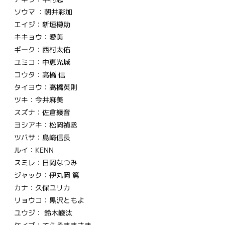
ソウマ ：朝井彩加
エイジ：新垣樽助
キキョウ：愛美
ギーク：西村太佑
ユミコ：中恵光城
コウタ：高橋 信
タイヨウ：高橋英則
ツキ：今井麻美
スズナ：佐倉綾音
ヨシアキ：松岡禎丞
ツバサ：島﨑信長
ルイ：KENN
スミレ：日岡なつみ
ジャック：伊丸岡 篤
カナ：久保ユリカ
リョウコ：黒沢ともよ
ユウジ： 鈴木崚汰