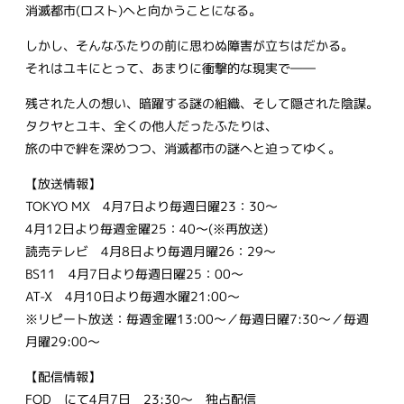
消滅都市(ロスト)へと向かうことになる。
しかし、そんなふたりの前に思わぬ障害が立ちはだかる。
それはユキにとって、あまりに衝撃的な現実で――
残された人の想い、暗躍する謎の組織、そして隠された陰謀。
タクヤとユキ、全くの他人だったふたりは、
旅の中で絆を深めつつ、消滅都市の謎へと迫ってゆく。
【放送情報】
TOKYO MX 4月7日より毎週日曜23：30～
4月12日より毎週金曜25：40～(※再放送)
読売テレビ 4月8日より毎週月曜26：29～
BS11 4月7日より毎週日曜25：00～
AT-X 4月10日より毎週水曜21:00～
※リピート放送：毎週金曜13:00～／毎週日曜7:30～／毎週
月曜29:00～
【配信情報】
FOD にて4月7日 23:30～ 独占配信