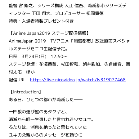
監督 宮 繁之、シリーズ構成 入江 信吾、消滅都市シリーズデ
ィレクター 下田 翔大、プロデューサー 松岡貴徳
特典：入場者特製プレゼント付き
【Anime Japan2019 ステージ配信情報】
AnimeJapan 2019 TVアニメ『消滅都市』放送直前スペシャ
ルステージをニコ生配信予定。
日程 3月24日(日) 12:50〜
ステージ登壇：花澤香菜、杉田智和、朝井彩加、佐倉綾音、西
村太佑 ほか
配信URL
https://live.nicovideo.jp/watch/lv319077468
【Introduction】
ある日、ひとつの都市が消滅した――
一匹狼の運び屋の男タクヤと、
消滅から唯一生還したと言われる少女ユキ。
ふたりは、消息を絶ったと思われていた
ユキの父親からのメッセージを頼りに