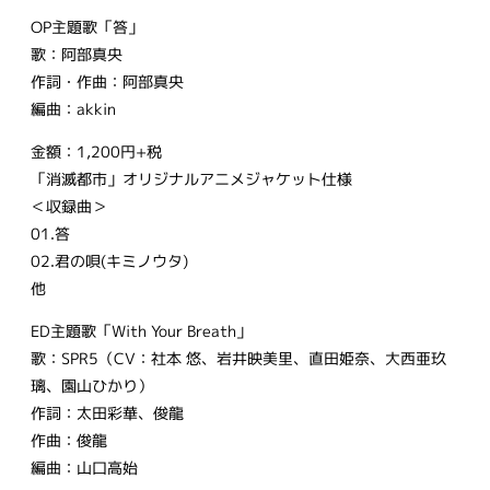
OP主題歌「答」
歌：阿部真央
作詞・作曲：阿部真央
編曲：akkin
金額：1,200円+税
「消滅都市」オリジナルアニメジャケット仕様
＜収録曲＞
01.答
02.君の唄(キミノウタ)
他
ED主題歌「With Your Breath」
歌：SPR5（CV：社本 悠、岩井映美里、直田姫奈、大西亜玖
璃、園山ひかり）
作詞：太田彩華、俊龍
作曲：俊龍
編曲：山口高始