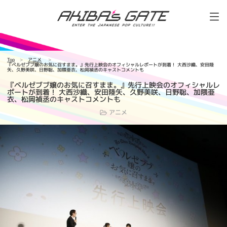
Top
アニメ
『ベルゼブブ嬢のお気に召すまま。』先行上映会のオフィシャルレポートが到着！ 大西沙織、安田陸
矢、久野美咲、日野聡、加隈亜衣、松岡禎丞のキャストコメントも
『ベルゼブブ嬢のお気に召すまま。』先行上映会のオフィシャルレ
ポートが到着！ 大西沙織、安田陸矢、久野美咲、日野聡、加隈亜
衣、松岡禎丞のキャストコメントも
アニメ