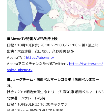
■AbemaTV特番＆WEB先行上映
日程：10月10日(水) 20:00～21:00／21:00～ 第1話上映
出演：大西沙織、安田陸矢、久野美咲 ほか
AbemaTV：
https://abema.tv
Abemaアニメチャンネル公式Twitter：
https://twitter.com/
anime_abematv
■Jリーグチーム・湘南ベルマーレコラボ「湘南ベルままー
れ」
試合：2018明治安田生命J1リーグ 第30節 湘南ベルマーレVS
北海道コンサドーレ札幌
日程：10月20日(土) 16:00キックオフ
会場：Shonan BMWスタジアム平塚