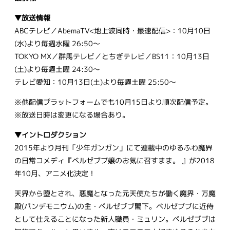
▼放送情報
ABCテレビ／AbemaTV<地上波同時・最速配信>：10月10日
(水)より毎週水曜 26:50～
TOKYO MX／群馬テレビ／とちぎテレビ／BS11：10月13日
(土)より毎週土曜 24:30～
テレビ愛知：10月13日(土)より毎週土曜 25:50～
※他配信プラットフォームでも10月15日より順次配信予定。
※放送日時は変更になる場合あり。
▼イントロダクション
2015年より月刊「少年ガンガン」にて連載中のゆるふわ魔界
の日常コメディ『ベルゼブブ嬢のお気に召すまま。 』が2018
年10月、アニメ化決定！
天界から堕とされ、悪魔となった元天使たちが働く魔界・万魔
殿(パンデモニウム)の主・ベルゼブブ閣下。ベルゼブブに近侍
として仕えることになった新人職員・ミュリン。ベルゼブブは