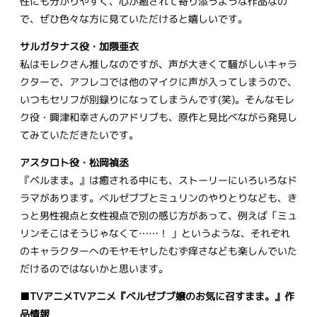
性にも分かりやすく、心が癒されて寄り添うような作品なの
で、ぜひ色々な方に見ていただけると嬉しいです。
サルガタナス役・加隈亜衣
私はモレクさん推しなのですが、声が大きくて騒がしいキャラ
クターで、アフレコでは他のマイクに声が入ってしまうので、
いつもセリフが別録りになってしまうんです(笑)。そんなモレ
ク役・興津和幸さんのアドリブも、原作と見比べながら発見し
てみていただきたいです。
アスタロト役・松岡禎丞
『ベルまま。』は癒される中にも、ストーリーにいろいろなド
ラマがあります。ベルゼブブとミュリンのやりとりなども、き
っと男性視点と女性視点で別の感じ方があって、例えば「ミュ
リンそこはそうじゃなくて……！ 」というような、それぞれ
のキャラクターへのモヤモヤしたむず痒さなども楽しんでいた
だけるのではないかと思います。
■TVアニメTVアニメ『ベルゼブブ嬢のお気に召すまま。』作
品情報