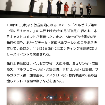
10月10日(水)より放送開始されるTVアニメ『ベルゼブブ嬢の
お気に召すまま。』の先行上映会が10月8日(月)に行われ、本
日キャストコメントが到着した。また、AbemaTV特番&WEB
先行公開や、Jリーグチーム・湘南ベルマーレとのコラボが決
定しているほか、11月25日(日)にはエンディング主題歌CDリ
リースイベントも開催される。
先行上映会には、ベルゼブブ役・大西沙織、ミュリン役・安田
陸矢、ベルフェゴール役・久野美咲、アザゼル役・日野聡、サ
ルガタナス役・加隈亜衣、アスタロト役・松岡禎丞の6名が登
壇しアフレコ現場の様子などを語った。