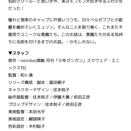
知的でクール…と思いきや、実はモフモフ大好きゆるふわ少女
だった！
憧れと現実のギャップに戸惑いつつも、日々ベルゼブブとの距
離を縮めていくミュリン。そんな二人を取り巻く、これまた不
器用でユニークな悪魔たち。このお話は、悪魔たちがある気持
ちに名前を付けるまでのお話。…かもしれない。
▼スタッフ
原作：matoba(掲載 月刊「少年ガンガン」スクウェア・エニ
ックス刊)
監督：和ト湊
シリーズ構成・脚本：冨田頼子
キャラクターデザイン：住本悦子
総作画監督：住本悦子／伊藤大翼／依田正彦
プロップデザイン：住本悦子／依田正彦
美術監督：本田光平
美術設定：綱頭瑛子
色彩設計：木村聡子