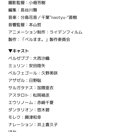
撮影監督：小畑芳樹
編集：長谷川舞
音楽：分島花音／千葉”naotyu-“直樹
音響監督：本山哲
アニメーション制作：ライデンフィルム
製作：「ベルまま。」製作委員会
▼キャスト
ベルゼブブ：大西沙織
ミュリン：安田陸矢
ベルフェゴール：久野美咲
アザゼル：日野聡
サルガタナス：加隈亜衣
アスタロト：松岡禎丞
エウリノーム：赤﨑千夏
ダンタリオン：悠木碧
モレク：興津和幸
ナレーション：井上喜久子
ほか