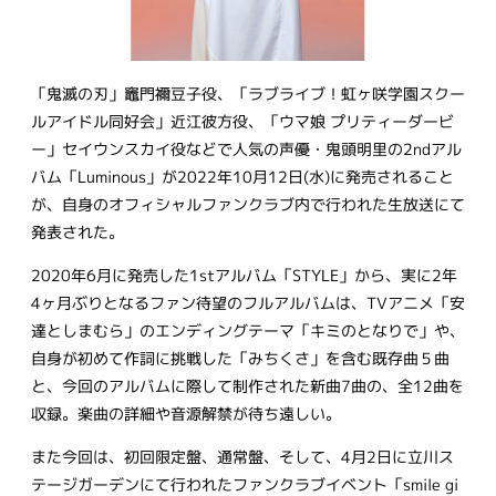
「鬼滅の刃」竈門禰󠄀豆子役、「ラブライブ！虹ヶ咲学園スクー
ルアイドル同好会」近江彼方役、「ウマ娘 プリティーダービ
ー」セイウンスカイ役などで人気の声優・鬼頭明里の2ndアル
バム「Luminous」が2022年10月12日(水)に発売されること
が、自身のオフィシャルファンクラブ内で行われた生放送にて
発表された。
2020年6月に発売した1stアルバム「STYLE」から、実に2年
4ヶ月ぶりとなるファン待望のフルアルバムは、TVアニメ「安
達としまむら」のエンディングテーマ「キミのとなりで」や、
自身が初めて作詞に挑戦した「みちくさ」を含む既存曲５曲
と、今回のアルバムに際して制作された新曲7曲の、全12曲を
収録。楽曲の詳細や音源解禁が待ち遠しい。
また今回は、初回限定盤、通常盤、そして、4月2日に立川ス
テージガーデンにて行われたファンクラブイベント「smile gi