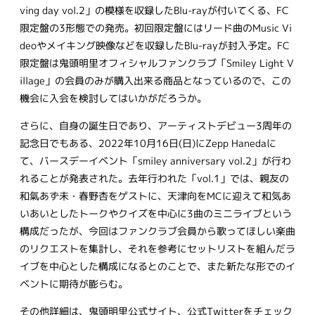
ving day vol.2」の模様を収録したBlu-rayが付いてくる、FC
限定盤の3形態での発売。初回限定盤にはリード曲のMusic Vi
deoやメイキング映像などを収録したBlu-rayが封入予定。FC
限定盤は鬼頭明里オフィシャルファンクラブ「Smiley Light V
illage」の会員のみが購入出来る商品となっているので、この
機会に入会を検討してはいかがだろうか。
さらに、自身の誕生日であり、アーティストデビュー3周年の
記念日でもある、2022年10月16日(日)にZepp Hanedaに
て、バースデーイベント「smiley anniversary vol.2」が行わ
れることが発表された。去年行われた「vol.1」では、親友の
和氣あず未・春野杏をゲストに、天津向をMCに迎えて和気あ
いあいとしたトークやクイズを中心に3曲のミニライブという
構成だったが、今回はファンクラブ会員から歌ってほしい楽曲
のリクエストを集計し、それを参考にセットリストを組んだラ
イブを中心とした構成になるとのことで、また新たな形でのイ
ベントに期待が膨らむ。
その他詳細は、鬼頭明里公式サイト、公式Twitterをチェック