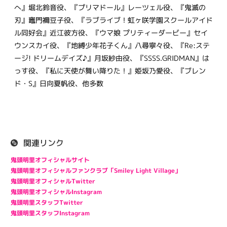
へ』堀北鈴音役、『プリマドール』レーツェル役、『鬼滅の
刃』竈門禰󠄀豆子役、『ラブライブ！虹ヶ咲学園スクールアイド
ル同好会』近江彼方役、『ウマ娘 プリティーダービー』セイ
ウンスカイ役、『地縛少年花子くん』八尋寧々役、『Re:ステ
ージ! ドリームデイズ♪』月坂紗由役、『SSSS.GRIDMAN』は
っす役、『私に天使が舞い降りた！』姫坂乃愛役、『ブレン
ド・S』日向夏帆役、他多数
関連リンク
鬼頭明里オフィシャルサイト
鬼頭明里オフィシャルファンクラブ「Smiley Light Village」
鬼頭明里オフィシャルTwitter
鬼頭明里オフィシャルInstagram
鬼頭明里スタッフTwitter
鬼頭明里スタッフInstagram