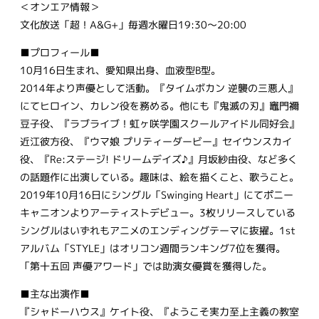
＜オンエア情報＞
文化放送「超！A&G+」毎週水曜日19:30～20:00
■プロフィール■
10月16日生まれ、愛知県出身、血液型B型。
2014年より声優として活動。『タイムボカン 逆襲の三悪人』
にてヒロイン、カレン役を務める。他にも『鬼滅の刃』竈門禰󠄀
豆子役、『ラブライブ！虹ヶ咲学園スクールアイドル同好会』
近江彼方役、『ウマ娘 プリティーダービー』セイウンスカイ
役、『Re:ステージ! ドリームデイズ♪』月坂紗由役、など多く
の話題作に出演している。趣味は、絵を描くこと、歌うこと。
2019年10月16日にシングル「Swinging Heart」にてポニー
キャニオンよりアーティストデビュー。3枚リリースしている
シングルはいずれもアニメのエンディングテーマに抜擢。1st
アルバム「STYLE」はオリコン週間ランキング7位を獲得。
「第十五回 声優アワード」では助演女優賞を獲得した。
■主な出演作■
『シャドーハウス』ケイト役、『ようこそ実力至上主義の教室