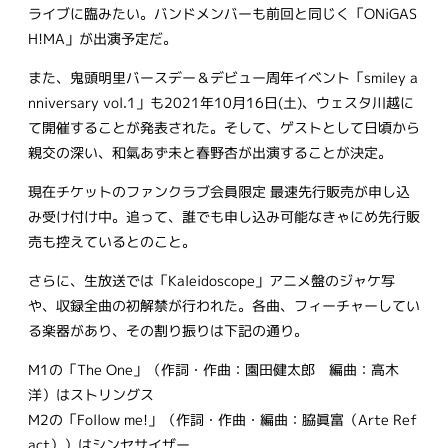
ライブに臨みたい。バンドメンバーも前回と同じく「ONiGAS
H!MA」が出演予定だ。
また、鬼頭明里バースデー＆デビュー周年イベント「smiley a
nniversary vol.1」も2021年10月16日(土)、ウェスタ川越に
て開催することが発表された。そして、ゲストとして日頃から
親交の深い、和氣あず未と春野杏が出演することが決定。
現在チケットのファンクラブ会員限定 最速先行販売が申し込
み受け付け中。追って、誰でも申し込み可能なきゃにめ先行販
売も控えているとのこと。
さらに、生放送では「Kaleidoscope」アニメ盤のジャケ写
や、収録全曲の初解禁が行われた。各曲、フィーチャーしてい
る楽器があり、その割り振りは下記の通り。
M1の「The One」（作詞・作曲：園田健太郎 編曲：高木
洋）はストリングス
M2の「Follow me!」（作詞・作曲・編曲：脇眞富（Arte Ref
act））はシンセサイザー