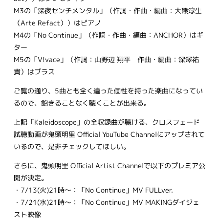
M3の「深夜センチメンタル」（作詞・作曲・編曲：大熊淳生
（Arte Refact））はピアノ
M4の「No Continue」（作詞・作曲・編曲：ANCHOR）はギ
ター
M5の「V!vace」（作詞：山野辺 翔平 作曲・編曲：深澤祐
貴）はブラス
ご覧の通り、5曲とも全く違った個性を持った楽曲になってい
るので、飽きることなく聴くことが出来る。
上記「Kaleidoscope」の全収録曲が聴ける、クロスフェード
試聴動画が鬼頭明里 Official YouTube Channelにアップされて
いるので、是非チェックしてほしい。
さらに、鬼頭明里 Official Artist Channelで以下のプレミア公
開が決定。
・7/13(火)21時～：「No Continue」MV FULLver.
・7/21(水)21時～：「No Continue」MV MAKINGダイジェ
スト映像