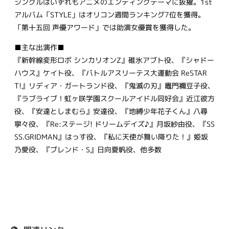
シングルはいずれもアニメのエンディングテーマに抜擢。1st
アルバム「STYLE」はオリコン週間ランキング7位を獲得。
「第十五回 声優アワード」では助演女優賞を獲得した。
■主な出演作■
『新幹線変形ロボ シンカリオンZ』碓氷アブト役、『シャドー
ハウス』ケイト役、『バトルアスリーテス大運動会 ReSTAR
T!』リディア・ガートランド役、『鬼滅の刃』竈門禰󠄀豆子役、
『ラブライブ！虹ヶ咲学園スクールアイドル同好会』近江彼方
役、『安達としまむら』安達役、『地縛少年花子くん』八尋
寧々役、『Re:ステージ! ドリームデイズ♪』月坂紗由役、『SS
SS.GRIDMAN』はっす役、『私に天使が舞い降りた！』姫坂
乃愛役、『ブレンド・S』日向夏帆役、他多数