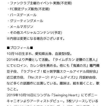
・ファンクラブ主催のイベント実施(不定期)
・FC限定グッズ販売(不定期)
・バースデーメール
・グリーティングメール
・メールマガジン
・その他スペシャルコンテンツ(予定)
※内容は変更になる場合がございます。
■プロフィール■
10月16日生まれ、愛知県出身、血液型B型。
2014年より声優として活動。『タイムボカン 逆襲の三悪人』
にてヒロイン、カレン役を務める。他にも『鬼滅の刃』竈門禰󠄀
豆子役、『ラブライブ！虹ヶ咲学園スクールアイドル同好会』
近江彼方役、『Re:ステージ! ドリームデイズ♪』月坂紗由役、
など多くの話題作に出演している。趣味は、絵を描くこと、歌
うこと。
2019年10月16日にシングル「Swinging Heart」にてポニー
キャニオンよりアーティストデビュー。3枚リリースしている