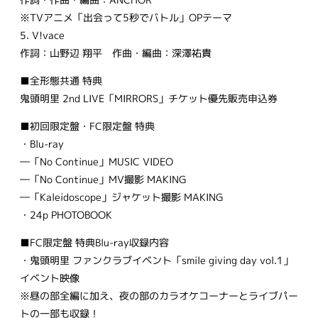
※TVアニメ「出会って5秒でバトル」OPテーマ
5. V!vace
作詞：山野辺 翔平 作曲・編曲：深澤祐貴
■全形態共通 特典
鬼頭明里 2nd LIVE「MIRRORS」チケット優先販売申込券
■初回限定盤・FC限定盤 特典
・Blu-ray
―「No Continue」MUSIC VIDEO
―「No Continue」MV撮影 MAKING
―「Kaleidoscope」ジャケット撮影 MAKING
・24p PHOTOBOOK
■FC限定盤 特典Blu-ray収録内容
・鬼頭明里 ファンクラブイベント「smile giving day vol.1」
イベント映像
※昼の部全編に加え、夜の部のカラオケコーナーとライブパー
トの一部も収録！