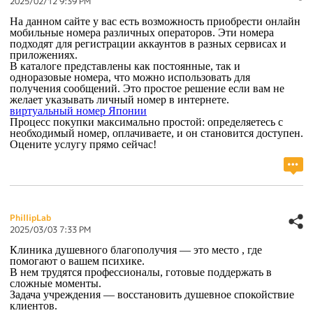
2025/02/12 9:39 PM
На данном сайте у вас есть возможность приобрести онлайн
мобильные номера различных операторов. Эти номера
подходят для регистрации аккаунтов в разных сервисах и
приложениях.
В каталоге представлены как постоянные, так и
одноразовые номера, что можно использовать для
получения сообщений. Это простое решение если вам не
желает указывать личный номер в интернете.
виртуальный номер Японии
Процесс покупки максимально простой: определяетесь с
необходимый номер, оплачиваете, и он становится доступен.
Оцените услугу прямо сейчас!
PhillipLab
2025/03/03 7:33 PM
Клиника душевного благополучия — это место , где
помогают о вашем психике.
В нем трудятся профессионалы, готовые поддержать в
сложные моменты.
Задача учреждения — восстановить душевное спокойствие
клиентов.