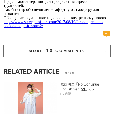
Предлагаются терапию для преодоления стресса и
трудностей.
Такой центр обеспечивает комфортную атмосферу для
развития.
Обращение сюда — шаг к здоровью и внутреннему покою.
https://www.sixvegansisters.com/2017/08/10/three-ingredient-
cookie-dough-for-one-2/
10
MORE
COMMENTS
RELATED ARTICLE
関連記事
鬼頭明里「No Continue」
English ver. 配信スター…
声優