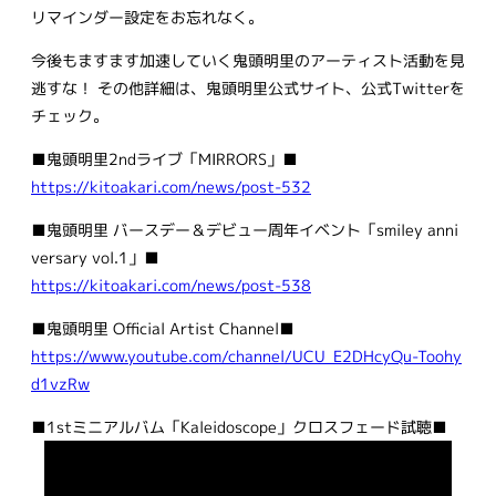
リマインダー設定をお忘れなく。
今後もますます加速していく鬼頭明里のアーティスト活動を見
逃すな！ その他詳細は、鬼頭明里公式サイト、公式Twitterを
チェック。
■鬼頭明里2ndライブ「MIRRORS」■
https://kitoakari.com/news/post-532
■鬼頭明里 バースデー＆デビュー周年イベント「smiley anni
versary vol.1」■
https://kitoakari.com/news/post-538
■鬼頭明里 Official Artist Channel■
https://www.youtube.com/channel/UCU_E2DHcyQu-Toohy
d1vzRw
■1stミニアルバム「Kaleidoscope」クロスフェード試聴■