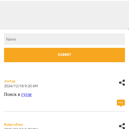
Jinfup
2024/12/18 9:20 AM
Поиск в
гугле
RobertPem