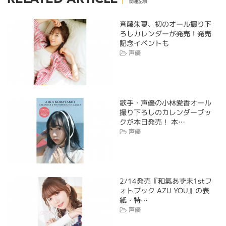
関連記事
斉藤朱夏、初のオール撮り下
ろしカレンダーが発売！発売
記念イベントも
声優
歌手・声優の小林愛香オール
撮り下ろしのカレンダーブッ
クが本日発売！ 本…
声優
2/14発売『和氣あず未1stフ
ォトブック AZU YOU』の表
紙・特…
声優