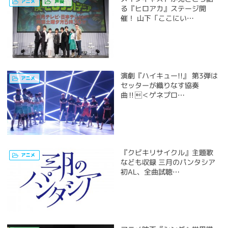
る『ヒロアカ』ステージ開
催！ 山下「ここにい…
演劇『ハイキュー!!』 第3弾は
セッターが織りなす協奏
曲‼＜ゲネプロ…
『クビキリサイクル』主題歌
なども収録 三月のパンタシア
初AL、全曲試聴…