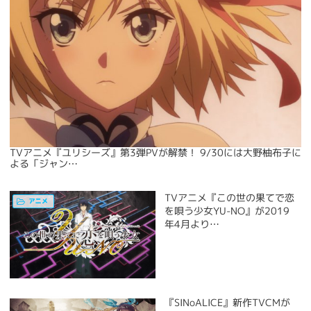
TVアニメ『ユリシーズ』第3弾PVが解禁！ 9/30には大野柚布子に
よる「ジャン…
TVアニメ『この世の果てで恋
を唄う少女YU-NO』が2019
年4月より…
『SINoALICE』新作TVCMが