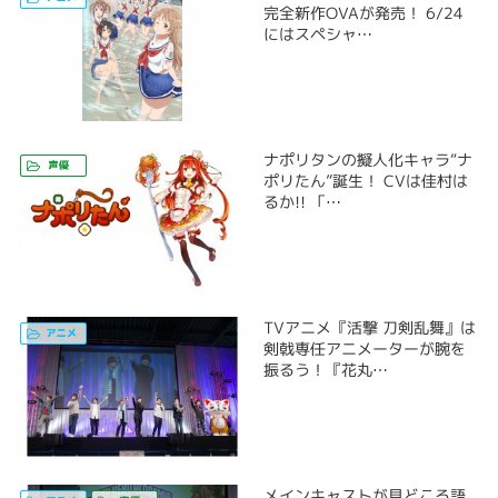
完全新作OVAが発売！ 6/24
にはスペシャ…
ナポリタンの擬人化キャラ“ナ
ポリたん”誕生！ CVは佳村は
るか!! 「…
TVアニメ『活撃 刀剣乱舞』は
剣戟専任アニメーターが腕を
振るう！『花丸…
メインキャストが見どころ語