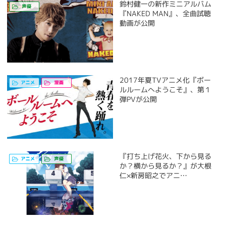
鈴村健一の新作ミニアルバム
『NAKED MAN』、全曲試聴
動画が公開
2017年夏TVアニメ化『ボー
ルルームへようこそ』、第１
弾PVが公開
『打ち上げ花火、下から見る
か？横から見るか？』が大根
仁×新房昭之でアニ…