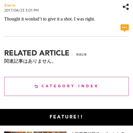
Ziarre
2017/04/23 3:01 PM
Thought it wonlud’t to give it a shot. I was right.
RELATED ARTICLE
関連記事
関連記事はありません。
CATEGORY INDEX
FEATURE!!