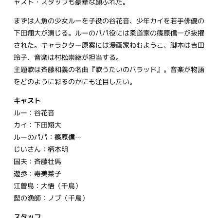
ャスト・スタッフも豪華な顔ぶれだ。
まずは人魚の少女ルーを子役の谷花音、少年カイを若手俳優の
下田翔大が演じる。ルーのパパ役には柔道家の篠原信一が抜擢
された。キャラクター原案には漫画家ねむようこ、脚本は吉田
玲子、音楽は村松崇継が担当する。
主題歌は斉藤和義の名曲『歌うたいのバラッド』。音楽が物語
をどのように彩るのかにも注目したい。
キャスト
ルー：谷花音
カイ：下田翔大
ルーのパパ：篠原信一
じいさん：柄本明
国夫：斉藤壮馬
遊歩：寿美菜子
江曽島：大悟（千鳥）
髭の漁師：ノブ（千鳥）
スタッフ