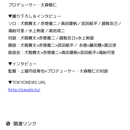
プロデューサー・大森敬仁
▼撮り下ろし＆インタビュー
ソロ：犬飼貴丈／赤楚衛二／高田夏帆／武田航平／越智友己／
滝裕可里／水上剣星／高岩成二
対談：犬飼貴丈×赤楚衛二／越智友己×水上剣星
鼎談：犬飼貴丈×赤楚衛二×武田航平／ 永徳×藤田慧×渡辺淳
座談会：犬飼貴丈×赤楚衛二×高田夏帆×武田航平×滝裕可里
▼インタビュー
監督・上堀内佳寿也×プロデューサー・大森敬仁の対談
▼TOKYONEWS URL
http://zasshi.tv/
関連リンク