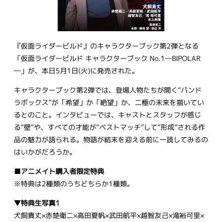
『仮面ライダービルド』のキャラクターブック第2弾となる
「仮面ライダービルド キャラクターブック No.1―BIPOLAR
―」が、本日5月1日(火)に発売された。
キャラクターブック第2弾では、登場人物たちが開く“パンド
ラボックス”が「希望」か「絶望」か、二極の未来を描いてい
るとのこと。インタビューでは、キャストとスタッフが感じ
る“壁”や、すべての才能が“ベストマッチ”して“形成”される作
品の魅力が語られる。物語が結末を迎える前に一読してみるの
はいかがだろうか。
■アニメイト購入者限定特典
※特典は2種類のうちどちらか1種類。
▼特典生写真1
犬飼貴丈×赤楚衛二×高田夏帆×武田航平×越智友己×滝裕可里×