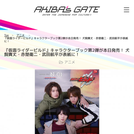
Top
アニメ
『仮面ライダービルド』キャラクターブック第2弾が本日発売！ 犬飼貴丈・赤楚衛二・武田航平が表紙
に！
『仮面ライダービルド』キャラクターブック第2弾が本日発売！ 犬
飼貴丈・赤楚衛二・武田航平が表紙に！
アニメ