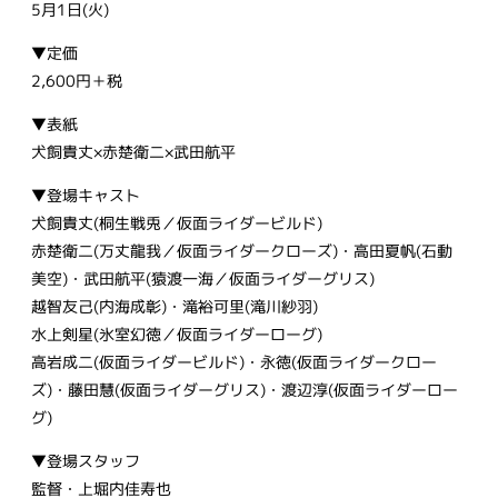
5月1日(火)
▼定価
2,600円＋税
▼表紙
犬飼貴丈×赤楚衛二×武田航平
▼登場キャスト
犬飼貴丈(桐生戦兎／仮面ライダービルド)
赤楚衛二(万丈龍我／仮面ライダークローズ)・高田夏帆(石動
美空)・武田航平(猿渡一海／仮面ライダーグリス)
越智友己(内海成彰)・滝裕可里(滝川紗羽)
水上剣星(氷室幻徳／仮面ライダーローグ)
高岩成二(仮面ライダービルド)・永徳(仮面ライダークロー
ズ)・藤田慧(仮面ライダーグリス)・渡辺淳(仮面ライダーロー
グ)
▼登場スタッフ
監督・上堀内佳寿也