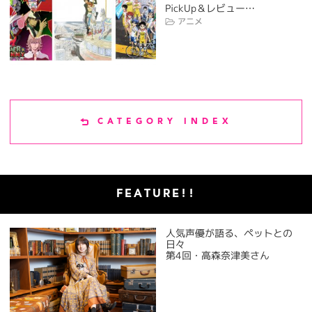
PickUp＆レビュー…
アニメ
CATEGORY INDEX
FEATURE!!
人気声優が語る、ペットとの
日々
第4回・高森奈津美さん