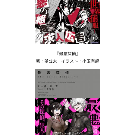
『最悪探偵』
著：望公太 イラスト：小玉有起