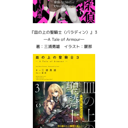
『皿の上の聖騎士〈パラディン〉』３
―A Tale of Armour―
著：三浦勇雄 イラスト：屡那