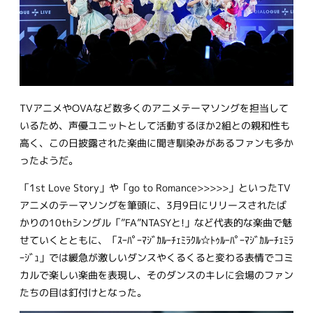
TVアニメやOVAなど数多くのアニメテーマソングを担当して
いるため、声優ユニットとして活動するほか2組との親和性も
高く、この日披露された楽曲に聞き馴染みがあるファンも多か
ったようだ。
「1st Love Story」や「go to Romance>>>>>」といったTV
アニメのテーマソングを筆頭に、3月9日にリリースされたば
かりの10thシングル「”FA”NTASYと!」など代表的な楽曲で魅
せていくとともに、「ｽｰﾊﾟｰﾏｼﾞｶﾙｰﾁｪﾐﾗｸﾙ☆ﾄｩﾙｰﾊﾟｰﾏｼﾞｶﾙｰﾁｪﾐﾗ
ｰｼﾞｭ」では緩急が激しいダンスやくるくると変わる表情でコミ
カルで楽しい楽曲を表現し、そのダンスのキレに会場のファン
たちの目は釘付けとなった。