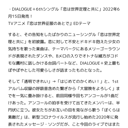
・DIALOGUE＋6thシングル「恋は世界定理と共に」2022年6
月15日発売！
TVアニメ『恋は世界征服のあとで』EDテーマ
すると、その告知をしたばかりのニューシングル「恋は世界定
理と共に」を初披露。恋に対して不安とドキドキ抱えた少女の
気持ちを歌った楽曲は、テーマパークにあるメリーゴーラウン
ドが表現されたダンスや、Bメロの入りでオトナな緒方がコド
モな鷹村に話しかける台詞パートなど、DIALOGUE＋史上最も
ぽやぽやとした可愛らしさが詰まったものとなった。
そして「透明できれい」→「はじめてのかくめい！」と、1st
アルバム収録の呼吸音含めた繋ぎから「大冒険をよろしく」ま
でを一気に畳み掛けると、前回同様今回もアンコールが1曲だ
けあった。アンコールの拍手を受けて出てきたメンバーは、半
円状に立つ。彼女たちがお互いの目を見ながら歌う「ぼくらは
素敵だ」は、新型コロナウイルスが流行し始めた2020年に発
表されたメッセージ・ソングだが、こと今回のライブではまた