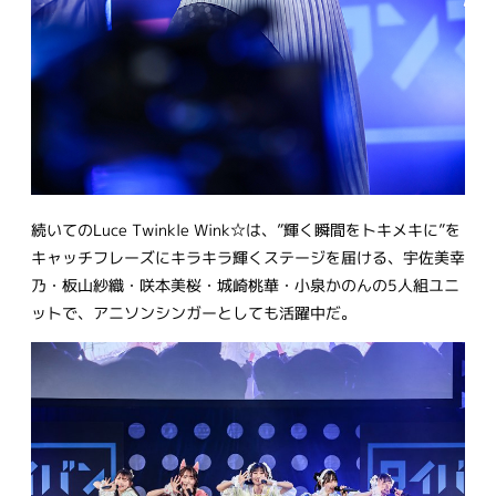
続いてのLuce Twinkle Wink☆は、”輝く瞬間をトキメキに”を
キャッチフレーズにキラキラ輝くステージを届ける、宇佐美幸
乃・板山紗織・咲本美桜・城崎桃華・小泉かのんの5人組ユニ
ットで、アニソンシンガーとしても活躍中だ。