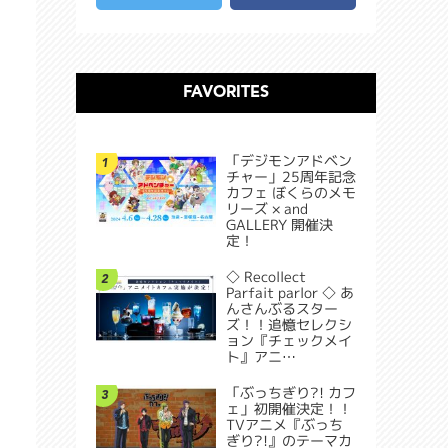
FAVORITES
「デジモンアドベン
1
チャー」25周年記念
カフェ ぼくらのメモ
リーズ × and
GALLERY 開催決
定！
◇ Recollect
2
Parfait parlor ◇ あ
んさんぶるスター
ズ！！追憶セレクシ
ョン『チェックメイ
ト』アニ…
「ぶっちぎり?! カフ
3
ェ」初開催決定！！
TVアニメ『ぶっち
ぎり?!』のテーマカ