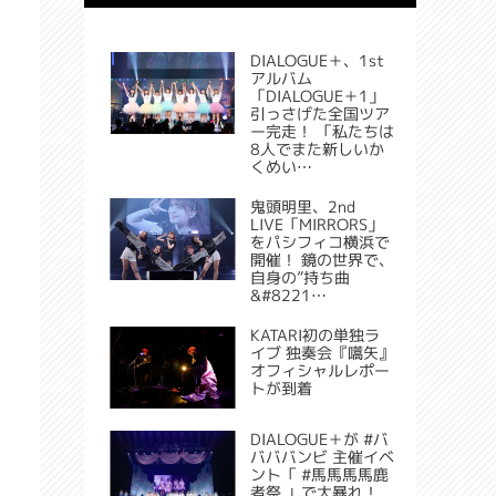
DIALOGUE＋、1st
アルバム
「DIALOGUE＋1」
引っさげた全国ツア
ー完走！ 「私たちは
8人でまた新しいか
くめい…
鬼頭明里、2nd
LIVE「MIRRORS」
をパシフィコ横浜で
開催！ 鏡の世界で、
自身の”持ち曲
&#8221…
KATARI初の単独ラ
イブ 独奏会『嚆矢』
オフィシャルレポー
トが到着
DIALOGUE＋が #バ
バババンビ 主催イベ
ント「 #馬馬馬馬鹿
者祭 」で大暴れ！