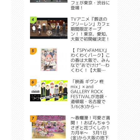
フェが東京・渋谷に
登場！
TVアニメ『葬送の
4
フリーレン』カフェ
期間限定オープ
ン！！東京、愛知、
大阪で初開催決定！
【『SPY×FAMILY』
5
わくわくパーク】こ
の春は大阪で、みん
なで”おでけけ”…わ
くわく！【大阪…
「映画 ギヴン 柊
6
mix」× and
GALLERY ROCK
FESTIVALが池袋・
道頓堀・名古屋で
3/6(水)から…
～春爛漫！可愛さ満
7
開！！おぱんちゅう
さぎと花づくしの１
カ月半～ 3月1日
(金)から大阪の地下