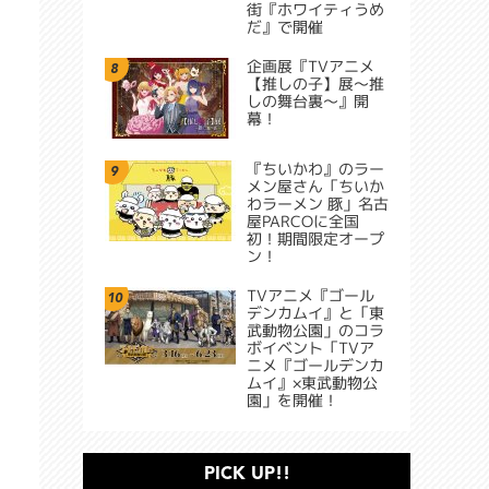
街『ホワイティうめ
だ』で開催
企画展『TVアニメ
8
【推しの子】展～推
しの舞台裏～』開
幕！
『ちいかわ』のラー
9
メン屋さん「ちいか
わラーメン 豚」名古
屋PARCOに全国
初！期間限定オープ
ン！
TVアニメ『ゴール
10
デンカムイ』と「東
武動物公園」のコラ
ボイベント「TVア
ニメ『ゴールデンカ
ムイ』×東武動物公
園」を開催！
PICK UP!!