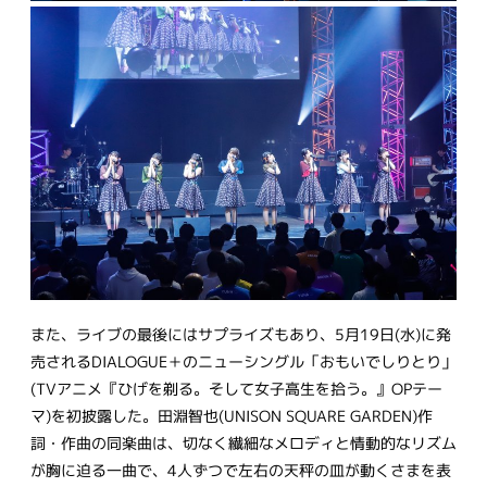
また、ライブの最後にはサプライズもあり、5月19日(水)に発
売されるDIALOGUE＋のニューシングル「おもいでしりとり」
(TVアニメ『ひげを剃る。そして女子高生を拾う。』OPテー
マ)を初披露した。田淵智也(UNISON SQUARE GARDEN)作
詞・作曲の同楽曲は、切なく繊細なメロディと情動的なリズム
が胸に迫る一曲で、4人ずつで左右の天秤の皿が動くさまを表