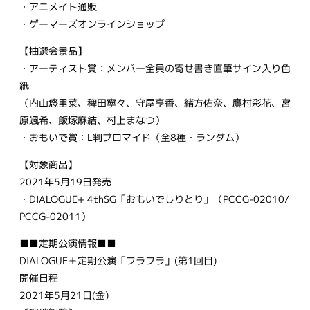
・アニメイト通販
・ゲーマーズオンラインショップ
【抽選会景品】
・アーティスト賞：メンバー全員の寄せ書き直筆サイン入り色
紙
（内山悠里菜、稗田寧々、守屋亨香、緒方佑奈、鷹村彩花、宮
原颯希、飯塚麻結、村上まなつ）
・おもいで賞：L判ブロマイド（全8種・ランダム）
【対象商品】
2021年5月19日発売
・DIALOGUE+ 4thSG「おもいでしりとり」（PCCG-02010/
PCCG-02011）
■■定期公演情報■■
DIALOGUE＋定期公演「フラフラ」(第1回目)
開催日程
2021年5月21日(金)