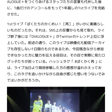
ALOGUE＋をつくりあげるスタッフたちの言葉も代弁した後
に、1曲だけのアンコールをもって1年越しの1stライブを完結
させた。
1stライブ「ぼくたちのかくめい！［再］」がいかに素晴らし
いものだったか。それは、SNS上の反響からも見て取れ、ライ
ブ終了後には「DIALOGUE＋」がTwitterのトレンド上位に浮
上していた。前述の通り、このライブは映像化も配信アーカイ
ブも存在しない1日限のものであるため、今回残念ながら参加
できなかった方に魅力を伝える役目は、その目で実際に見たロ
グっ子たちが担っている。ハッシュタグ「 #ぼくかく再 」に
は、ライブ当日より現地参戦した方の感想が溢れかえってお
り、このタグを追いかけながら自身が感じた想いをつないでみ
てはいかがだろうか。