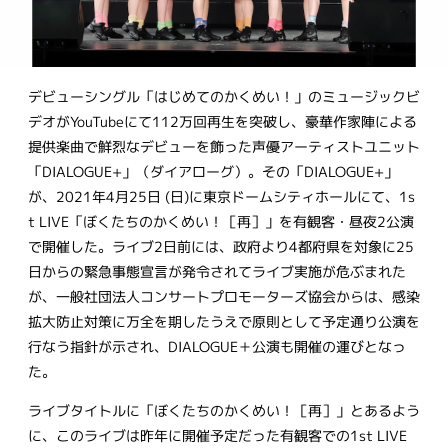
デビューシングル「はじめてのかくめい！」のミュージックビ
デオがYouTubeにて112万回再生を突破し、豪華作家陣による
提供楽曲で鮮烈なデビューを飾った声優アーティストユニット
「DIALOGUE+」（ダイアローグ）。その「DIALOGUE+」
が、2021年4月25日 (日)に東京ドームシティホールにて、1s
t LIVE「ぼくたちのかくめい！［再］」を有観客・昼夜2公演
で開催した。ライブ2日前には、政府より4都府県を対象に25
日からの緊急事態宣言が発令されてライブ実施が危ぶまれた
が、一般社団法人コンサートプロモーターズ協会からは、感染
拡大防止対策に万全を期したうえで原則として予定通り公演を
行なう指針が示され、DIALOGUE＋公演も開催の運びとなっ
た。
ライブタイトルに「ぼくたちのかくめい！［再］」とあるよう
に、このライブは昨年に開催予定だった有観客での1st LIVE