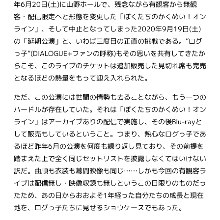
年6月20日(土)に山野ホールで、残念ながら有観客から無観
客・配信限定へと形態を変更した「ぼくたちのかくめい！オン
ライン」、そして中止となってしまった2020年9月19日(土)
の「延期公演」と、いわば三度目の正直の挑戦である。”ログ
っ子”(DIALOGUE+ファンの呼称)もその思いを共有してきたか
らこそ、このライブのチケットは追加販売した見切れ席も完売
となるほどの熱量をもって迎え入れられた。
ただ、この公演には世間の情勢も去ることながら、もう一つの
ハードルが存在していた。それは「ぼくたちのかくめい！オン
ライン」はアーカイブありの配信で実施し、その後Blu-rayと
して販売もしているということ。つまり、熱心なログっ子であ
るほど昨年6月の公演を何度も繰り返し見ており、その前提を
踏まえた上で全く同じセットリストを披露しなくてはいけない
訳だ。曲順も衣装も幕間映像も同じ……しかも今回の有観客ラ
イブは配信無し・映像収録も無しというこの日限りのものだっ
たため、あの日からおおよそ1年経った自分たちの成長と現在
地を、ログっ子たちに見せるショウケースでもあった。