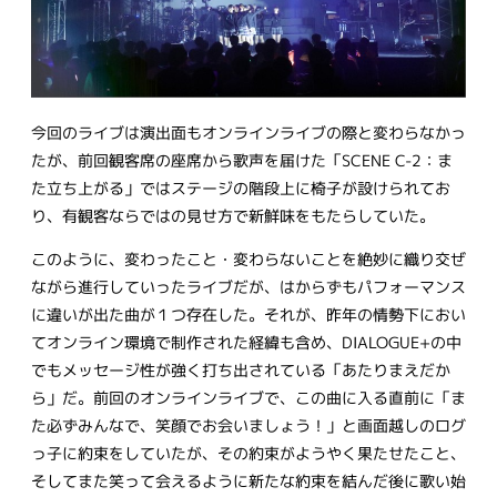
今回のライブは演出面もオンラインライブの際と変わらなかっ
たが、前回観客席の座席から歌声を届けた「SCENE C-2：ま
た立ち上がる」ではステージの階段上に椅子が設けられてお
り、有観客ならではの見せ方で新鮮味をもたらしていた。
このように、変わったこと・変わらないことを絶妙に織り交ぜ
ながら進行していったライブだが、はからずもパフォーマンス
に違いが出た曲が１つ存在した。それが、昨年の情勢下におい
てオンライン環境で制作された経緯も含め、DIALOGUE+の中
でもメッセージ性が強く打ち出されている「あたりまえだか
ら」だ。前回のオンラインライブで、この曲に入る直前に「ま
た必ずみんなで、笑顔でお会いましょう！」と画面越しのログ
っ子に約束をしていたが、その約束がようやく果たせたこと、
そしてまた笑って会えるように新たな約束を結んだ後に歌い始