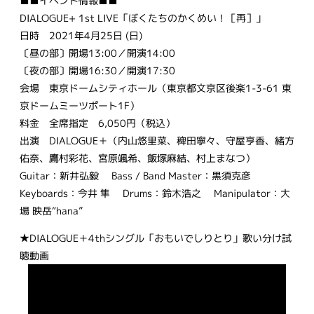
■■イベント情報■■
DIALOGUE+ 1st LIVE「ぼくたちのかくめい！［再］」
日時 2021年4月25日 (日)
〔昼の部〕開場13:00／開演14:00
〔夜の部〕開場16:30／開演17:30
会場 東京ドームシティホール（東京都文京区後楽1-3-61 東
京ドームミーツポート1F）
料金 全席指定 6,050円（税込）
出演 DIALOGUE＋（内山悠里菜、稗田寧々、守屋亨香、緒方
佑奈、鷹村彩花、宮原颯希、飯塚麻結、村上まなつ）
Guitar：新井弘毅 Bass / Band Master：黒須克彦
Keyboards：今井 隼 Drums：鈴木浩之 Manipulator：大
場 映岳“hana”
★DIALOGUE＋4thシングル「おもいでしりとり」歌い分け試
聴動画