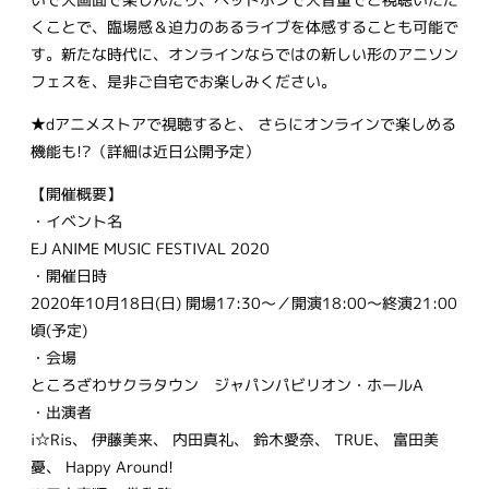
くことで、臨場感＆迫力のあるライブを体感することも可能で
す。新たな時代に、オンラインならではの新しい形のアニソン
フェスを、是非ご自宅でお楽しみください。
★dアニメストアで視聴すると、 さらにオンラインで楽しめる
機能も!?（詳細は近日公開予定）
【開催概要】
・イベント名
EJ ANIME MUSIC FESTIVAL 2020
・開催日時
2020年10月18日(日) 開場17:30～／開演18:00～終演21:00
頃(予定)
・会場
ところざわサクラタウン ジャパンパビリオン・ホールA
・出演者
i☆Ris、 伊藤美来、 内田真礼、 鈴木愛奈、 TRUE、 富田美
憂、 Happy Around!