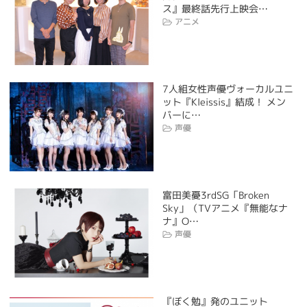
ス』最終話先行上映会…
アニメ
7人組女性声優ヴォーカルユニ
ット『Kleissis』結成！ メン
バーに…
声優
富田美憂3rdSG「Broken
Sky」（TVアニメ『無能なナ
ナ』O…
声優
『ぼく勉』発のユニット