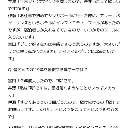
井澤「年末ジャンボ宝くじを買ったので、是非当たって欲しい
ですね(笑)」
伊瀬「お仕事で初めてシンガポールに行った際に、マリーナベ
イ・サンズというホテルにインフィニティ・プールがあったの
ですが、宿泊者しか入れなくて。なので、いつかそのプールに
入りたいです」
富田「プリン好きな方は共感できると思うのですが、大きいプ
リンに寝っ転がりたい(笑)。とろとろのプリンに沈みたいで
す」
Q. 皆さんの2019年を象徴する漢字一字は？
富田「今年成人したので、”成”です」
井澤「私は”驚”ですね。最近驚くようなことがいっぱいあっ
て」
伊瀬「すごくあっという間だったので、駆け抜けるの「駆」で
お願いします。この1年、アビスで始まってアビスで終わるの
で」
と伊瀬は、1月4日の「劇場版総集編 メイドインアビス」公開