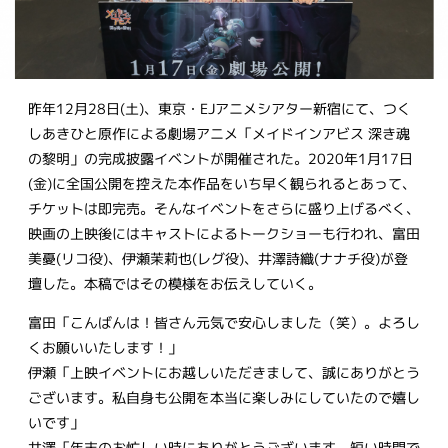
昨年12月28日(土)、東京・EJアニメシアター新宿にて、つく
しあきひと原作による劇場アニメ「メイドインアビス 深き魂
の黎明」の完成披露イベントが開催された。2020年1月17日
(金)に全国公開を控えた本作品をいち早く観られるとあって、
チケットは即完売。そんなイベントをさらに盛り上げるべく、
映画の上映後にはキャストによるトークショーも行われ、富田
美憂(リコ役)、伊瀬茉莉也(レグ役)、井澤詩織(ナナチ役)が登
壇した。本稿ではその模様をお伝えしていく。
富田「こんばんは！皆さん元気で安心しました（笑）。よろし
くお願いいたします！」
伊瀬「上映イベントにお越しいただきまして、誠にありがとう
ございます。私自身も公開を本当に楽しみにしていたので嬉し
いです」
井澤「年末のお忙しい時にありがとうございます。短い時間で