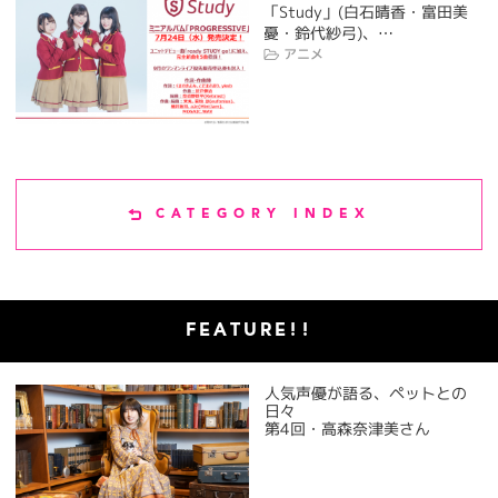
「Study」(白石晴香・富田美
憂・鈴代紗弓)、…
アニメ
CATEGORY INDEX
FEATURE!!
人気声優が語る、ペットとの
日々
第4回・高森奈津美さん