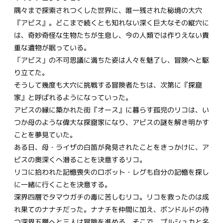
隅々まで探索されつくした世界に、唯一残された秘境の大穴
『アビス』。どこまで続くとも知れない深く巨大なその縦穴に
は、奇妙奇怪な生物たちが生息し、今の人類では作りえない貴
重な遺物が眠っている。
「アビス」の不可思議に満ちた姿は人々を魅了し、冒険へと駆
り立てた。
そうして幾度も大穴に挑戦する冒険者たちは、次第に『探窟
家』と呼ばれるようになっていった。
アビスの縁に築かれた街『オース』に暮らす孤児のリコは、い
つか母のような偉大な探窟家になり、アビスの謎を解き明かす
ことを夢見ていた。
ある日、母・ライザの白笛が発見されたことをきっかけに、ア
ビスの奥深くへ潜ることを決意するリコ。
リコに拾われた記憶喪失のロボット・レグも自分の記憶を探し
に一緒に行くことを決意する。
深界四層でタマウガチの毒に苦しむリコ。リコを救ったのは成
れ果てのナナチだった。ナナチを仲間に加え、ボンドルドの待
つ深界五層へと三人は冒険を進める。そこで、プルシュカと名