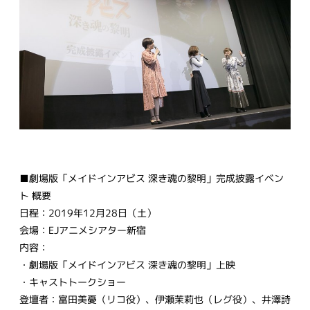
■劇場版「メイドインアビス 深き魂の黎明」完成披露イベン
ト 概要
日程：2019年12月28日（土）
会場：EJアニメシアター新宿
内容：
・劇場版「メイドインアビス 深き魂の黎明」上映
・キャストトークショー
登壇者：富田美憂（リコ役）、伊瀬茉莉也（レグ役）、井澤詩