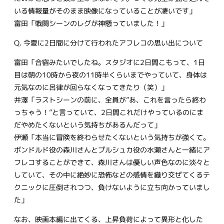
いる情報量がそのまま映像になっていることが凄いです」
富田「戦闘シーンのレグが神懸っていました！」
Q. 今夏に2日間に分けて行われたアフレコの思い出について
富田「合宿みたいでしたね。スタジオに2日間こもって、1日
目は朝の10時から夜の11時半くらいまでやっていて、身体は
元気なのに呂律が回らなくなってきたり（笑）」
井澤「ラストシーンの前に、全員が”あ、これを言ったら終わ
っちゃう！”と言っていて、2日間これだけやっているのにま
だやめたくないという気持ちがあるんだって」
伊瀬「本当に冒険を終わらせたくないという気持ちが強くて。
ボンドルド役の森川さんとプルシュカ役の水瀬さんと一緒にア
フレコすることができて、森川さんは優しい声色なのに淡々と
していて、その中に絶妙に恐怖などの感情を織り交ぜてくるテ
クニックに圧倒されつつ、負けないように立ち向かっていまし
た」
なお、映画本編に出てくる、上昇負荷によって異形と化した