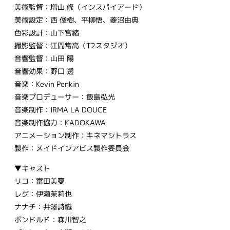
美術監督：増山 修（インスパイアード）
美術設定：西 俊樹、平柳悟、菱沼由典
色彩設計：山下宮緒
撮影監督：江間常高（T2スタジオ）
音響監督：山田 陽
音響効果：野口 透
音楽：Kevin Penkin
音楽プロデューサー：飯島弘光
音楽制作：IRMA LA DOUCE
音楽制作協力：KADOKAWA
アニメーション制作：キネマシトラス
製作：メイドインアビス製作委員会
▼キャスト
リコ：富田美憂
レグ：伊瀬茉莉也
ナナチ：井澤詩織
ボンドルド：森川智之