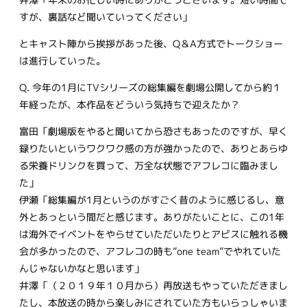
すが、裏話など聞いていってください」
とキャスト陣から挨拶があった後、Q＆A方式でトークショー
は進行していった。
Q. 今年の1月にTVシリーズの総集編を劇場公開してから約１
年経ったが、本作品をどういう気持ちで迎えたか？
富田「劇場版をやると聞いてから恐さもあったのですが、早く
録りたいというワクワク感の方が強かったので、ありとあらゆ
る栄養ドリンクを買って、万全な状態でアフレコに臨みまし
た」
伊瀬「総集編が1月というのがすごく昔のように感じるし、意
外とあっという間だと感じます。ありがたいことに、この1年
は海外でイベントをやらせていただいたりとアビスに触れる機
会が多かったので、アフレコの時も”one team”でやれていた
んじゃないかなと思います」
井澤「（２０１９年１０月から）再放送もやっていただきまし
たし、本放送の時から楽しみにされていた方もいらっしゃいま