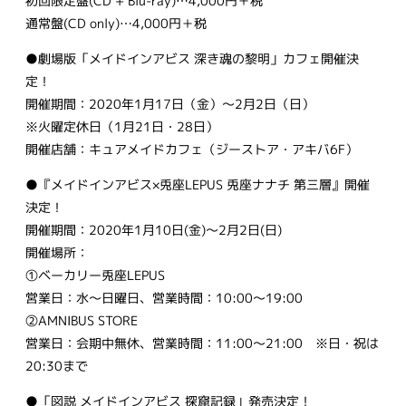
初回限定盤(CD + Blu-ray)…4,000円＋税
通常盤(CD only)…4,000円＋税
●劇場版「メイドインアビス 深き魂の黎明」カフェ開催決
定！
開催期間：2020年1月17日（金）～2月2日（日）
※火曜定休日（1月21日・28日）
開催店舗：キュアメイドカフェ（ジーストア・アキバ6F）
●『メイドインアビス×兎座LEPUS 兎座ナナチ 第三層』開催
決定！
開催期間：2020年1月10日(金)〜2月2日(日)
開催場所：
①ベーカリー兎座LEPUS
営業日：水〜日曜日、営業時間：10:00～19:00
②AMNIBUS STORE
営業日：会期中無休、営業時間：11:00～21:00 ※日・祝は
20:30まで
●「図説 メイドインアビス 探窟記録」発売決定！