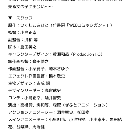
乗る女の子に出会い……
▼ スタッフ
原作：つくしあきひと（竹書房「WEBコミックガンマ」）
監督：小島正幸
副監督：垪和 等
脚本：倉田英之
キャラクターデザイン：黄瀬和哉（Production I.G）
総作画監督：齊田博之
作画監督：小栗寛子、崎本さゆり
エフェクト作画監督：橋本敬史
生物デザイン：吉成 鋼
デザインリーダー：高倉武史
コンテ：小島正幸、酒井智史
演出：高橋賢、垪和等、森賢（ぎふとアニメーション）
アクションアニメーター：酒井智史、杉田柊
メインアニメーター：小里明花、小池裕樹、小出卓史、黒田結
花、谷紫織、馬場健