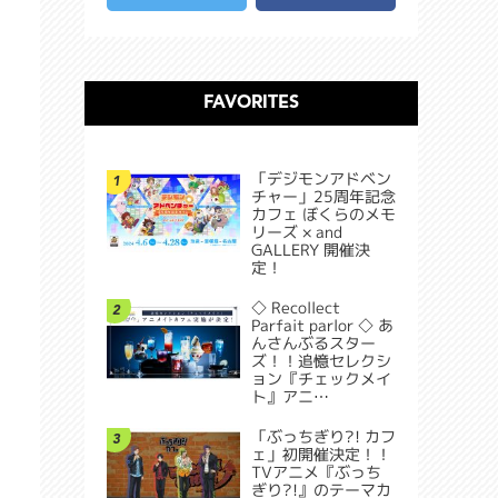
FAVORITES
「デジモンアドベン
1
チャー」25周年記念
カフェ ぼくらのメモ
リーズ × and
GALLERY 開催決
定！
◇ Recollect
2
Parfait parlor ◇ あ
んさんぶるスター
ズ！！追憶セレクシ
ョン『チェックメイ
ト』アニ…
「ぶっちぎり?! カフ
3
ェ」初開催決定！！
TVアニメ『ぶっち
ぎり?!』のテーマカ