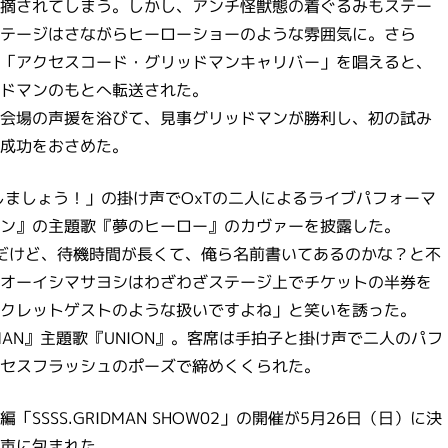
摘されてしまう。しかし、アンチ怪獣態の着ぐるみもステー
テージはさながらヒーローショーのような雰囲気に。さら
「アクセスコード・グリッドマンキャリバー」を唱えると、
ドマンのもとへ転送された。
会場の声援を浴びて、見事グリッドマンが勝利し、初の試み
成功をおさめた。
ANしましょう！」の掛け声でOxTの二人によるライブパフォーマ
ン』の主題歌『夢のヒーロー』のカヴァーを披露した。
だけど、待機時間が長くて、俺ら名前書いてあるのかな？と不
Vo.のオーイシマサヨシはわざわざステージ上でチケットの半券を
クレットゲストのような扱いですよね」と笑いを誘った。
DMAN』主題歌『UNION』。客席は手拍子と掛け声で二人のパフ
セスフラッシュのポーズで締めくくられた。
SSS.GRIDMAN SHOW02」の開催が5月26日（日）に決
声に包まれた。