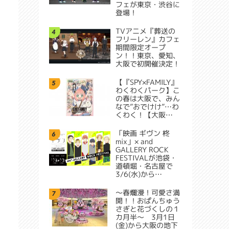
フェが東京・渋谷に
登場！
TVアニメ『葬送の
4
フリーレン』カフェ
期間限定オープ
ン！！東京、愛知、
大阪で初開催決定！
【『SPY×FAMILY』
5
わくわくパーク】こ
の春は大阪で、みん
なで”おでけけ”…わ
くわく！【大阪…
「映画 ギヴン 柊
6
mix」× and
GALLERY ROCK
FESTIVALが池袋・
道頓堀・名古屋で
3/6(水)から…
～春爛漫！可愛さ満
7
開！！おぱんちゅう
さぎと花づくしの１
カ月半～ 3月1日
(金)から大阪の地下