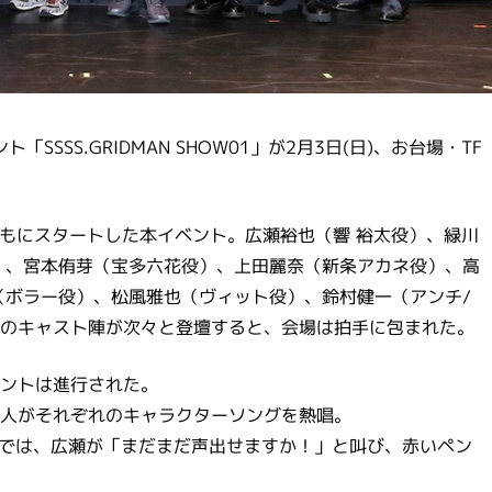
ト「SSSS.GRIDMAN SHOW01」が2月3日(日)、お台場・TF
ともにスタートした本イベント。広瀬裕也（響 裕太役）、緑川
）、宮本侑芽（宝多六花役）、上田麗奈（新条アカネ役）、高
（ボラー役）、松風雅也（ヴィット役）、鈴村健一（アンチ/
のキャスト陣が次々と登壇すると、会場は拍手に包まれた。
ントは進行された。
人がそれぞれのキャラクターソングを熱唱。
AN』では、広瀬が「まだまだ声出せますか！」と叫び、赤いペン