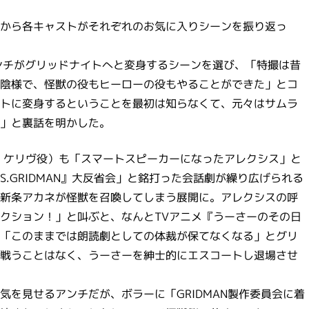
から各キャストがそれぞれのお気に入りシーンを振り返っ
ンチがグリッドナイトへと変身するシーンを選び、「特撮は昔
陰様で、怪獣の役もヒーローの役もやることができた」とコ
トに変身するということを最初は知らなくて、元々はサムラ
」と裏話を明かした。
・ケリヴ役）も「スマートスピーカーになったアレクシス」と
S.GRIDMAN』大反省会」と銘打った会話劇が繰り広げられる
新条アカネが怪獣を召喚してしまう展開に。アレクシスの呼
クション！」と叫ぶと、なんとTVアニメ『うーさーのその日
「このままでは朗読劇としての体裁が保てなくなる」とグリ
戦うことはなく、うーさーを紳士的にエスコートし退場させ
を見せるアンチだが、ボラーに「GRIDMAN製作委員会に着