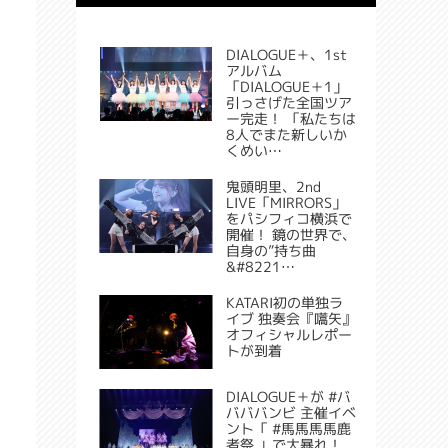
DIALOGUE＋、1st
アルバム
「DIALOGUE＋1」
引っさげた全国ツア
ー完走！ 「私たちは
8人でまた新しいか
くめい…
鬼頭明里、2nd
LIVE「MIRRORS」
をパシフィコ横浜で
開催！ 鏡の世界で、
自身の”持ち曲
&#8221…
KATARI初の単独ラ
イブ 独奏会『嚆矢』
オフィシャルレポー
トが到着
DIALOGUE＋が #バ
バババンビ 主催イベ
ント「 #馬馬馬馬鹿
者祭 」で大暴れ！