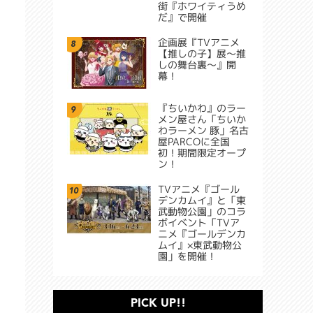
街『ホワイティうめ
だ』で開催
企画展『TVアニメ
8
【推しの子】展～推
しの舞台裏～』開
幕！
『ちいかわ』のラー
9
メン屋さん「ちいか
わラーメン 豚」名古
屋PARCOに全国
初！期間限定オープ
ン！
TVアニメ『ゴール
10
デンカムイ』と「東
武動物公園」のコラ
ボイベント「TVア
ニメ『ゴールデンカ
ムイ』×東武動物公
園」を開催！
PICK UP!!