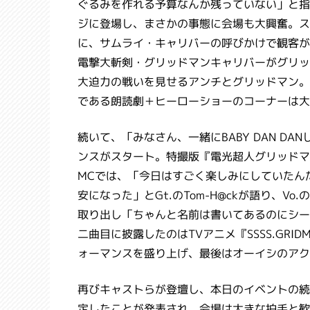
ぐるみを作れる予算なんか残っていない」と指
ジに登場し、まさかの事態に会場も大興奮。ス
に、サムライ・キャリバーの呼びかけで観客が
電撃大斬剣・グリッドマンキャリバーがグリッ
大迫力の戦いを見せるアンチとグリッドマン。
である朗読劇＋ヒーローショーのコーナーは大
続いて、「みなさん、一緒にBABY DAN D
ンスがスタート。特撮版『電光超人グリッドマ
MCでは、「今日はすごく楽しみにしていたん
安になった」とGt.のTom-H@ckが語り、
取り出し「ちゃんと名前は書いてあるのにシー
二曲目に披露したのはTVアニメ『SSSS.GRI
ォーマンスを盛り上げ、最後はオーイシのアク
再びキャストらが登壇し、本日のイベントの続編「S
定したことが発表され、会場は大きな拍手と歓