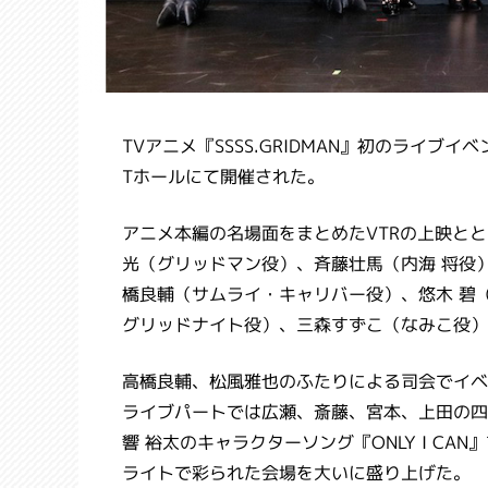
TVアニメ『SSSS.GRIDMAN』初のライブイベン
Tホールにて開催された。
アニメ本編の名場面をまとめたVTRの上映と
光（グリッドマン役）、斉藤壮馬（内海 将役
橋良輔（サムライ・キャリバー役）、悠木 碧
グリッドナイト役）、三森すずこ（なみこ役）
高橋良輔、松風雅也のふたりによる司会でイベ
ライブパートでは広瀬、斎藤、宮本、上田の四
響 裕太のキャラクターソング『ONLY I C
ライトで彩られた会場を大いに盛り上げた。