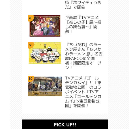
街『ホワイティうめ
だ』で開催
企画展『TVアニメ
8
【推しの子】展～推
しの舞台裏～』開
幕！
『ちいかわ』のラー
9
メン屋さん「ちいか
わラーメン 豚」名古
屋PARCOに全国
初！期間限定オープ
ン！
TVアニメ『ゴール
10
デンカムイ』と「東
武動物公園」のコラ
ボイベント「TVア
ニメ『ゴールデンカ
ムイ』×東武動物公
園」を開催！
PICK UP!!