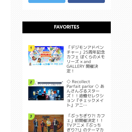
FAVORITES
「デジモンアドベン
1
チャー」25周年記念
カフェ ぼくらのメモ
リーズ × and
GALLERY 開催決
定！
◇ Recollect
2
Parfait parlor ◇ あ
んさんぶるスター
ズ！！追憶セレクシ
ョン『チェックメイ
ト』アニ…
「ぶっちぎり?! カフ
3
ェ」初開催決定！！
TVアニメ『ぶっち
ぎり?!』のテーマカ