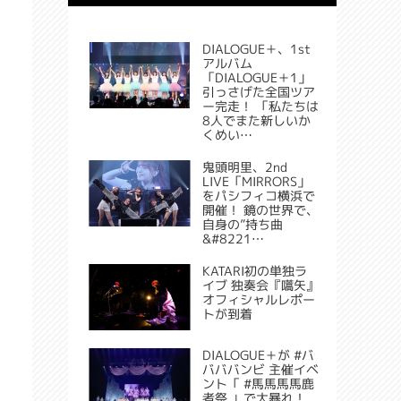
DIALOGUE＋、1st
アルバム
「DIALOGUE＋1」
引っさげた全国ツア
ー完走！ 「私たちは
8人でまた新しいか
くめい…
鬼頭明里、2nd
LIVE「MIRRORS」
をパシフィコ横浜で
開催！ 鏡の世界で、
自身の”持ち曲
&#8221…
KATARI初の単独ラ
イブ 独奏会『嚆矢』
オフィシャルレポー
トが到着
DIALOGUE＋が #バ
バババンビ 主催イベ
ント「 #馬馬馬馬鹿
者祭 」で大暴れ！