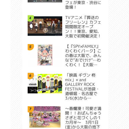
フェが東京・渋谷に
登場！
TVアニメ『葬送の
4
フリーレン』カフェ
期間限定オープ
ン！！東京、愛知、
大阪で初開催決定！
【『SPY×FAMILY』
5
わくわくパーク】こ
の春は大阪で、みん
なで”おでけけ”…わ
くわく！【大阪…
「映画 ギヴン 柊
6
mix」× and
GALLERY ROCK
FESTIVALが池袋・
道頓堀・名古屋で
3/6(水)から…
～春爛漫！可愛さ満
7
開！！おぱんちゅう
さぎと花づくしの１
カ月半～ 3月1日
(金)から大阪の地下