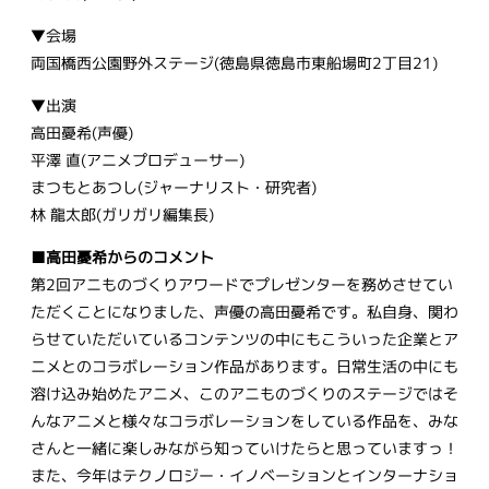
▼会場
両国橋西公園野外ステージ(徳島県徳島市東船場町2丁目21)
▼出演
高田憂希(声優)
平澤 直(アニメプロデューサー)
まつもとあつし(ジャーナリスト・研究者)
林 龍太郎(ガリガリ編集長)
■高田憂希からのコメント
第2回アニものづくりアワードでプレゼンターを務めさせてい
ただくことになりました、声優の高田憂希です。私自身、関わ
らせていただいているコンテンツの中にもこういった企業とア
ニメとのコラボレーション作品があります。日常生活の中にも
溶け込み始めたアニメ、このアニものづくりのステージではそ
んなアニメと様々なコラボレーションをしている作品を、みな
さんと一緒に楽しみながら知っていけたらと思っていますっ！
また、今年はテクノロジー・イノベーションとインターナショ