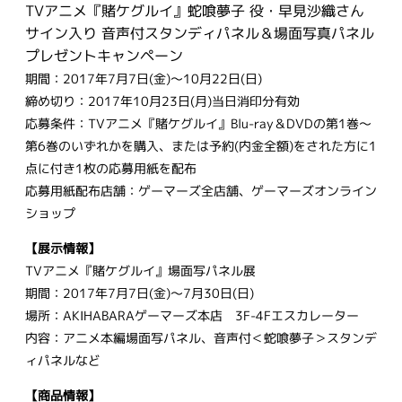
TVアニメ『賭ケグルイ』蛇喰夢子 役・早見沙織さん
サイン入り 音声付スタンディパネル＆場面写真パネル
プレゼントキャンペーン
期間：2017年7月7日(金)～10月22日(日)
締め切り：2017年10月23日(月)当日消印分有効
応募条件：TVアニメ『賭ケグルイ』Blu-ray＆DVDの第1巻～
第6巻のいずれかを購入、または予約(内金全額)をされた方に1
点に付き1枚の応募用紙を配布
応募用紙配布店舗：ゲーマーズ全店舗、ゲーマーズオンライン
ショップ
【展示情報】
TVアニメ『賭ケグルイ』場面写パネル展
期間：2017年7月7日(金)～7月30日(日)
場所：AKIHABARAゲーマーズ本店 3F-4Fエスカレーター
内容：アニメ本編場面写パネル、音声付＜蛇喰夢子＞スタンデ
ィパネルなど
【商品情報】